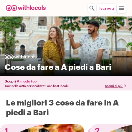
Iscriviti
Cose da fare a A piedi a Bari
Scopri
A modo tuo
Tour della città personalizzati con host locali.
Scopri di più
Le migliori 3 cose da fare in A
piedi a Bari
1
2