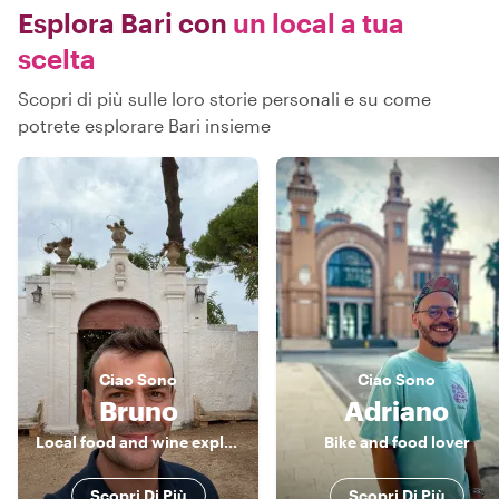
Esplora Bari con
un local a tua
scelta
Scopri di più sulle loro storie personali e su come
potrete esplorare Bari insieme
Ciao
Sono
Ciao
Sono
Bruno
Adriano
Local food and wine explorer
Bike and food lover
Scopri Di Più
Scopri Di Più