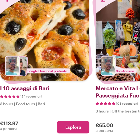
Scegli il tuo local preferito
Con Adriano
I 10 assaggi di Bari
Mercato e Vita L
Passeggiata Fuor
124 recensioni
Battuti a Bari
3 hours
|
Food tours
|
Bari
108 recensioni
3 hours
|
Off the beaten 
€113.97
€65.00
Esplora
a persona
a persona