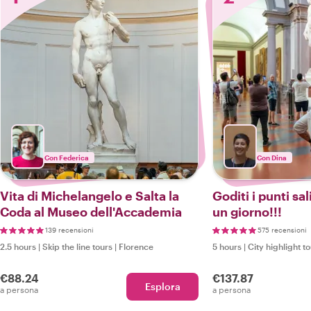
Con Federica
Con Dina
Vita di Michelangelo e Salta la
Goditi i punti sal
Coda al Museo dell'Accademia
un giorno!!!
139 recensioni
575 recensioni
2.5 hours
|
Skip the line tours
|
Florence
5 hours
|
City highlight t
€88.24
€137.87
Esplora
a persona
a persona