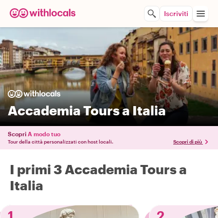
Iscriviti
Accademia Tours a Italia
Scopri
A modo tuo
Tour della città personalizzati con host locali.
Scopri di più
I primi 3 Accademia Tours a
Italia
1
2