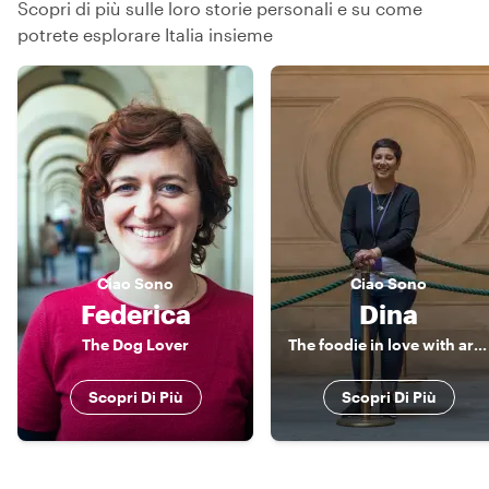
Scopri di più sulle loro storie personali e su come
potrete esplorare Italia insieme
Ciao
Sono
Ciao
Sono
Federica
Dina
The Dog Lover
The foodie in love with art and history!
Scopri Di Più
Scopri Di Più