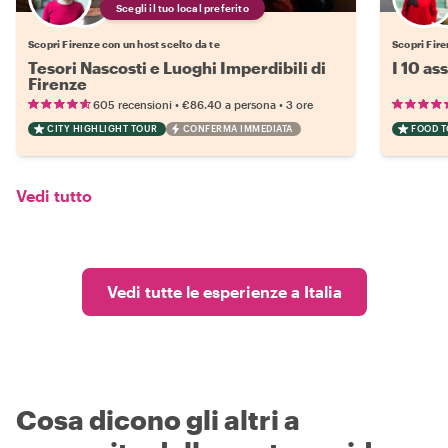
Scegli il tuo local preferito
Scopri Firenze con un host scelto da te
Scopri Fire
Tesori Nascosti e Luoghi Imperdibili di
I 10 as
Firenze
•
•
605 recensioni
€86.40
a persona
3 ore
CITY HIGHLIGHT TOUR
CONFERMA IMMEDIATA
FOOD 
Vedi tutto
Vedi tutte le esperienze a Italia
Cosa dicono gli altri a