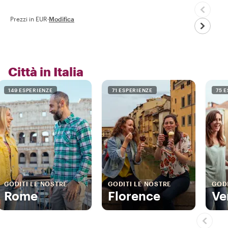
Prezzi in EUR
·
Modifica
Città in Italia
149 ESPERIENZE
71 ESPERIENZE
75 
GODITI LE NOSTRE
GODITI LE NOSTRE
GODI
Rome
Florence
Ve