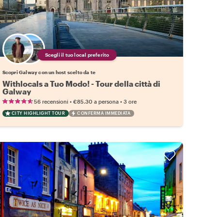
Scegli il tuo local preferito
Scopri Galway con un host scelto da te
Withlocals a Tuo Modo! - Tour della città di
Galway
•
•
56 recensioni
€85.30
a persona
3 ore
CITY HIGHLIGHT TOUR
CONFERMA IMMEDIATA