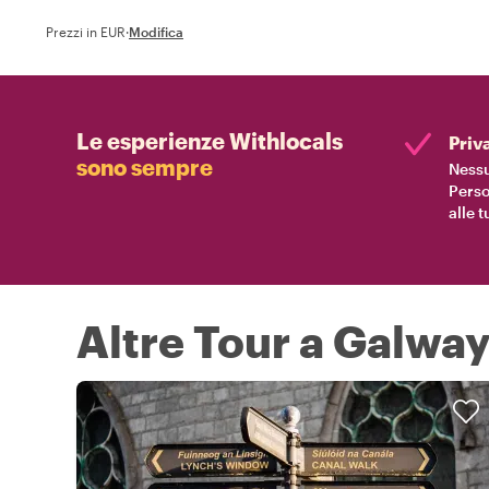
Prezzi in EUR
·
Modifica
Le esperienze Withlocals
Priv
sono sempre
Nessu
Perso
alle 
Altre Tour a Galwa