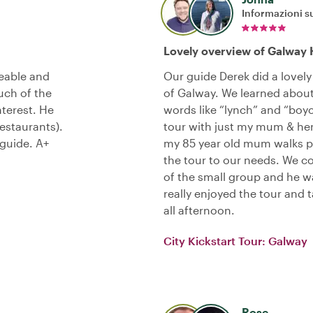
Informazioni su
Lovely overview of Galway 
eable and
Our guide Derek did a lovely
uch of the
of Galway. We learned about
nterest. He
words like “lynch” and “boyc
estaurants).
tour with just my mum & he
 guide. A+
my 85 year old mum walks pr
the tour to our needs. We c
of the small group and he w
really enjoyed the tour and 
all afternoon.
City Kickstart Tour: Galway
Rose