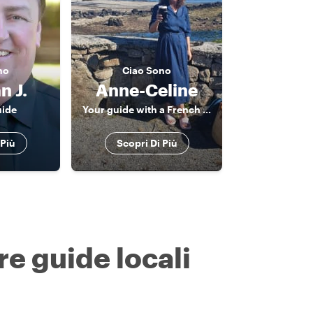
no
Ciao
Sono
n J.
Anne-Celine
uide
Your guide with a French twist
 Più
Scopri Di Più
re guide locali