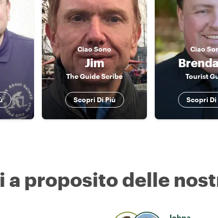
Ciao
Sono
Ciao
So
Jim
Brenda
The Guide Scribe
Tourist G
ù
Scopri Di Più
Scopri Di
i a proposito delle nost
Johna