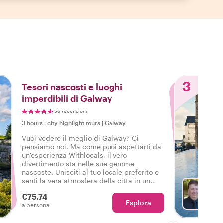
3
Tesori nascosti e luoghi
imperdibili di Galway
56 recensioni
3 hours
|
city highlight tours
|
Galway
Vuoi vedere il meglio di Galway? Ci
pensiamo noi. Ma come puoi aspettarti da
un'esperienza Withlocals, il vero
divertimento sta nelle sue gemme
nascoste. Unisciti al tuo locale preferito e
senti la vera atmosfera della città in un
tour che ha tutto, così potrai dire: Ho
€75.74
vissuto la vera Galway!
Esplora
Sc
a persona