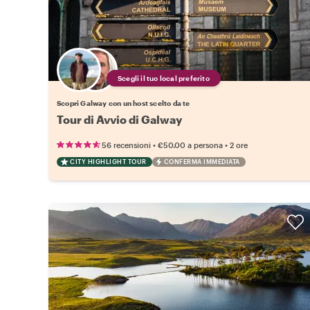
Scegli il tuo local preferito
Scopri Galway con un host scelto da te
Tour di Avvio di Galway
•
•
56 recensioni
€50.00
a persona
2 ore
CITY HIGHLIGHT TOUR
CONFERMA IMMEDIATA