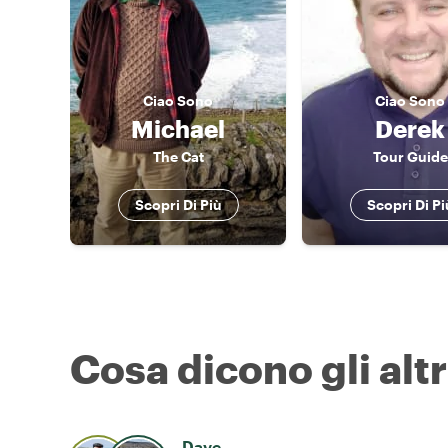
Ciao
Sono
Ciao
Sono
Michael
Derek
The Cat
Tour Guide
Scopri Di Più
Scopri Di Pi
Cosa dicono gli altr
Dave