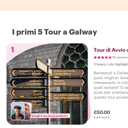
I primi 5 Tour a Galway
1
Tour di Avvio
56 recensi
2 hours
|
city highligh
Benvenuti a Galwa
posti migliori do
interessanti in cit
quali evitare? O 
aiuto per orientarv
questo tour privat
la perfetta introd
iniziare il vostro v
piede giusto.
€50.00
Scegli il tuo local preferito
a persona