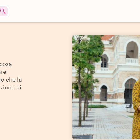
 cosa
re!
io che la
ezione di