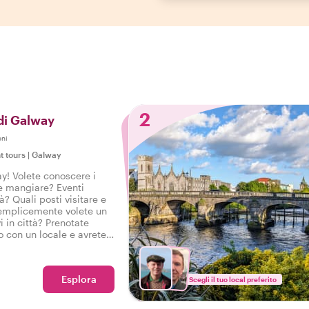
2
 di Galway
oni
t tours
|
Galway
y! Volete conoscere i
ve mangiare? Eventi
tà? Quali posti visitare e
semplicemente volete un
i in città? Prenotate
o con un locale e avrete
uzione a Galway per
iaggio in città con il
Esplora
Scegli il tuo local preferito