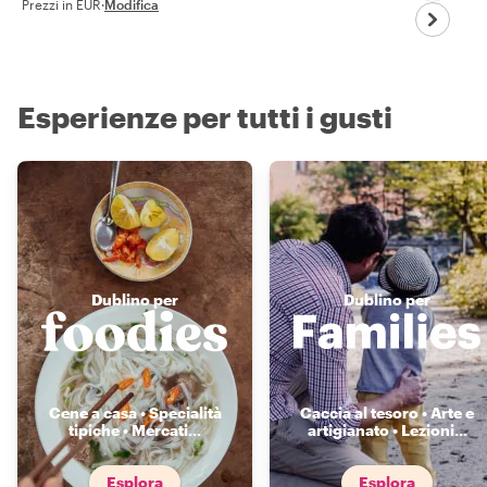
Prezzi in EUR
·
Modifica
Esperienze per tutti i gusti
Dublino per
Dublino per
Cene a casa • Specialità
Caccia al tesoro • Arte e
tipiche • Mercati
...
artigianato • Lezioni
...
Esplora
Esplora