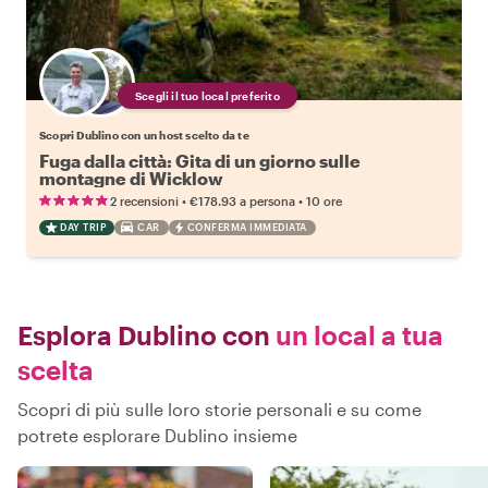
Scegli il tuo local preferito
Scopri Dublino con un host scelto da te
Fuga dalla città: Gita di un giorno sulle
montagne di Wicklow
•
•
2 recensioni
€178.93
a persona
10 ore
DAY TRIP
CAR
CONFERMA IMMEDIATA
Esplora Dublino con
un local a tua
scelta
Scopri di più sulle loro storie personali e su come
potrete esplorare Dublino insieme