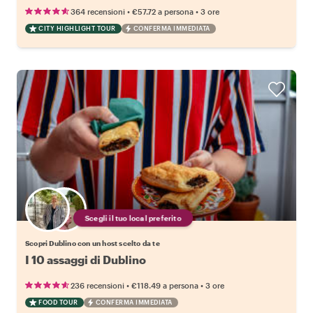
•
•
364 recensioni
€57.72
a persona
3 ore
CITY HIGHLIGHT TOUR
CONFERMA IMMEDIATA
Scegli il tuo local preferito
Scopri Dublino con un host scelto da te
I 10 assaggi di Dublino
•
•
236 recensioni
€118.49
a persona
3 ore
FOOD TOUR
CONFERMA IMMEDIATA