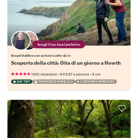
Scegli il tuo local preferito
Scopri Dublino con un host scelto da te
Scoperta della città: Gita di un giorno a Howth
•
•
1063 recensioni
€112.87
a persona
6 ore
DAY TRIP
TRASPORTO PUBBLICO
CONFERMA IMMEDIATA