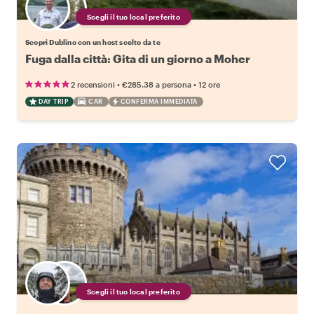
Scegli il tuo local preferito
Scopri Dublino con un host scelto da te
Fuga dalla città: Gita di un giorno a Moher
•
•
2 recensioni
€285.38
a persona
12 ore
DAY TRIP
CAR
CONFERMA IMMEDIATA
Scegli il tuo local preferito