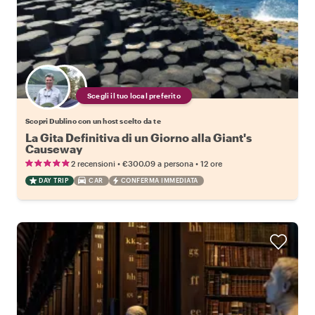
Scegli il tuo local preferito
Scopri Dublino con un host scelto da te
La Gita Definitiva di un Giorno alla Giant's
Causeway
•
•
2 recensioni
€300.09
a persona
12 ore
DAY TRIP
CAR
CONFERMA IMMEDIATA