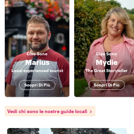
Ciao
Sono
Ciao
Sono
Marius
Mydie
Local experienced tourist
The Great Storyteller
Scopri Di Più
Scopri Di Più
Vedi chi sono le nostre guide locali