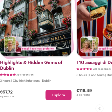
Scegli il tuo local preferito
Scegli il tu
Highlights & Hidden Gems of
I 10 assaggi di D
Dublin
236 recensioni
364 recensioni
3 hours
|
Food tours
|
Dub
3 hours
|
City highlight tours
|
Dublin
€118.49
€57.72
Esplora
a persona
a persona