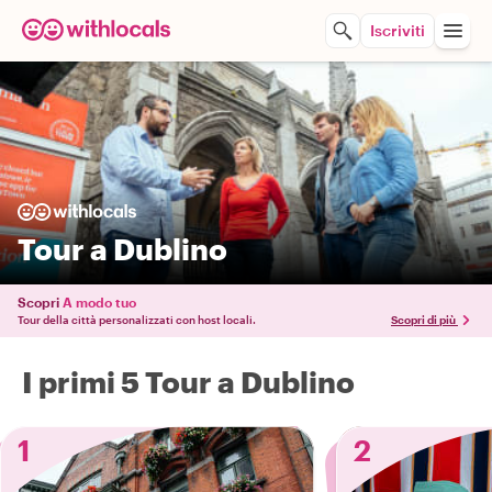
Iscriviti
Tour a Dublino
Scopri
A modo tuo
Tour della città personalizzati con host locali.
Scopri di più
I primi 5 Tour a Dublino
1
2