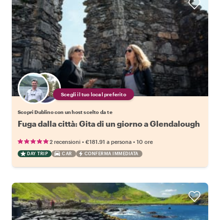
Scegli il tuo local preferito
Scopri Dublino con un host scelto da te
Fuga dalla città: Gita di un giorno a Glendalough
•
•
2 recensioni
€181.91
a persona
10 ore
DAY TRIP
CAR
CONFERMA IMMEDIATA