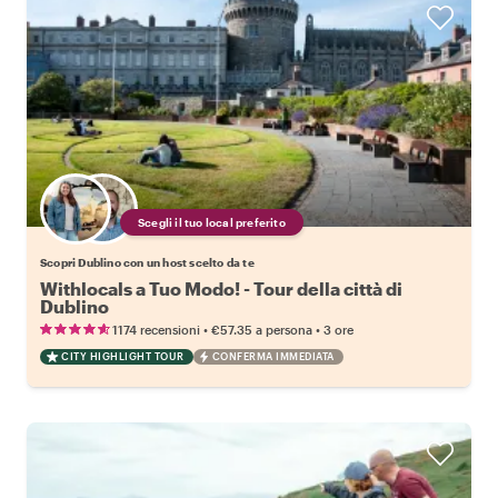
Scegli il tuo local preferito
Scopri Dublino con un host scelto da te
Withlocals a Tuo Modo! - Tour della città di
Dublino
•
•
1174 recensioni
€57.35
a persona
3 ore
CITY HIGHLIGHT TOUR
CONFERMA IMMEDIATA