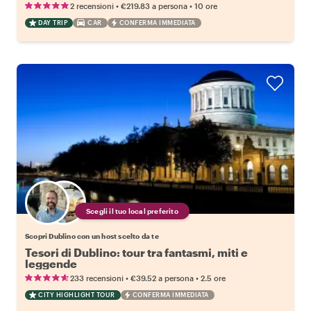
•
•
2 recensioni
€219.83
a persona
10 ore
DAY TRIP
CAR
CONFERMA IMMEDIATA
Scegli il tuo local preferito
Scopri Dublino con un host scelto da te
Tesori di Dublino: tour tra fantasmi, miti e
leggende
•
•
233 recensioni
€39.52
a persona
2.5 ore
CITY HIGHLIGHT TOUR
CONFERMA IMMEDIATA