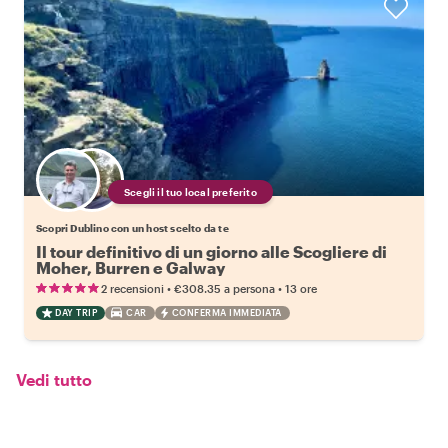
Scegli il tuo local preferito
Scopri Dublino con un host scelto da te
Il tour definitivo di un giorno alle Scogliere di
Moher, Burren e Galway
•
•
2 recensioni
€308.35
a persona
13 ore
DAY TRIP
CAR
CONFERMA IMMEDIATA
Vedi tutto