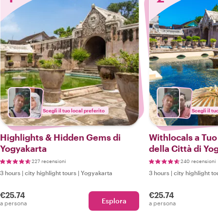
Scegli il tuo local preferito
Scegli il tu
Highlights & Hidden Gems di
Withlocals a Tuo
Yogyakarta
della Città di Yo
227 recensioni
240 recensioni
3 hours
|
city highlight tours
|
Yogyakarta
3 hours
|
city highlight to
€25.74
€25.74
Esplora
a persona
a persona