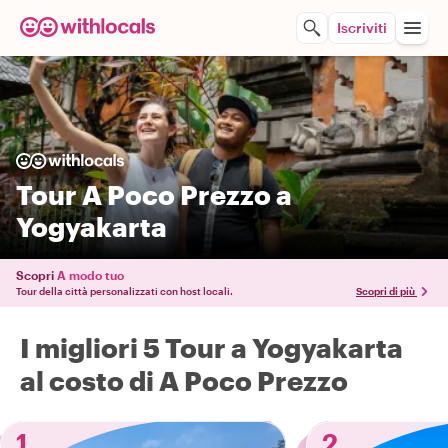
Iscriviti
Tour A Poco Prezzo a
Yogyakarta
Scopri
A modo tuo
Tour della città personalizzati con host locali.
Scopri di più
I migliori 5 Tour a Yogyakarta
al costo di A Poco Prezzo
1
2