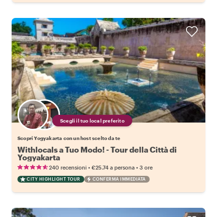
Scegli il tuo local preferito
Scopri Yogyakarta con un host scelto da te
Withlocals a Tuo Modo! - Tour della Città di
Yogyakarta
•
•
240 recensioni
€25.74
a persona
3 ore
CITY HIGHLIGHT TOUR
CONFERMA IMMEDIATA