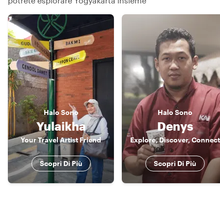
potrete esplorare Yogyakarta insieme
Halo
Sono
Halo
Sono
Yulaikha
Denys
Your Travel Artist Friend
Explore, Discover, Connect
Scopri Di Più
Scopri Di Più