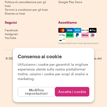
Politica di cancellazione per gli
Google Play Store
host
Termini e condizioni per gli host
Diventa un host
Seguici
Accettiamo
Mastercard, Visa, Amex, Di
Facebook
Instagram
YouTube
La disponibilità varia in base alla destinazione
Consenso ai cookie
©
2026
Withlocals.com
|
Informativa sulla privacy
|
Cookie
|
Mappa del
sito
Utilizziamo i cookie per garantirti la migliore
esperienza utente sulla nostra piattaforma!
Inoltre, usiamo i cookie per scopi di analisi e
marketing.
Modifica
Accetta i cookie
impostazioni