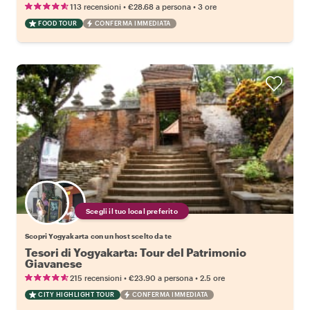
•
•
113 recensioni
€28.68
a persona
3 ore
FOOD TOUR
CONFERMA IMMEDIATA
Scegli il tuo local preferito
Scopri Yogyakarta con un host scelto da te
Tesori di Yogyakarta: Tour del Patrimonio
Giavanese
•
•
215 recensioni
€23.90
a persona
2.5 ore
CITY HIGHLIGHT TOUR
CONFERMA IMMEDIATA