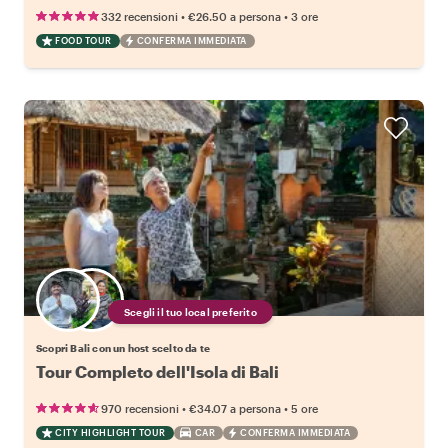
•
•
332 recensioni
€26.50
a persona
3 ore
FOOD TOUR
CONFERMA IMMEDIATA
Scegli il tuo local preferito
Scopri Bali con un host scelto da te
Tour Completo dell'Isola di Bali
•
•
970 recensioni
€34.07
a persona
5 ore
CITY HIGHLIGHT TOUR
CAR
CONFERMA IMMEDIATA