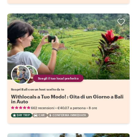
Scegli il tuo local preferito
Scopri Bali con un host scelto da te
Withlocals a Tuo Modo! : Gita di un Giorno a Bali
in Auto
•
•
662 recensioni
€40.07
a persona
8 ore
DAY TRIP
CAR
CONFERMA IMMEDIATA