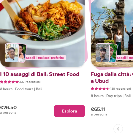
Scegli il tuo local preferito
Scegli il tu
I 10 assaggi di Bali: Street Food
Fuga dalla città:
a Ubud
332 recensioni
3 hours
|
Food tours
|
Bali
138 recensioni
8 hours
|
Day trips
|
Bali
€26.50
€65.11
Esplora
a persona
a persona