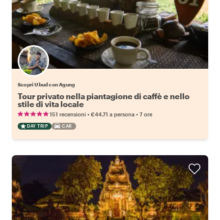
Scopri Ubud con Agung
Tour privato nella piantagione di caffè e nello
stile di vita locale
•
•
151 recensioni
€44.71
a persona
7 ore
DAY TRIP
CAR