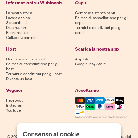
Informazioni su Withlocals
Ospiti
La nostra storia
Centro assistenza ospiti
Lavora con noi
Politica di cancellazione per gli
Sostenibilità
ospiti
Destinazioni
Termini e condizioni per gli
Buoni regalo
ospiti
Collabora con noi
Host
Scarica la nostra app
Centro assistenza host
App Store
Politica di cancellazione per gli
Google Play Store
host
Termini e condizioni per gli host
Diventa un host
Seguici
Accettiamo
Mastercard, Visa, Amex, Di
Facebook
Instagram
YouTube
La disponibilità varia in base alla destinazione
Consenso ai cookie
©
2026
Withlocals.com
|
Informativa sulla privacy
|
Cookie
|
Mappa del