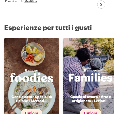
Prezzi in EUR
·
Modifica
Esperienze per tutti i gusti
Bali per
Bali per
Cene a casa • Specialità
Caccia al tesoro • Arte e
tipiche • Mercati
...
artigianato • Lezioni
...
Esplora
Esplora