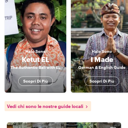
Halo
Sono
Halo
Sono
Ketut EL
I Made
The Authentic Bali with EL
German & English Guide
Scopri Di Più
Scopri Di Più
Vedi chi sono le nostre guide locali