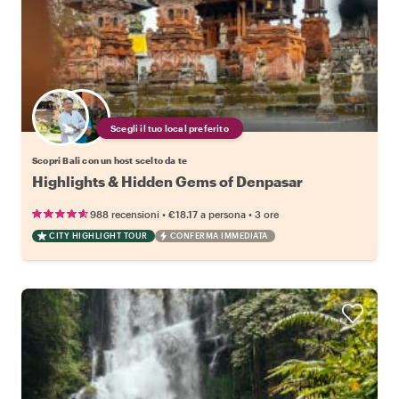
Scegli il tuo local preferito
Scopri Bali con un host scelto da te
Highlights & Hidden Gems of Denpasar
•
•
988 recensioni
€18.17
a persona
3 ore
CITY HIGHLIGHT TOUR
CONFERMA IMMEDIATA