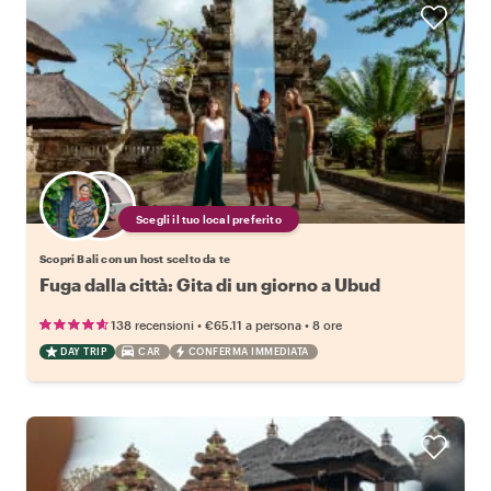
Scegli il tuo local preferito
Scopri Bali con un host scelto da te
Fuga dalla città: Gita di un giorno a Ubud
•
•
138 recensioni
€65.11
a persona
8 ore
DAY TRIP
CAR
CONFERMA IMMEDIATA