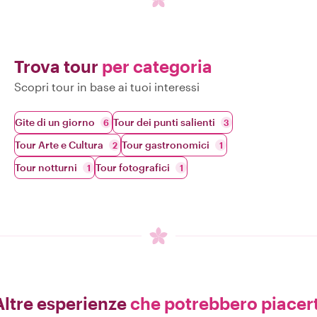
Trova tour
per categoria
Scopri tour in base ai tuoi interessi
Gite di un giorno
Tour dei punti salienti
6
3
Tour Arte e Cultura
Tour gastronomici
2
1
Tour notturni
Tour fotografici
1
1
Altre esperienze
che potrebbero piacert