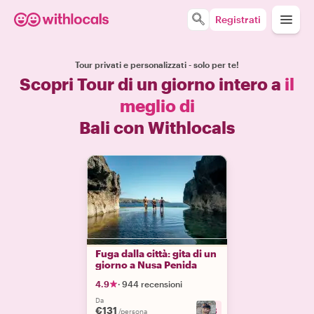
Registrati
Tour privati e personalizzati - solo per te!
Scopri Tour di un giorno intero a
il
meglio di
Bali con Withlocals
Fuga dalla città: gita di un
giorno a Nusa Penida
4.9
·
944 recensioni
Da
€131
+
8
/persona