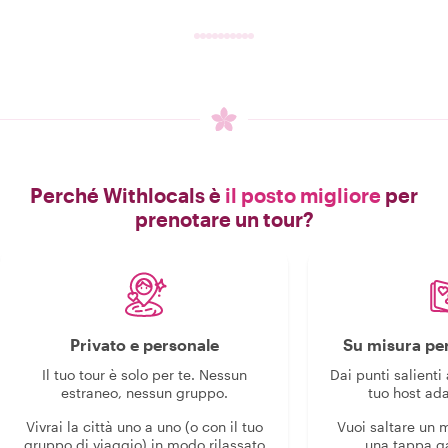
Perché Withlocals è
il posto migliore
per
prenotare un tour?
Privato e personale
Su misura per
Il tuo tour è solo per te. Nessun
Dai punti salienti 
estraneo, nessun gruppo.
tuo host ada
Vivrai la città uno a uno (o con il tuo
Vuoi saltare un
gruppo di viaggio) in modo rilassato
una tappa g