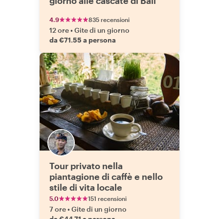
giorno alle cascate di Bali
4.9
835 recensioni
12 ore
•
Gite di un giorno
da €71.55 a persona
Tour privato nella
piantagione di caffè e nello
stile di vita locale
5.0
151 recensioni
7 ore
•
Gite di un giorno
da €44.71 a persona