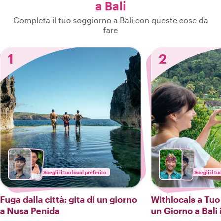
a Bali
Completa il tuo soggiorno a Bali con queste cose da
fare
1
2
Scegli il tuo local preferito
Scegli il tu
Fuga dalla città: gita di un giorno
Withlocals a Tuo
a Nusa Penida
un Giorno a Bali