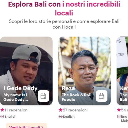
Esplora Bali con
i nostri incredibili
locali
Scopri le loro storie personali e come esplorare Bali
con i locali
I Gede Dedy
Reza
Ke
My name is I
The Rock & Roll
The
Gede Dedy
Foodie
Bali
Santosa i'm local
guide and tour
11 recensioni
57 recensioni
54 
organizer in bali.
English
English
Eng
Mel
Vedi tutti i locali