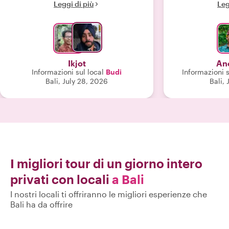
Leggi di più
Leg
meglio di questi luoghi, rendendo il
mio viaggio davvero memorabile.😊"
Ikjot
An
Informazioni sul local
Budi
Informazioni s
Bali, July 28, 2026
Bali, 
I migliori tour di un giorno intero
privati con locali
a Bali
I nostri locali ti offriranno le migliori esperienze che
Bali ha da offrire