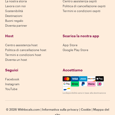
La nostra storia
Centro assistenza ospiti
Lavora con noi
Politica di cancellazione ospiti
Sostenibilità
Termini e condizioni ospiti
Destinazioni
Buoni regalo
Diventa partner
Host
Scarica la nostra app
Centro assistenza host
App Store
Politica di cancellazione host
Google Play Store
Termini e condizioni host
Diventa un host
Seguici
Accettiamo
Mastercard, Visa, Amex, Di
Facebook
Instagram
YouTube
La disponibilità varia in base alla destinazione
©
2026
Withlocals.com
|
Informativa sulla privacy
|
Cookie
|
Mappa del
sito