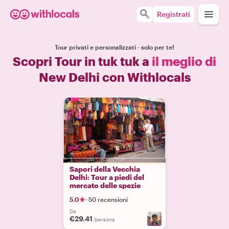
Registrati
Tour privati e personalizzati - solo per te!
Scopri Tour in tuk tuk a
il meglio di
New Delhi con Withlocals
Sapori della Vecchia
Delhi: Tour a piedi del
mercato delle spezie
5.0
·
50 recensioni
Da
€29.41
/persona