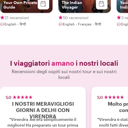
Your Own Private
The Indian
Your
Guide
Voyager
Ind
21 recensioni
50 recensioni
3 r
English・हिन्दी
English・Français・हिन्दी
Engl
I viaggiatori
amano
i nostri locali
Recensioni degli ospiti sui nostri tour e sui nostri
locali
5.0
5.0
I NOSTRI MERAVIGLIOSI
Molto pr
GIORNI A DELHI CON
co
VIRENDRA
"Virendra Jee era semplicemente il
"Virendra è stat
migliore! Ha preparato un tour prima
molti fatti dive