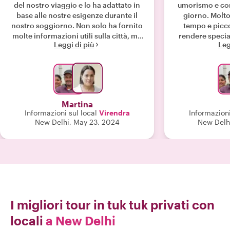
del nostro viaggio e lo ha adattato in
umorismo e co
base alle nostre esigenze durante il
giorno. Molto
nostro soggiorno. Non solo ha fornito
tempo e picco
molte informazioni utili sulla città, ma
rendere special
Leggi di più
Leg
ci ha fatto scoprire la sua cultura con
vi
esperienze attive come tour dei cibi di
strada e visite ai templi. È stato
disponibile a rispondere a tutte le
nostre domande e ha sempre avuto in
mente il nostro benessere. È
Martina
contagiosamente allegro e non
Informazioni sul local
Virendra
Informazioni
potevamo scegliere la guida migliore!
New Delhi, May 23, 2024
New Delh
Lo sceglieremo sicuramente di nuovo
per il nostro prossimo viaggio in
India:)"
I migliori tour in tuk tuk privati con
locali
a New Delhi