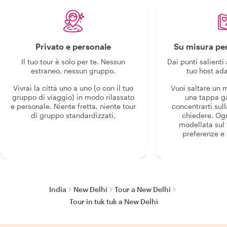
Privato e personale
Su misura per
Il tuo tour è solo per te. Nessun
Dai punti salienti 
estraneo, nessun gruppo.
tuo host ada
Vivrai la città uno a uno (o con il tuo
Vuoi saltare un
gruppo di viaggio) in modo rilassato
una tappa g
e personale. Niente fretta, niente tour
concentrarti sull
di gruppo standardizzati.
chiedere. Og
modellata sul 
preferenze e i
India
New Delhi
Tour a New Delhi
Tour in tuk tuk a New Delhi