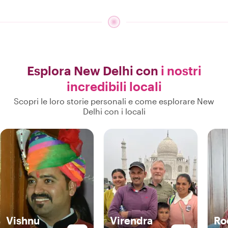
Esplora New Delhi con
i nostri
incredibili locali
Scopri le loro storie personali e come esplorare New
Delhi con i locali
Vishnu
Virendra
Ro