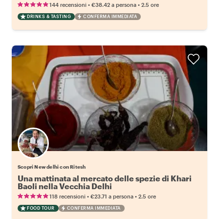
•
•
144 recensioni
€38.42
a persona
2.5 ore
DRINKS & TASTING
CONFERMA IMMEDIATA
Scopri New delhi con Ritesh
Una mattinata al mercato delle spezie di Khari
Baoli nella Vecchia Delhi
•
•
118 recensioni
€23.71
a persona
2.5 ore
FOOD TOUR
CONFERMA IMMEDIATA