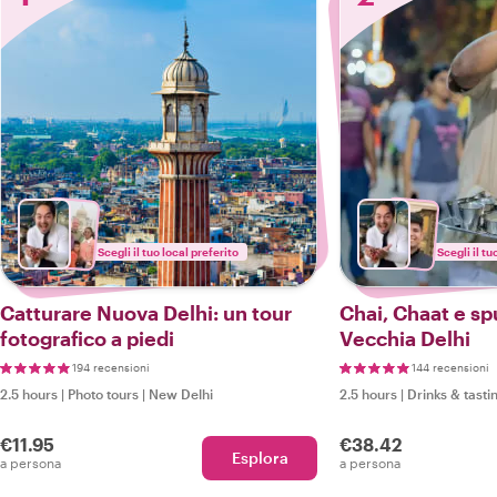
Scegli il tuo local preferito
Scegli il tu
Catturare Nuova Delhi: un tour
Chai, Chaat e spu
fotografico a piedi
Vecchia Delhi
194 recensioni
144 recensioni
2.5 hours
|
Photo tours
|
New Delhi
2.5 hours
|
Drinks & tasti
€11.95
€38.42
Esplora
a persona
a persona