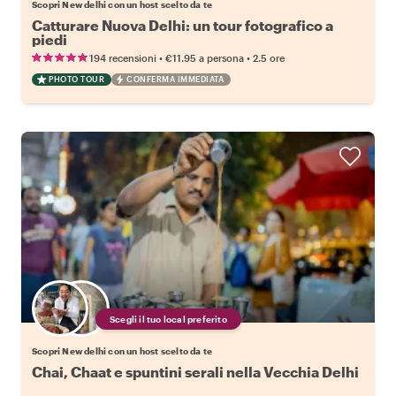
Scopri New delhi con un host scelto da te
Catturare Nuova Delhi: un tour fotografico a
piedi
•
•
194 recensioni
€11.95
a persona
2.5 ore
PHOTO TOUR
CONFERMA IMMEDIATA
Scegli il tuo local preferito
Scopri New delhi con un host scelto da te
Chai, Chaat e spuntini serali nella Vecchia Delhi