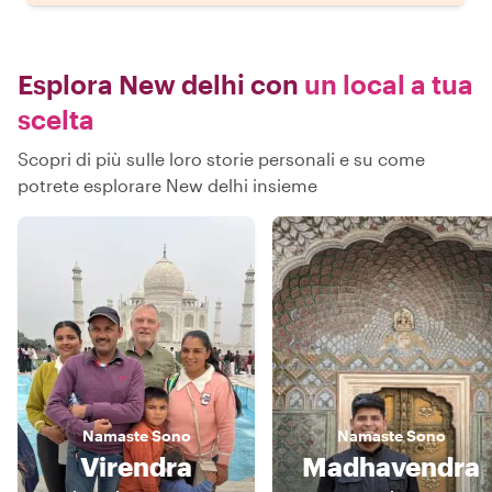
Esplora New delhi con
un local a tua
scelta
Scopri di più sulle loro storie personali e su come
potrete esplorare New delhi insieme
Namaste
Sono
Namaste
Sono
Virendra
Madhavendra