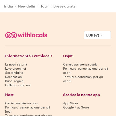
India
›
New delhi
›
Tour
›
Breve durata
EUR (€)
Informazioni su Withlocals
Ospiti
La nostra storia
Centro assistenza ospiti
Lavora con noi
Politica di cancellazione per gli
Sostenibilità
ospiti
Destinazioni
Termini e condizioni per gli
Buoni regalo
ospiti
Collabora con noi
Host
Scarica la nostra app
Centro assistenza host
App Store
Politica di cancellazione per gli
Google Play Store
host
Termini e condizioni per gli host