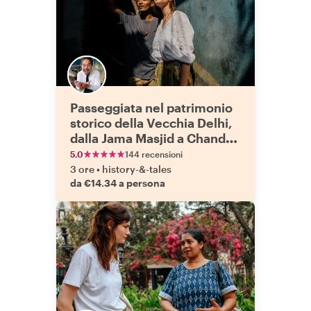
Passeggiata nel patrimonio
storico della Vecchia Delhi,
dalla Jama Masjid a Chandni
Chowk
5.0
144 recensioni
3 ore
•
history-&-tales
da €14.34 a persona