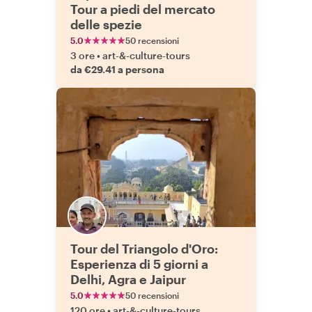
Tour a piedi del mercato
delle spezie
5.0
50 recensioni
3 ore
•
art-&-culture-tours
da €29.41 a persona
Tour del Triangolo d'Oro:
Esperienza di 5 giorni a
Delhi, Agra e Jaipur
5.0
50 recensioni
120 ore
•
art-&-culture-tours