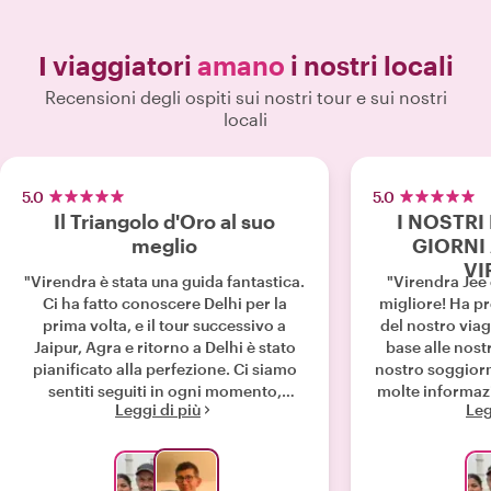
I viaggiatori
amano
i nostri locali
Recensioni degli ospiti sui nostri tour e sui nostri
locali
5.0
5.0
Il Triangolo d'Oro al suo
I NOSTRI
meglio
GIORNI
VI
"Virendra è stata una guida fantastica.
"Virendra Jee
Ci ha fatto conoscere Delhi per la
migliore! Ha p
prima volta, e il tour successivo a
del nostro viag
Jaipur, Agra e ritorno a Delhi è stato
base alle nost
pianificato alla perfezione. Ci siamo
nostro soggiorn
sentiti seguiti in ogni momento,
molte informazio
Leggi di più
Leg
abbiamo ricevuto una miriade di
ci ha fatto scop
informazioni e abbiamo apprezzato la
esperienze attiv
cortesia di Virendra. Non c'è stato un
strada e visi
solo punto in cui avremmo gradito
disponibile a 