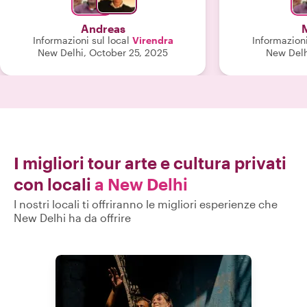
apportare modifiche o aggiungere
nostre domande
attività. Un tour di successo sotto tutti
mente il n
Andreas
gli aspetti. Grazie mille."
contagiosam
Informazioni sul local
Virendra
Informazioni
potevamo scegli
New Delhi, October 25, 2025
New Delh
Lo sceglieremo
per il nostro
I migliori tour arte e cultura privati
con locali
a New Delhi
I nostri locali ti offriranno le migliori esperienze che
New Delhi ha da offrire