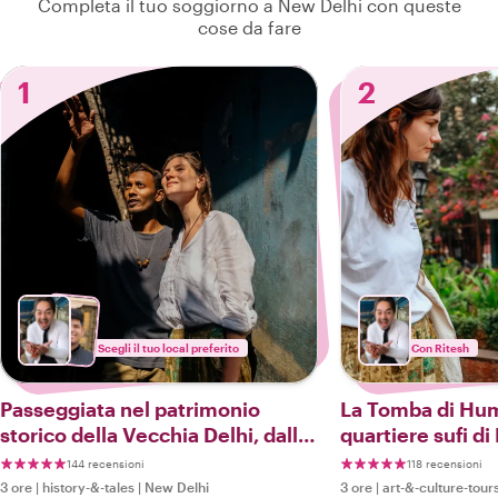
Completa il tuo soggiorno a New Delhi con queste
cose da fare
1
2
Scegli il tuo local preferito
Con Ritesh
Passeggiata nel patrimonio
La Tomba di Hum
storico della Vecchia Delhi, dalla
quartiere sufi d
Jama Masjid a Chandni Chowk
Delhi
144 recensioni
118 recensioni
3 ore
|
history-&-tales
|
New Delhi
3 ore
|
art-&-culture-tour