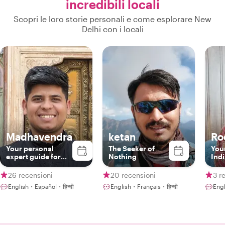
incredibili locali
Scopri le loro storie personali e come esplorare New
Delhi con i locali
Madhavendra
ketan
Ro
Your personal
The Seeker of
Your
expert guide for
Nothing
Ind
Delhi, Agra &
Jaipur!!
26 recensioni
20 recensioni
3 r
English・Español・हिन्दी
English・Français・हिन्दी
Engl