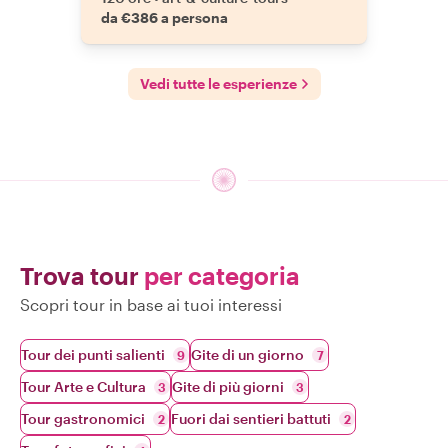
da €386 a persona
Vedi tutte le esperienze
Trova tour
per categoria
Scopri tour in base ai tuoi interessi
Tour dei punti salienti
Gite di un giorno
9
7
Tour Arte e Cultura
Gite di più giorni
3
3
Tour gastronomici
Fuori dai sentieri battuti
2
2