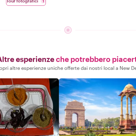
Tour fotografici
1
Altre esperienze
che potrebbero piacert
opri altre esperienze uniche offerte dai nostri local a New De