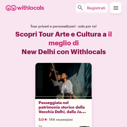
Registrati
Tour privati e personalizzati - solo per te!
Scopri Tour Arte e Cultura a
il
meglio di
New Delhi con Withlocals
Passeggiata nel
patrimonio storico della
Vecchia Delhi, dalla Jama
Masjid a Chandni Chowk
5.0
·
144 recensioni
Da