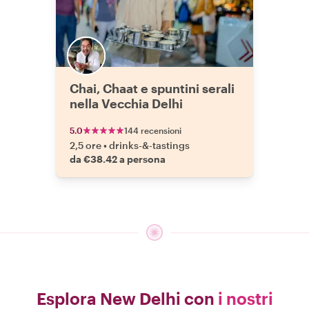
Chai, Chaat e spuntini serali
nella Vecchia Delhi
5.0
144 recensioni
2,5 ore
•
drinks-&-tastings
da €38.42 a persona
Esplora New Delhi con
i nostri