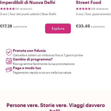
Imperdibili di Nuova Delhi
Street Food
135 recensioni
256 recensioni
3 ore
|
Tour dei punti salienti
|
New Delhi
3 ore
|
Tour gastronomici
€17.28
€33.46
a persona
a persona
Esplora
Prenota con fiducia
Cancella e ottieni un rimborso fino a 7 giorni prima
Cambio di programma?
Riprogramma facilmente la tua prenotazione
Paga a modo tuo
Pagamento rapido e sicuro nella tua valuta
Persone vere. Storie vere. Viaggi davvero