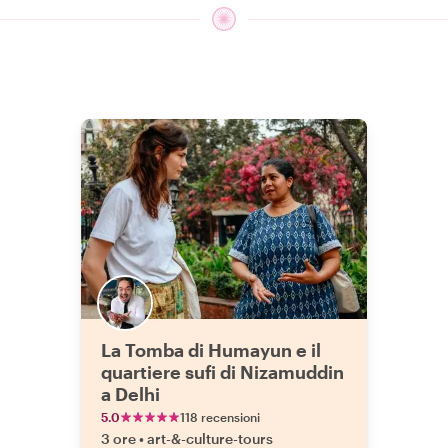
La Tomba di Humayun e il
quartiere sufi di Nizamuddin
a Delhi
5.0
118 recensioni
3 ore
•
art-&-culture-tours