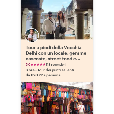
Tour a piedi della Vecchia
Delhi con un locale: gemme
nascoste, street food e
cultura
5.0
118 recensioni
3 ore
•
Tour dei punti salienti
da €20.22 a persona