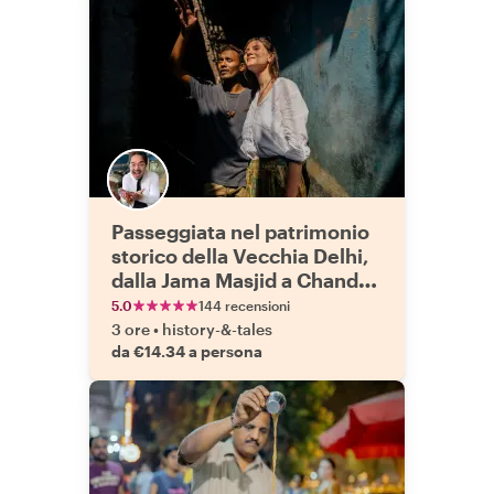
Passeggiata nel patrimonio
storico della Vecchia Delhi,
dalla Jama Masjid a Chandni
Chowk
5.0
144 recensioni
3 ore
•
history-&-tales
da €14.34 a persona