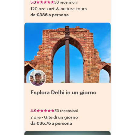
5.0
50 recensioni
120 ore
•
art-&-culture-tours
da €386 a persona
Esplora Delhi in un giorno
4.9
50 recensioni
7 ore
•
Gite di un giorno
da €36.76 a persona