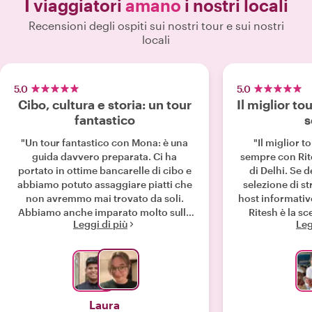
I viaggiatori
amano
i nostri locali
Recensioni degli ospiti sui nostri tour e sui nostri
locali
5.0
5.0
Cibo, cultura e storia: un tour
Il miglior t
fantastico
s
"Un tour fantastico con Mona: è una
"Il miglior 
guida davvero preparata. Ci ha
sempre con Rite
portato in ottime bancarelle di cibo e
di Delhi. Se d
abbiamo potuto assaggiare piatti che
selezione di st
non avremmo mai trovato da soli.
host informativo
Abbiamo anche imparato molto sulla
Ritesh è la sc
Leggi di più
Leg
storia e sulla cultura della Vecchia
affamati e go
Delhi, il che è stato affascinante.
Consigliamo vivamente questa
esperienza."
Laura