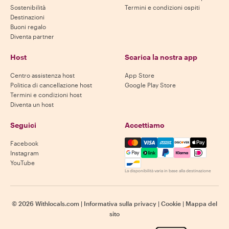
Sostenibilità
Termini e condizioni ospiti
Destinazioni
Buoni regalo
Diventa partner
Host
Scarica la nostra app
Centro assistenza host
App Store
Politica di cancellazione host
Google Play Store
Termini e condizioni host
Diventa un host
Seguici
Accettiamo
Mastercard, Visa, Amex, Di
Facebook
Instagram
YouTube
La disponibilità varia in base alla destinazione
©
2026
Withlocals.com
|
Informativa sulla privacy
|
Cookie
|
Mappa del
sito