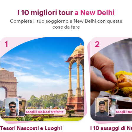
I 10 migliori tour
a New Delhi
Completa il tuo soggiorno a New Delhi con queste
cose da fare
1
2
Scegli il tuo local preferito
Scegli il tu
Tesori Nascosti e Luoghi
I 10 assaggi di 