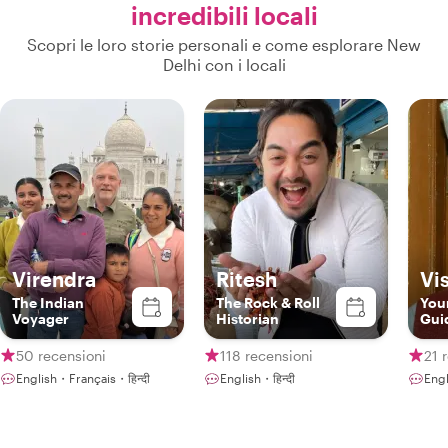
incredibili locali
Scopri le loro storie personali e come esplorare New
Delhi con i locali
Virendra
Ritesh
Vi
The Indian
The Rock & Roll
You
Voyager
Historian
Gui
50 recensioni
118 recensioni
21 
English・Français・हिन्दी
English・हिन्दी
Engl