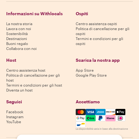
Informazioni su Withlocals
Ospiti
La nostra storia
Centro assistenza ospiti
Lavora con noi
Politica di cancellazione per gli
Sostenibilità
ospiti
Destinazioni
Termini e condizioni per gli
Buoni regalo
ospiti
Collabora con noi
Host
Scarica la nostra app
Centro assistenza host
App Store
Politica di cancellazione per gli
Google Play Store
host
Termini e condizioni per gli host
Diventa un host
Seguici
Accettiamo
Mastercard, Visa, Amex, Di
Facebook
Instagram
YouTube
La disponibilità varia in base alla destinazione