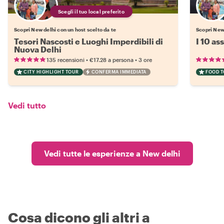
Scegli il tuo local preferito
Scopri New delhi con un host scelto da te
Scopri New 
Tesori Nascosti e Luoghi Imperdibili di
I 10 as
Nuova Delhi
•
•
135 recensioni
€17.28
a persona
3 ore
CITY HIGHLIGHT TOUR
CONFERMA IMMEDIATA
FOOD 
Vedi tutto
Vedi tutte le esperienze a New delhi
Cosa dicono gli altri a