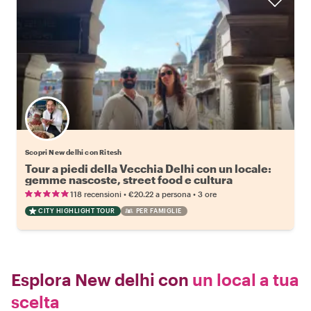
Scopri New delhi con Ritesh
Tour a piedi della Vecchia Delhi con un locale:
gemme nascoste, street food e cultura
•
•
118 recensioni
€20.22
a persona
3 ore
CITY HIGHLIGHT TOUR
PER FAMIGLIE
Esplora New delhi con
un local a tua
scelta