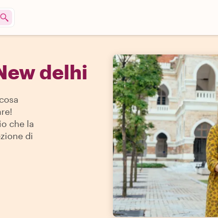
 New delhi
 cosa
re!
io che la
ezione di