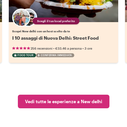
Scegli il tuo local preferito
Scopri New delhi con un host scelto da te
I 10 assaggi di Nuova Delhi: Street Food
•
•
256 recensioni
€33.46
a persona
3 ore
FOOD TOUR
CONFERMA IMMEDIATA
Vedi tutte le esperienze a New delhi