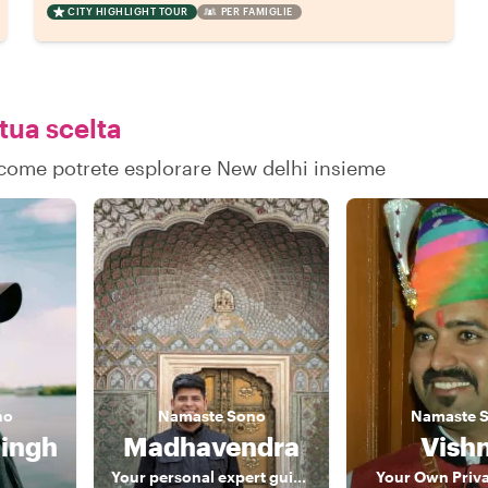
CITY HIGHLIGHT TOUR
PER FAMIGLIE
 tua scelta
su come potrete esplorare New delhi insieme
no
Namaste
Sono
Namaste
Singh
Madhavendra
Vish
Your personal expert guide for Delhi, Agra & Jaipur!!
Your Own Priv