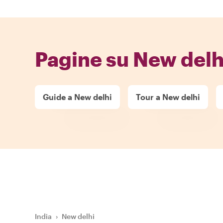
Pagine su New delh
Guide a New delhi
Tour a New delhi
India
›
New delhi