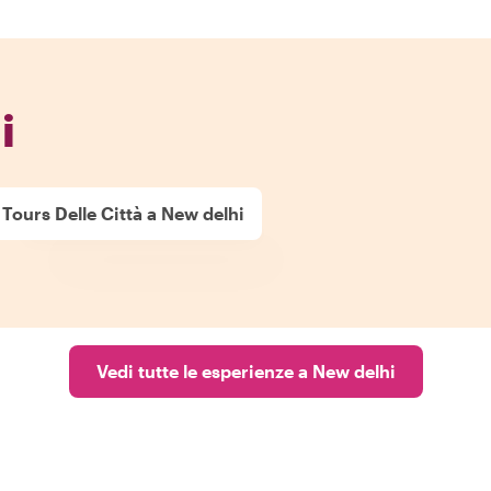
i
Tours Delle Città a New delhi
Vedi tutte le esperienze a New delhi