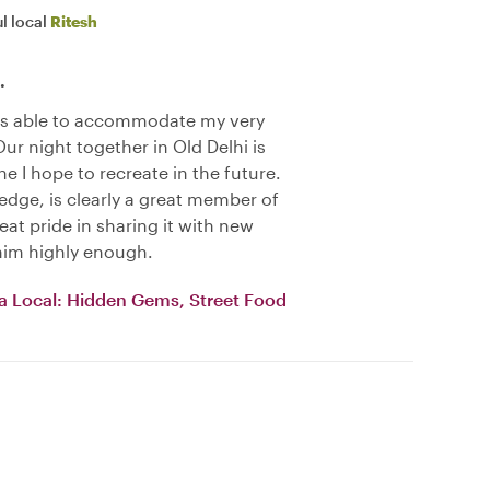
l local
Ritesh
.
was able to accommodate my very
Our night together in Old Delhi is
ne I hope to recreate in the future.
edge, is clearly a great member of
at pride in sharing it with new
him highly enough.
 a Local: Hidden Gems, Street Food