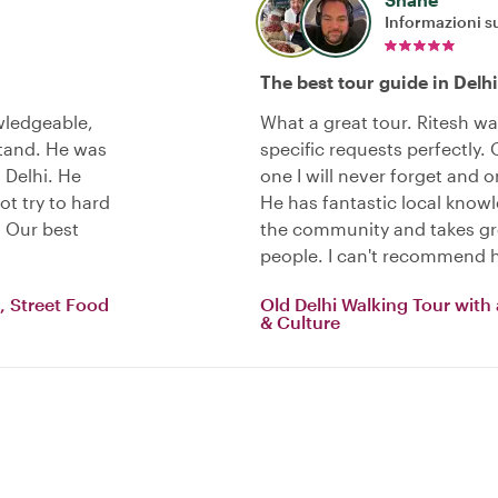
Informazioni su
The best tour guide in Delhi
owledgeable,
What a great tour. Ritesh 
stand. He was
specific requests perfectly. 
n Delhi. He
one I will never forget and o
t try to hard
He has fantastic local knowl
. Our best
the community and takes gre
people. I can't recommend 
, Street Food
Old Delhi Walking Tour with
& Culture