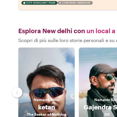
CITY HIGHLIGHT TOUR
CONFERMA IMMEDIATA
Esplora New delhi con
un local a
Scopri di più sulle loro storie personali e 
Namaste
Sono
Namaste
So
ketan
Gajendra 
The Seeker of Nothing
GS