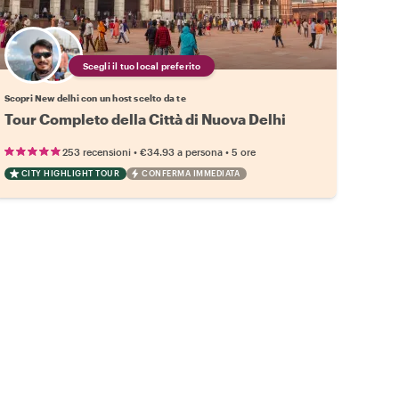
Scegli il tuo local preferito
Scopri New delhi con un host scelto da te
Tour Completo della Città di Nuova Delhi
•
•
253 recensioni
€34.93
a persona
5 ore
CITY HIGHLIGHT TOUR
CONFERMA IMMEDIATA