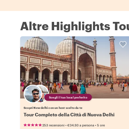
Altre Highlights To
Scegli il tuo local preferito
Scopri New delhi con un host scelto da te
Tour Completo della Città di Nuova Delhi
•
•
253 recensioni
€34.93
a persona
5 ore