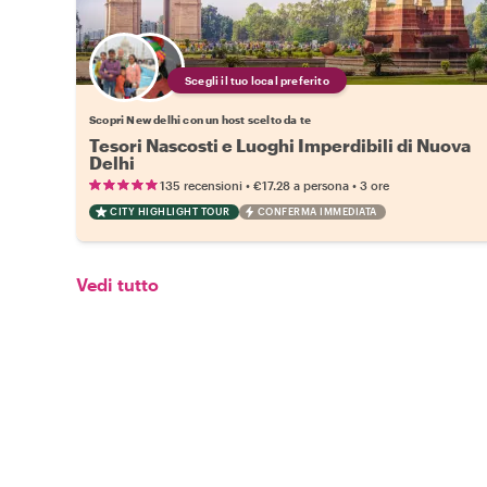
Scegli il tuo local preferito
Scopri New delhi con un host scelto da te
Tesori Nascosti e Luoghi Imperdibili di Nuova
Delhi
•
•
135 recensioni
€17.28
a persona
3 ore
CITY HIGHLIGHT TOUR
CONFERMA IMMEDIATA
Vedi tutto