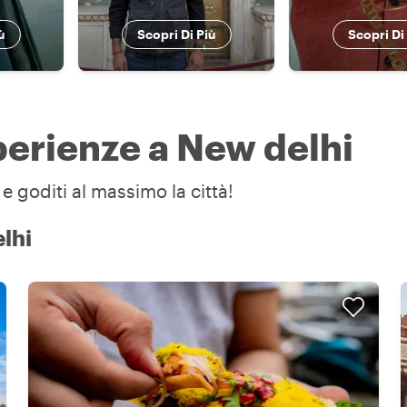
ù
Scopri Di Più
Scopri Di
sperienze a New delhi
e goditi al massimo la città!
lhi