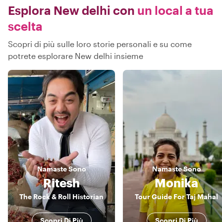
Esplora New delhi con
un local a tua
scelta
Scopri di più sulle loro storie personali e su come
potrete esplorare New delhi insieme
Namaste
Sono
Namaste
Sono
Ritesh
Monika
The Rock & Roll Historian
Tour Guide For Taj Mahal
Scopri Di Più
Scopri Di Più