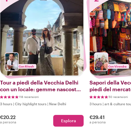
Con Ritesh
Con Virendra
Tour a piedi della Vecchia Delhi
Sapori della Vec
con un locale: gemme nascoste,
piedi del mercat
street food e cultura
118 recensioni
50 recensioni
3 hours
|
City highlight tours
|
New Delhi
3 hours
|
art & culture to
€20.22
€29.41
Esplora
a persona
a persona