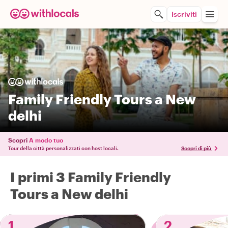
Iscriviti
Family Friendly Tours a New
delhi
Scopri
A modo tuo
Tour della città personalizzati con host locali.
Scopri di più
I primi 3 Family Friendly
Tours a New delhi
1
2