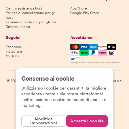
Centro assistenza host
App Store
Politica di cancellazione per gli
Google Play Store
host
Termini e condizioni per gli host
Diventa un host
Seguici
Accettiamo
Mastercard, Visa, Amex, Di
Facebook
Instagram
YouTube
La disponibilità varia in base alla destinazione
Consenso ai cookie
©
2026
Withlocals.com
|
Informativa sulla privacy
|
Cookie
|
Mappa del
sito
Utilizziamo i cookie per garantirti la migliore
esperienza utente sulla nostra piattaforma!
Inoltre, usiamo i cookie per scopi di analisi e
marketing.
Modifica
Accetta i cookie
impostazioni