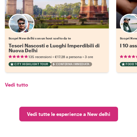
Scegli il tuo local preferito
Scopri New delhi con un host scelto da te
Scopri New 
Tesori Nascosti e Luoghi Imperdibili di
I 10 as
Nuova Delhi
•
•
135 recensioni
€17.28
a persona
3 ore
CITY HIGHLIGHT TOUR
CONFERMA IMMEDIATA
FOOD 
Vedi tutto
Vedi tutte le esperienze a New delhi