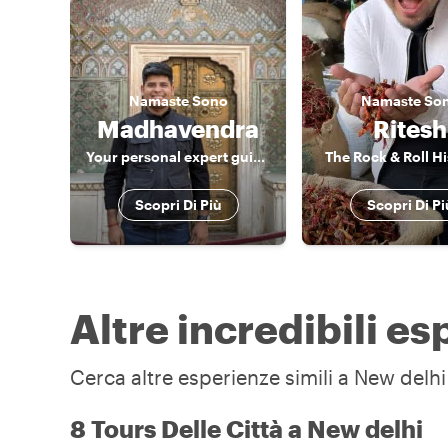
Namaste
Sono
Namaste
So
Madhavendra
Ritesh
Your personal expert guide for Delhi, Agra & Jaipur!!
The Rock & Roll Hi
Scopri Di Più
Scopri Di Pi
Altre incredibili e
Cerca altre esperienze simili a New delhi 
8 Tours Delle Città a New delhi