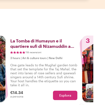
3
La Tomba di Humayun e il
quartiere sufi di Nizamuddin a
Delhi
118 recensioni
3 hours
|
Art & culture tours
|
New Delhi
One gate leads to the Mughal garden tomb
that set the template for the Taj Mahal, the
next into lanes of rose sellers and qawwali
singers around a 14th century Sufi shrine.
Your host handles the etiquette so you can
take it all in.
€14.34
Esplora
Con Vi
a persona