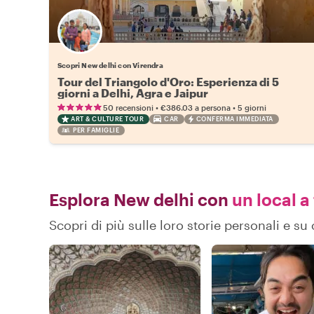
Scopri New delhi con Virendra
Tour del Triangolo d'Oro: Esperienza di 5
giorni a Delhi, Agra e Jaipur
•
•
50 recensioni
€386.03
a persona
5 giorni
ART & CULTURE TOUR
CAR
CONFERMA IMMEDIATA
PER FAMIGLIE
Esplora New delhi con
un local a
Scopri di più sulle loro storie personali e 