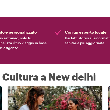
ato e personalizzato
Con un esperto locale
n estraneo, solo tu.
Dai fatti storici alle normat
nalizza il tuo viaggio in base
sanitarie più aggiornate.
tue esigenze.
& Cultura a New delhi