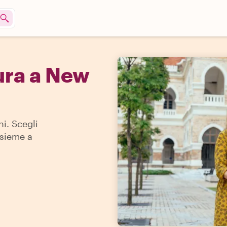
ura a New
i. Scegli
nsieme a