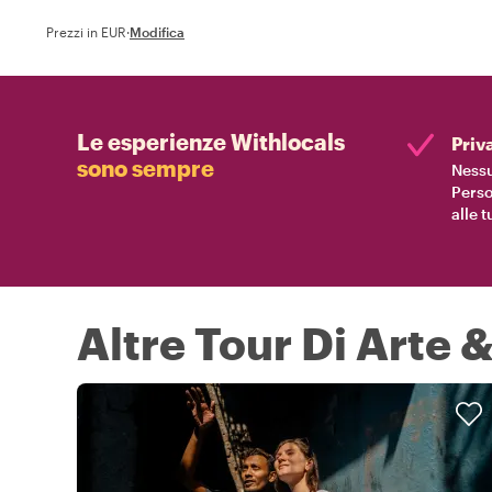
Prezzi in EUR
·
Modifica
Le esperienze Withlocals
Priv
sono sempre
Nessu
Perso
alle 
Altre Tour Di Arte 