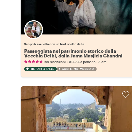
Scegli il tuo local preferito
Scopri New delhi con un host scelto da te
Passeggiata nel patrimonio storico della
Vecchia Delhi, dalla Jama Masjid a Chandni
Chowk
•
•
144 recensioni
€14.34
a persona
3 ore
HISTORY & TALES
CONFERMA IMMEDIATA