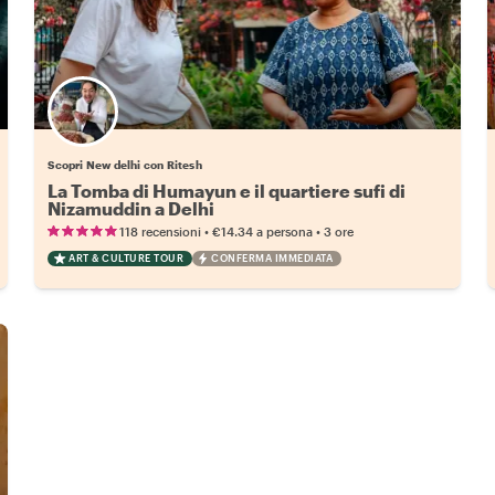
Scopri New delhi con Ritesh
La Tomba di Humayun e il quartiere sufi di
Nizamuddin a Delhi
•
•
118 recensioni
€14.34
a persona
3 ore
ART & CULTURE TOUR
CONFERMA IMMEDIATA