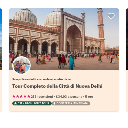
Scegli il tuo local preferito
Scopri New delhi con un host scelto da te
Tour Completo della Città di Nuova Delhi
•
•
253 recensioni
€34.93
a persona
5 ore
CITY HIGHLIGHT TOUR
CONFERMA IMMEDIATA