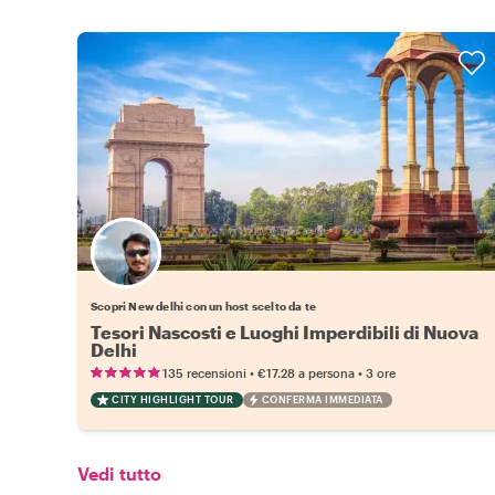
Scegli il tuo local preferito
Scopri New delhi con un host scelto da te
Tesori Nascosti e Luoghi Imperdibili di Nuova
Delhi
•
•
135 recensioni
€17.28
a persona
3 ore
CITY HIGHLIGHT TOUR
CONFERMA IMMEDIATA
Vedi tutto