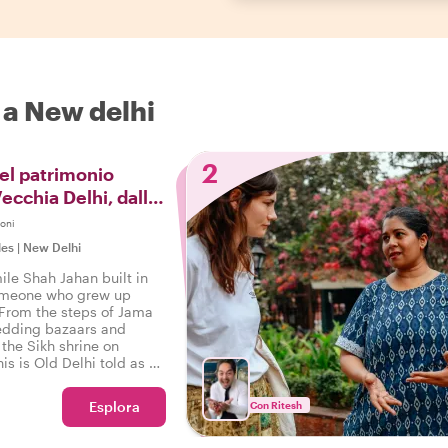
a a New delhi
2
el patrimonio
Vecchia Delhi, dalla
a Chandni Chowk
oni
les
|
New Delhi
ile Shah Jahan built in
omeone who grew up
 From the steps of Jama
edding bazaars and
 the Sikh shrine on
s is Old Delhi told as a
ist.
Esplora
Con Ritesh