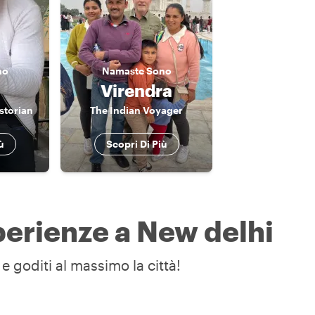
no
Namaste
Sono
Virendra
storian
The Indian Voyager
ù
Scopri Di Più
sperienze a New delhi
e goditi al massimo la città!