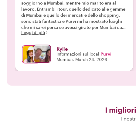
soggiorno a Mumbai, mentre mio marito era al
lavoro. Entrambi i tour, quello dedicato alle gemme
di Mumbai e quello dei mercati e dello shopping,
sono stati fantastici e Purvi mi ha mostrato luoghi
che mi sarei persa se avessi girato per Mumbai da
Leggi di più
sola. Lo consiglio vivamente, soprattutto alle
donne che viaggiano da sole. "
Kylie
Informazioni sul local
Purvi
Mumbai, March 24, 2026
I miglior
I nost