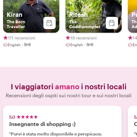
Kiran
Ritesh
P
The Born
The
Th
Traveller
Coddiwompler
Ad
111 recensioni
19 recensioni
14
English・हिन्दी
English・हिन्दी
En
I viaggiatori
amano
i nostri locali
Recensioni degli ospiti sui nostri tour e sui nostri locali
5.0
5
Insegnante di shopping :)
O
"Purvi è stata molto disponibile e perspicace;
"