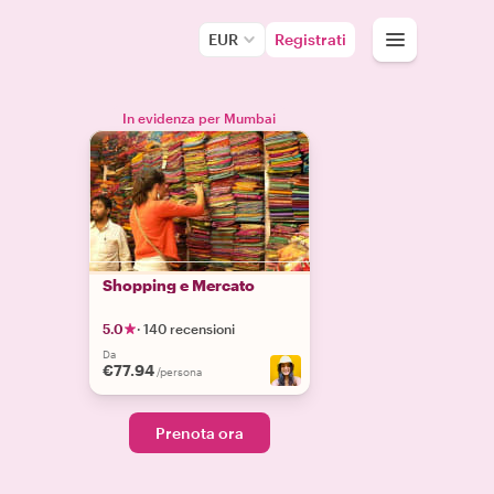
EUR
Registrati
In evidenza per Mumbai
Shopping e Mercato
5.0
·
140 recensioni
Da
€77.94
/persona
Prenota ora