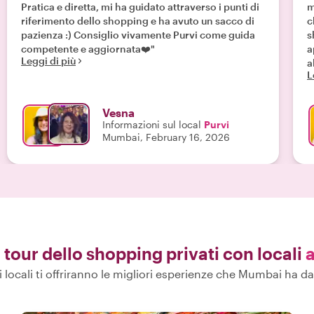
Pratica e diretta, mi ha guidato attraverso i punti di
m
riferimento dello shopping e ha avuto un sacco di
c
pazienza :) Consiglio vivamente Purvi come guida
s
competente e aggiornata❤️"
a
Leggi di più
a
L
a
c
Vesna
Informazioni sul local
Purvi
Mumbai, February 16, 2026
i tour dello shopping privati con locali
ri locali ti offriranno le migliori esperienze che Mumbai ha da 