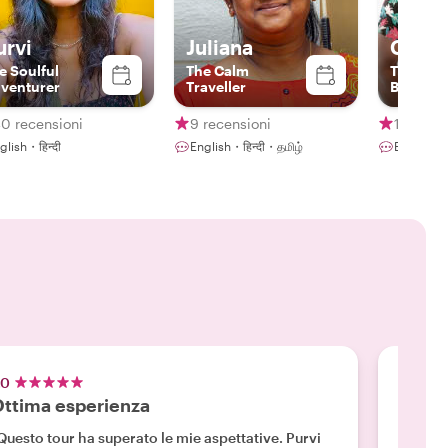
urvi
Juliana
Gaut
e Soulful
The Calm
The Bol
venturer
Traveller
Baadsh
0 recensioni
9 recensioni
123 rece
glish・हिन्दी
English・हिन्दी・தமிழ்
English・हि
.0
5.0
ttima esperienza
Purv
Questo tour ha superato le mie aspettative. Purvi
"Sono s