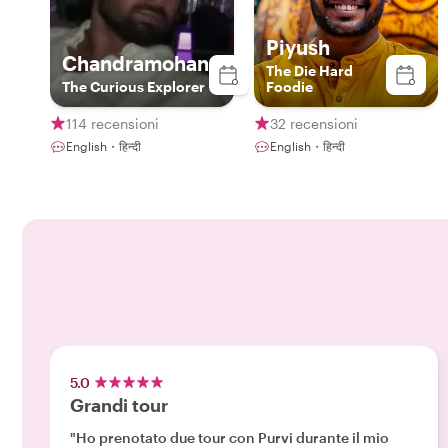
Piyush
Chandramohan
The Die Hard
The Curious Explorer
Foodie
114 recensioni
32 recensioni
English・हिन्दी
English・हिन्दी
5.0
Grandi tour
"Ho prenotato due tour con Purvi durante il mio