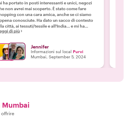
i ha portato in posti interessanti e unici, negozi
tour Ma
he non avrei mai scoperto. È stato come fare
per ass
hopping con una cara amica, anche se ci siamo
desider
ppena conosciute. Ha dato un sacco di contesto
tutti i
lla città, ai tessuti/tessile e all'India... e mi ha
è molto
eggi di più
Leggi d
iutato a scegliere regali di qualità. Altamente
miglior
onsigliato! "
posso c
quanto 
Jennifer
esperi
Informazioni sul local
Purvi
affettu
Mumbai, September 5, 2024
a Mumbai
offrire