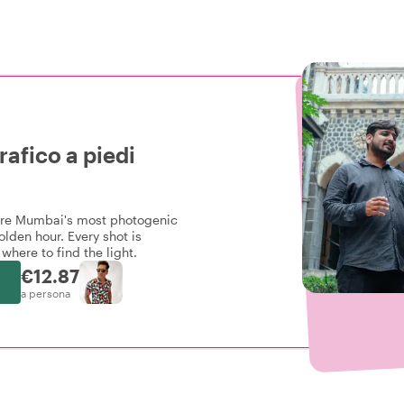
afico a piedi
ture Mumbai's most photogenic
olden hour. Every shot is
here to find the light.
€12.87
a persona