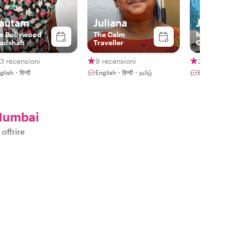
autam
Juliana
Jenny
e Bollywood
The Calm
Mamma J
adshah
Traveller
Cooking
Experie
3 recensioni
9 recensioni
22 rece
glish・हिन्दी
English・हिन्दी・தமிழ்
English
Mumbai
offrire