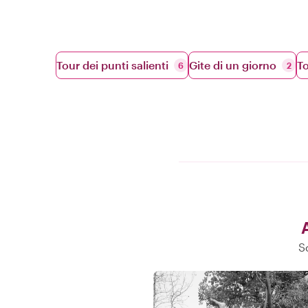
Tour dei punti salienti
Gite di un giorno
To
6
2
S