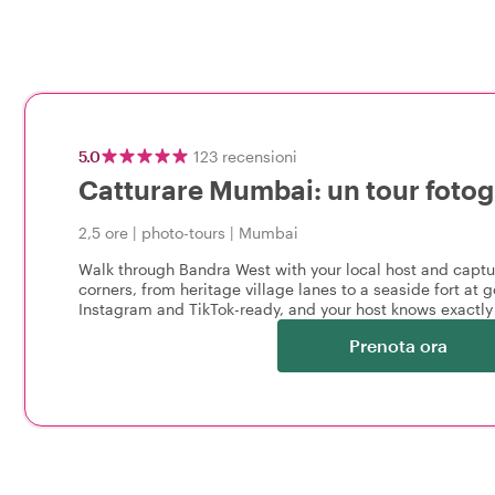
5.0
123
recensioni
Catturare Mumbai: un tour fotogr
2,5 ore
|
photo-tours
|
Mumbai
Walk through Bandra West with your local host and cap
corners, from heritage village lanes to a seaside fort at g
Instagram and TikTok-ready, and your host knows exactly w
Prenota ora