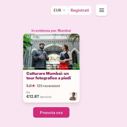
EUR
Registrati
In evidenza per Mumbai
Catturare Mumbai: un
tour fotografico a piedi
5.0
·
123 recensioni
Da
€12.87
/persona
Prenota ora