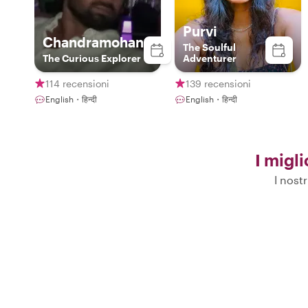
Purvi
Chandramohan
The Soulful
The Curious Explorer
Adventurer
114 recensioni
139 recensioni
English・हिन्दी
English・हिन्दी
I migli
I nost