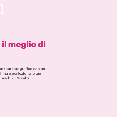
a
il meglio di
un tour fotografico con un
china e perfeziona le tue
oreschi di Mumbai.