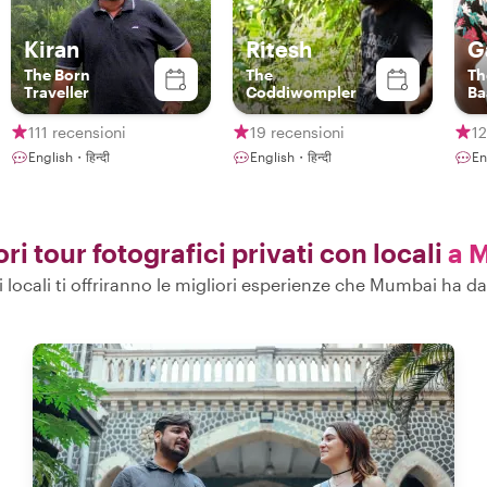
Kiran
Ritesh
G
The Born
The
Th
Traveller
Coddiwompler
Ba
111 recensioni
19 recensioni
12
English・हिन्दी
English・हिन्दी
En
ori tour fotografici privati con locali
a 
ri locali ti offriranno le migliori esperienze che Mumbai ha da 