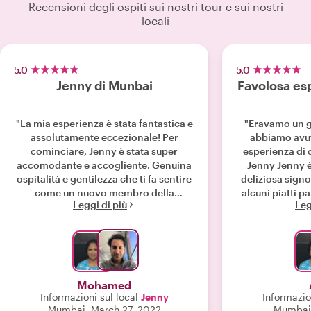
Recensioni degli ospiti sui nostri tour e sui nostri
locali
5.0
5.0
Jenny di Munbai
Favolosa esp
"La mia esperienza è stata fantastica e
"Eravamo un g
assolutamente eccezionale! Per
abbiamo avut
cominciare, Jenny è stata super
esperienza di 
accomodante e accogliente. Genuina
Jenny Jenny è
ospitalità e gentilezza che ti fa sentire
deliziosa sign
come un nuovo membro della
alcuni piatti p
Leggi di più
Leg
famiglia. Mi è piaciuta molto
debitamente obbligato. 
l'esperienza del corso di cucina
famiglia erano 
interattivo con Jenny, è stato molto
loro casa e 
istruttivo ho imparato molto sulla
intuizioni pers
diversa cucina indiana da ogni angolo
culinarie. Abbiamo adorato la nostra
del subcontinente. Mi è piaciuto come
lezione e abbi
Mohamed
Jenny mi ha fatto interagire con lei
delle meravigli
Informazioni sul local
Jenny
Informazion
mentre cucinavo. Insieme a ciò arriva
della cucina
Mumbai, March 27, 2022
Mumbai,