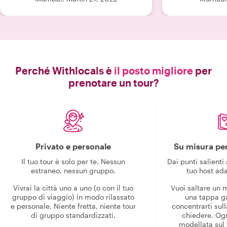
un sacco di narrazione culturale che ti
chiesto di i
fa indulgere ancora di più nella
Parantha, che l
cultura! Ricorderò sempre questa
dimostrato co
super esperienza per tutta la vita, bei
Un'altra abilit
momenti che conserverò per sempre.
casa e tentare
Di cuore, grazie mille Jenny!"
Nel comple
un'esperienza 
Perché Withlocals è
il posto migliore
per
una delizia 
prenotare un tour?
cordiale e acc
stata facile, no
fornito le rice
ci ha dato tutt
per iniziare a c
esperienza culina
Privato e personale
Su misura per
vivamente l'esp
on Curry. L
Il tuo tour è solo per te. Nessun
Dai punti salienti 
preliminare è
estraneo, nessun gruppo.
tuo host ada
anche organizz
per casa. Tut
Vivrai la città uno a uno (o con il tuo
Vuoi saltare un
gruppo di viaggio) in modo rilassato
una tappa g
esperienza fe
e personale. Niente fretta, niente tour
concentrarti sull
di gruppo standardizzati.
chiedere. Og
modellata sul 