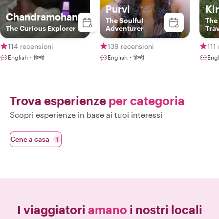
Purvi
Ki
Chandramohan
The Soulful
The
The Curious Explorer
Adventurer
Trav
114 recensioni
139 recensioni
111
English・हिन्दी
English・हिन्दी
Engl
Trova esperienze
per categoria
Scopri esperienze in base ai tuoi interessi
Cene a casa
1
I viaggiatori
amano
i nostri locali