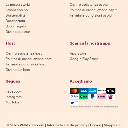
La nostra storia
Centro assistenza ospiti
Lavora con noi
Politica di cancellazione ospiti
Sostenibilità
Termini e condizioni ospiti
Destinazioni
Buoni regalo
Diventa partner
Host
Scarica la nostra app
Centro assistenza host
App Store
Politica di cancellazione host
Google Play Store
Termini e condizioni host
Diventa un host
Seguici
Accettiamo
Mastercard, Visa, Amex, Di
Facebook
Instagram
YouTube
La disponibilità varia in base alla destinazione
©
2026
Withlocals.com
|
Informativa sulla privacy
|
Cookie
|
Mappa del