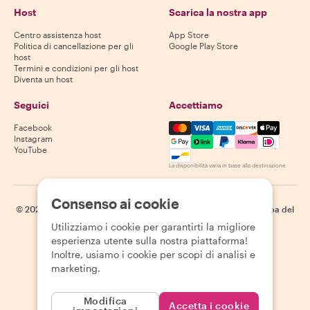
Host
Scarica la nostra app
Centro assistenza host
App Store
Politica di cancellazione per gli
Google Play Store
host
Termini e condizioni per gli host
Diventa un host
Seguici
Accettiamo
Mastercard, Visa, Amex, Di
Facebook
Instagram
YouTube
La disponibilità varia in base alla destinazione
Consenso ai cookie
©
2026
Withlocals.com
|
Informativa sulla privacy
|
Cookie
|
Mappa del
sito
Utilizziamo i cookie per garantirti la migliore
esperienza utente sulla nostra piattaforma!
Inoltre, usiamo i cookie per scopi di analisi e
marketing.
Modifica
Accetta i cookie