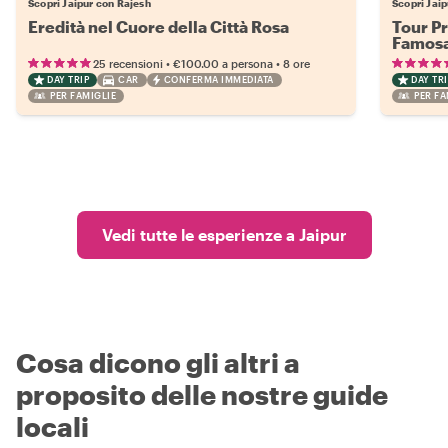
Scopri Jaipur con Rajesh
Scopri Jaip
Eredità nel Cuore della Città Rosa
Tour Pr
Famosa
•
•
25 recensioni
€100.00
a persona
8 ore
DAY TRIP
CAR
CONFERMA IMMEDIATA
DAY TRI
PER FAMIGLIE
PER FA
Vedi tutte le esperienze a Jaipur
Cosa dicono gli altri a
proposito delle nostre guide
locali