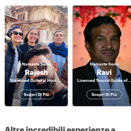
Namaste
Sono
Namaste
Sono
Rajesh
Ravi
“Licensed Cultural Host & Storyteller | Jaipur & India”
Licensed Tourist Guide of Jaipur
Scopri Di Più
Scopri Di Più
Altre incredibili esperienze a