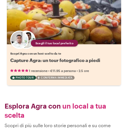
Scegli il tuo local preferito
Scopri Agra con un host scelto da te
Capture Agra: un tour fotografico a piedi
•
•
1 recensione
€11.95
a persona
2.5 ore
PHOTO TOUR
CONFERMA IMMEDIATA
Esplora Agra con
un local a tua
scelta
Scopri di più sulle loro storie personali e su come