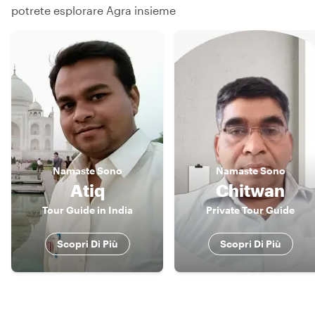
potrete esplorare Agra insieme
Namaste
Sono
Namaste
Sono
Atiq
Chitwan
Tour Guide in India
Private Tour Guide
Scopri Di Più
Scopri Di Più