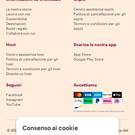
La nostra storia
Centro assistenza ospiti
Lavora con noi
Politica di cancellazione per gli
Sostenibilità
ospiti
Destinazioni
Termini e condizioni per gli
Buoni regalo
ospiti
Collabora con noi
Host
Scarica la nostra app
Centro assistenza host
App Store
Politica di cancellazione per gli
Google Play Store
host
Termini e condizioni per gli host
Diventa un host
Seguici
Accettiamo
Mastercard, Visa, Amex, Di
Facebook
Instagram
YouTube
La disponibilità varia in base alla destinazione
Consenso ai cookie
©
2026
Withlocals.com
|
Informativa sulla privacy
|
Cookie
|
Mappa del