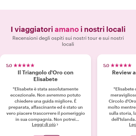
I viaggiatori
amano
i nostri locali
Recensioni degli ospiti sui nostri tour e sui nostri
locali
5.0
5.0
Il Triangolo d'Oro con
Review a
Elisabete
"Elisabete è stata assolutamente
"Elisabete 
eccezionale. Non avremmo potuto
meraviglioso
chiedere una guida migliore. È
Circolo d'Or
preparata, affascinante ed è stato un
molto mentre 
vero piacere trascorrere il pomeriggio
sulla storia, 
in sua compagnia. Non potrei
dell'Islanda
Leggi di più
Leg
raccomandarla più caldamente."
brillante ed 
giornata an