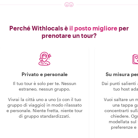
Perché Withlocals è
il posto migliore
per
prenotare un tour?
Privato e personale
Su misura per
Il tuo tour è solo per te. Nessun
Dai punti salienti 
estraneo, nessun gruppo.
tuo host ada
Vivrai la città uno a uno (o con il tuo
Vuoi saltare un
gruppo di viaggio) in modo rilassato
una tappa g
e personale. Niente fretta, niente tour
concentrarti sull
di gruppo standardizzati.
chiedere. Og
modellata sul 
preferenze e i