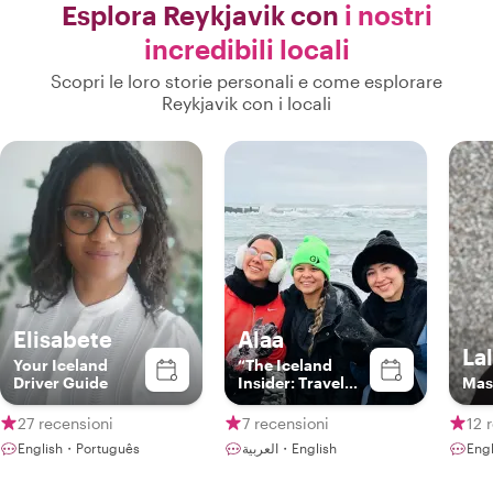
Esplora Reykjavik con
i nostri
incredibili locali
Scopri le loro storie personali e come esplorare
Reykjavik con i locali
Elisabete
Alaa
Lal
Your Iceland
“The Iceland
Driver Guide
Insider: Travel
Mast
Beyond
Ordinary"
27 recensioni
7 recensioni
12 
English・Português
العربية・English
Engl