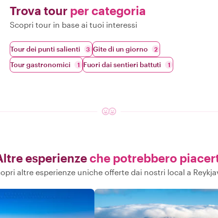
Trova tour
per categoria
Scopri tour in base ai tuoi interessi
Tour dei punti salienti
Gite di un giorno
3
2
Tour gastronomici
Fuori dai sentieri battuti
1
1
Altre esperienze
che potrebbero piacert
opri altre esperienze uniche offerte dai nostri local a Reykja