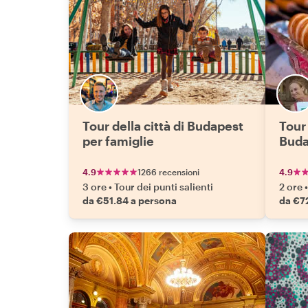
Tour della città di Budapest
Tour 
per famiglie
Buda
4.9
1266 recensioni
4.9
3 ore
•
Tour dei punti salienti
2 ore
•
da €51.84 a persona
da €7