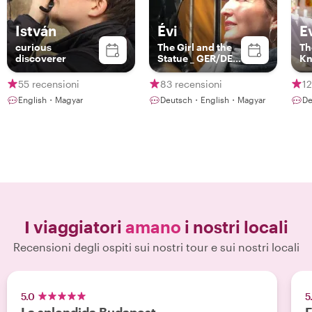
István
Évi
E
curious
The Girl and the
Th
discoverer
Statue _ GER/DE
Kn
Tours!, Licensed
German-
55 recensioni
83 recensioni
12
speaking Tour
English・Magyar
Deutsch・English・Magyar
De
Guide
I viaggiatori
amano
i nostri locali
Recensioni degli ospiti sui nostri tour e sui nostri locali
5.0
5