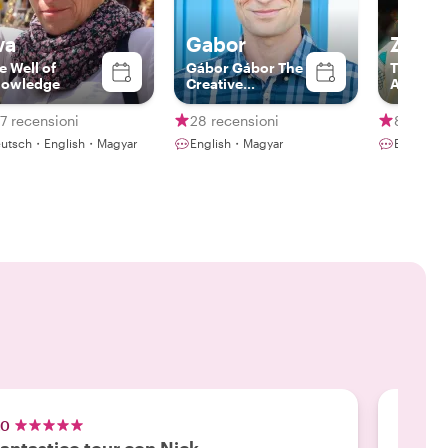
va
Gabor
Zsofia
e Well of
Gábor Gábor The
The Craf
owledge
Creative
Academ
Photographer-
Guide
7 recensioni
28 recensioni
85 rece
utsch・English・Magyar
English・Magyar
English・
.0
5.0