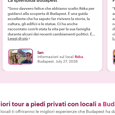
La splendida Budapest
F
"Sono davvero felice che abbiamo scelto Réka per
"
guidarci alla scoperta di Budapest. È una guida
a
eccellente che ha saputo far rivivere la storia, la
a
cultura, gli edifici e le statue. Ci ha anche
c
raccontato com'è stata la vita per la sua famiglia
d
durante alcuni dei recenti cambiamenti politici. È
che
Leggi di più
L
stato un tour fantastico e consiglio vivamente
o
Réka."
Ian
Informazioni sul local
Réka
Budapest, July 27, 2026
liori tour a piedi privati con locali
a Bud
i locali ti offriranno le migliori esperienze che Budapest ha da