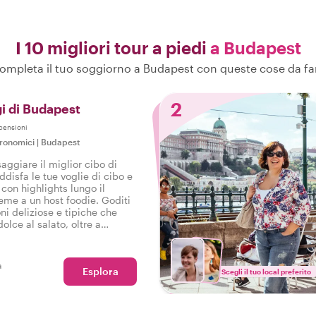
I 10 migliori tour a piedi
a Budapest
ompleta il tuo soggiorno a Budapest con queste cose da fa
2
gi di Budapest
censioni
tronomici
|
Budapest
aggiare il miglior cibo di
disfa le tue voglie di cibo e
 con highlights lungo il
ieme a un host foodie. Goditi
ni deliziose e tipiche che
olce al salato, oltre a
 gustoso tour gastronomico a
a
Esplora
Scegli il tuo local preferito