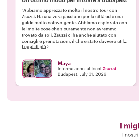
Un ottimo modo per iniziare a Budapest
"Abbiamo apprezzato molto il nostro tour con
Zsuzsi. Ha una vera passione per la città ed è una
guida molto coinvolgente. Abbiamo esplorato con
lei molte cose che sicuramente non avremmo
trovato da soli. Zsuzsi ci ha anche aiutato con
consigli e prenotazioni, il che è stato davvero utile.
Leggi di più
Grazie per questa fantastica prima giornata a
Budapest!"
Maya
Informazioni sul local
Zsuzsi
Budapest, July 31, 2026
I mig
I nostr