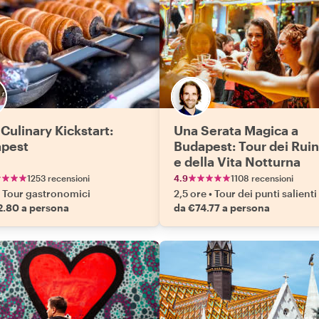
Culinary Kickstart:
Una Serata Magica a
pest
Budapest: Tour dei Ruin
e della Vita Notturna
1253 recensioni
4.9
1108 recensioni
Tour gastronomici
2,5 ore
•
Tour dei punti salienti
2.80 a persona
da €74.77 a persona