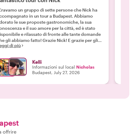
antastico tour con Nick
Alla 
Eravamo un gruppo di sette persone che Nick ha
"Abbiam
ccompagnato in un tour a Budapest. Abbiamo
con la 
dorato le sue proposte gastronomiche, la sua
informa
onoscenza e il suo amore per la città, ed è stato
durante
isponibile e rilassato di fronte alle tante domande
momento
 gli abbiamo fatto! Grazie Nick! E grazie per gli
rendere
eggi di più
Leggi d
ttimi consigli sui posti dove mangiare!!"
Kelli
Informazioni sul local
Nicholas
Budapest, July 27, 2026
apest
 offrire