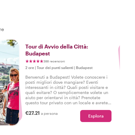
re
3
Tour di Avvio della Città:
Budapest
388 recensioni
2 ore
|
Tour dei punti salienti
|
Budapest
Benvenuti a Budapest! Volete conoscere i
posti migliori dove mangiare? Eventi
interessanti in città? Quali posti visitare e
quali evitare? O semplicemente volete un
aiuto per orientarvi in città? Prenotate
questo tour privato con un locale e avrete
la perfetta introduzione a Budapest per
€27.21
iniziare il vostro viaggio in città con il
a persona
Esplora
piede giusto.