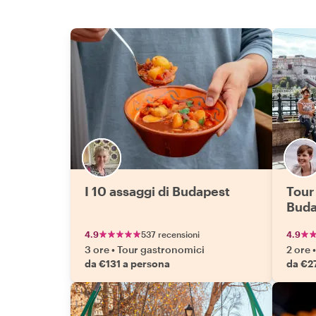
I 10 assaggi di Budapest
Tour 
Buda
4.9
537 recensioni
4.9
3 ore
•
Tour gastronomici
2 ore
•
da €131 a persona
da €27