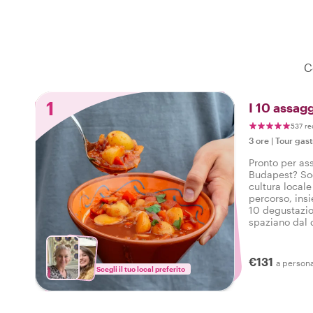
C
1
I 10 assag
537 re
3 ore
|
Tour gas
Pronto per ass
Budapest? Sod
cultura locale
percorso, ins
10 degustazio
spaziano dal d
bevande in un
Budapest.
€131
a person
Scegli il tuo local preferito