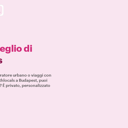
meglio di
s
loratore urbano o viaggi con
Withlocals a Budapest, puoi
? È privato, personalizzato