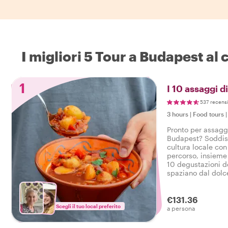
I migliori 5 Tour a Budapest al 
1
I 10 assaggi 
537 recens
3 hours
|
Food tours
Pronto per assaggi
Budapest? Soddisfa
cultura locale con
percorso, insieme 
10 degustazioni de
spaziano dal dolce
bevande in un gus
Budapest.
€131.36
Scegli il tuo local preferito
a persona