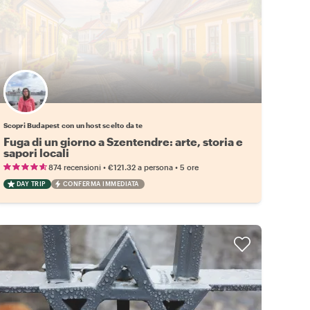
Scegli il tuo local preferito
Scopri Budapest con un host scelto da te
Fuga di un giorno a Szentendre: arte, storia e
sapori locali
•
•
874 recensioni
€121.32
a persona
5 ore
DAY TRIP
CONFERMA IMMEDIATA