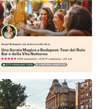
Scegli il tuo local preferito
Scopri Budapest con un host scelto da te
Una Serata Magica a Budapest: Tour dei Ruin
Bar e della Vita Notturna
•
•
1108 recensioni
€74.77
a persona
2.5 ore
CITY HIGHLIGHT TOUR
CONFERMA IMMEDIATA