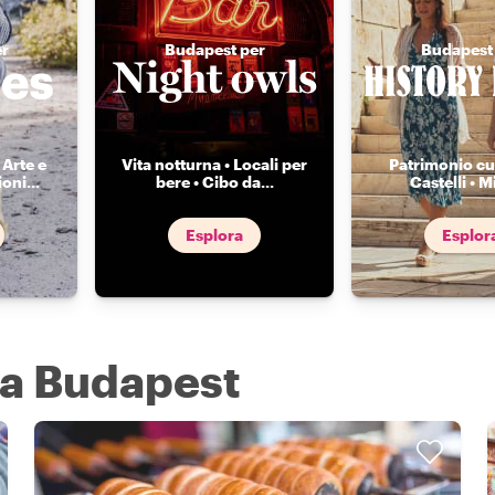
r
Budapest per
Budapest
 Arte e
Vita notturna • Locali per
Patrimonio cul
ioni
...
bere • Cibo da
...
Castelli • Mi
Esplora
Esplor
 a Budapest