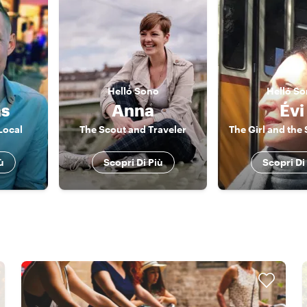
Helló
Sono
Helló
So
as
Anna
Évi
Local
The Scout and Traveler
ù
Scopri Di Più
Scopri Di