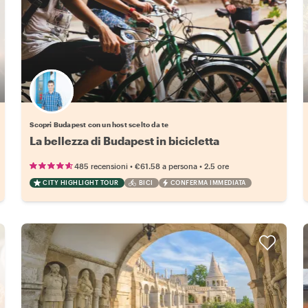
Scegli il tuo local preferito
Scopri Budapest con un host scelto da te
La bellezza di Budapest in bicicletta
•
•
485 recensioni
€61.58
a persona
2.5 ore
CITY HIGHLIGHT TOUR
BICI
CONFERMA IMMEDIATA