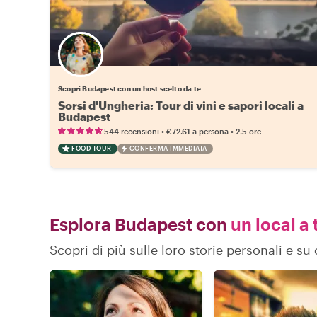
Scegli il tuo local preferito
Scopri Budapest con un host scelto da te
Sorsi d'Ungheria: Tour di vini e sapori locali a
Budapest
•
•
544 recensioni
€72.61
a persona
2.5 ore
FOOD TOUR
CONFERMA IMMEDIATA
Esplora Budapest con
un local a 
Scopri di più sulle loro storie personali e 