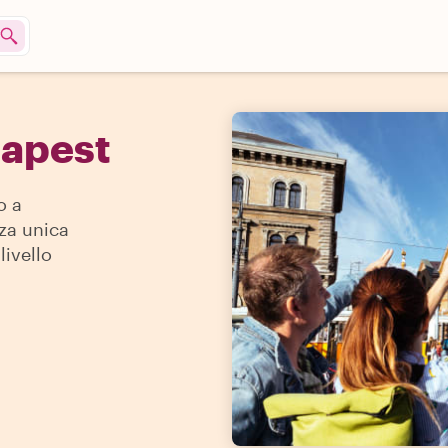
dapest
o a
za unica
livello