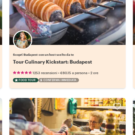
Scegli il tuo local preferito
Scopri Budapest con un host scelto da te
Tour Culinary Kickstart: Budapest
•
•
1253 recensioni
€80.15
a persona
2 ore
FOOD TOUR
CONFERMA IMMEDIATA