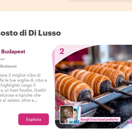
costo di Di Lusso
2
di Budapest
ioni
|
Budapest
are il miglior cibo di
 le tue voglie di cibo e
 highlights lungo il
a un host foodie. Goditi
liziose e tipiche che
 al salato, oltre a
toso tour gastronomico a
Esplora
Scegli il tuo local preferito