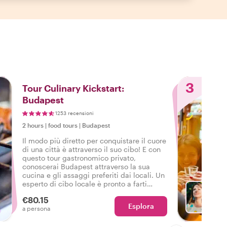
3
Tour Culinary Kickstart:
Budapest
1253 recensioni
2 hours
|
food tours
|
Budapest
Il modo più diretto per conquistare il cuore
di una città è attraverso il suo cibo! E con
questo tour gastronomico privato,
conoscerai Budapest attraverso la sua
cucina e gli assaggi preferiti dai locali. Un
esperto di cibo locale è pronto a farti
assaporare la vera Budapest,
€80.15
soddisfacendo le tue voglie di cibo locale
Esplora
Sc
a persona
e di attrazioni della città.