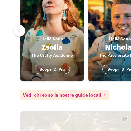
Helló
Sono
Helló
Sono
Zsofia
Nichol
The Crafty Academic
The Passionate 
Scopri Di Più
Scopri Di Pi
Vedi chi sono le nostre guide locali