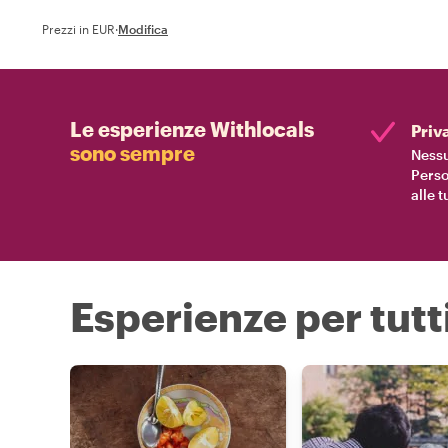
Prezzi in EUR
·
Modifica
Le esperienze Withlocals
Priv
sono sempre
Nessu
Perso
alle 
Esperienze per tutti