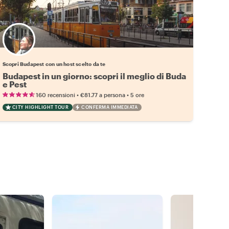
Scegli il tuo local preferito
Scopri Budapest con un host scelto da te
Budapest in un giorno: scopri il meglio di Buda
e Pest
•
•
160 recensioni
€81.77
a persona
5 ore
CITY HIGHLIGHT TOUR
CONFERMA IMMEDIATA