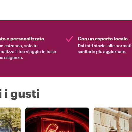
ato e personalizzato
Con un esperto locale
n estraneo, solo tu.
Dai fatti storici alle normat
nalizza il tuo viaggio in base
sanitarie più aggiornate.
tue esigenze.
 i gusti