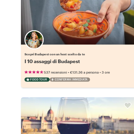
Scegli il tuo local preferito
Scopri Budapest con un host scelto da te
I 10 assaggi di Budapest
•
•
537 recensioni
€131.36
a persona
3 ore
FOOD TOUR
CONFERMA IMMEDIATA