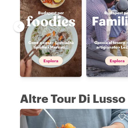
Budapest per
Budapest pe
Cene a casa • Specialità
Caccia al tesoro •
tipiche • Mercati
...
artigianato • Lez
Esplora
Esplora
Altre Tour Di Lusso