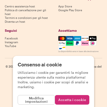
Centro assistenza host
App Store
Politica di cancellazione per gli
Google Play Store
host
Termini e condizioni per gli host
Diventa un host
Seguici
Accettiamo
Mastercard, Visa, Amex, Di
Facebook
Instagram
YouTube
La disponibilità varia in base alla destinazione
Consenso ai cookie
©
2026
Withlocals.com
|
Informativa sulla privacy
|
Cookie
|
Mappa del
sito
Utilizziamo i cookie per garantirti la migliore
esperienza utente sulla nostra piattaforma!
Inoltre, usiamo i cookie per scopi di analisi e
marketing.
Modifica
Accetta i cookie
impostazioni