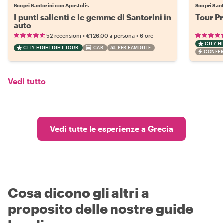
Scopri Santorini con Apostolis
Scopri Sant
I punti salienti e le gemme di Santorini in
Tour Pr
auto
•
•
52 recensioni
€126.00
a persona
6 ore
CITY H
CITY HIGHLIGHT TOUR
CAR
PER FAMIGLIE
CONFER
Vedi tutto
Vedi tutte le esperienze a Grecia
Cosa dicono gli altri a
proposito delle nostre guide