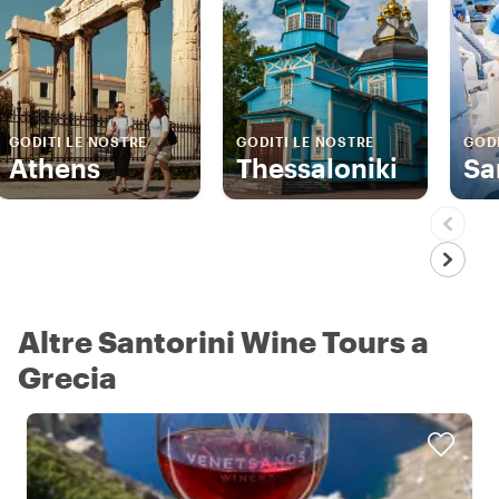
GODITI LE NOSTRE
GODITI LE NOSTRE
GODI
Athens
Thessaloniki
Sa
Altre Santorini Wine Tours a
Grecia