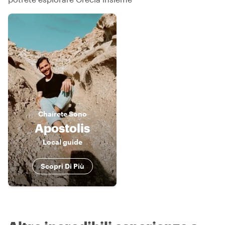
Chaírete
Sono
Apostolis
Local guide
Scopri Di Più