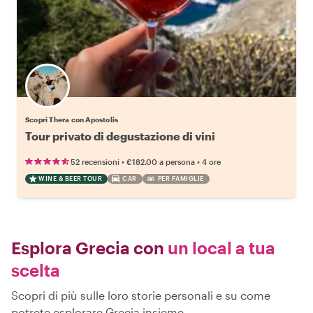
Scopri Thera con Apostolis
Tour privato di degustazione di vini
•
•
52 recensioni
€182.00
a persona
4 ore
WINE & BEER TOUR
CAR
PER FAMIGLIE
Esplora Grecia con
un local a tua
scelta
Scopri di più sulle loro storie personali e su come
potrete esplorare Grecia insieme