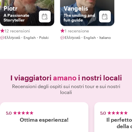
Piotr
Vangelis
A Passionate
The smiling and
Storyteller
fun guide
12 recensioni
1 recensione
Ελληνικά・English・Polski
Ελληνικά・English・Italiano
I viaggiatori
amano
i nostri locali
Recensioni degli ospiti sui nostri tour e sui nostri
locali
5.0
5.0
Ottima esperienza!
Il perfetto
della 