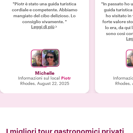
"Piotr è stato una guida turistica
"In passato ho ut
cordiale e competente. Abbiamo
guida turistic
mangiato del cibo delizioso. Lo
ho visitato in
consiglio vivamente. "
forte valore st
Leggi di più
lo era, da qui l
sono così con
Leg
anche questa vo
io e mio figlio
avrebbe richies
non fraintend
anticipo. Ma
narrazione e i 
Michelle
questa è la 
Informazioni sul local
Piotr
Informazio
conoscenza di P
Rhodes, August 22, 2025
Rhodes, 
Ci ha portato fu
e ci ha chies
durante la col
colto al volo 
strati della st
sono stati rasch
credereste?
l'antico castel
I migliori tour gastronomici privati