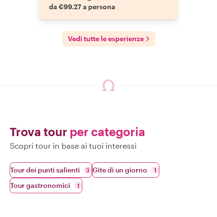
da €99.27 a persona
visitare, indovi
bello, ma concl
abbiamo fatto 
una giornata 
Vedi tutte le esperienze
verrà 
Trova tour
per categoria
Scopri tour in base ai tuoi interessi
Tour dei punti salienti
Gite di un giorno
3
1
Tour gastronomici
1