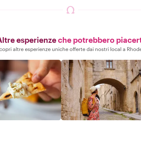
Altre esperienze
che potrebbero piacert
copri altre esperienze uniche offerte dai nostri local a Rhod