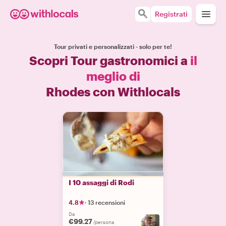
Registrati
Tour privati e personalizzati - solo per te!
Scopri Tour gastronomici a
il
meglio di
Rhodes con Withlocals
I 10 assaggi di Rodi
4.8
·
13 recensioni
Da
€99.27
/persona