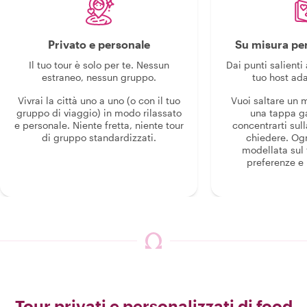
Privato e personale
Su misura per
Il tuo tour è solo per te. Nessun
Dai punti salienti 
estraneo, nessun gruppo.
tuo host ada
Vivrai la città uno a uno (o con il tuo
Vuoi saltare un
gruppo di viaggio) in modo rilassato
una tappa g
e personale. Niente fretta, niente tour
concentrarti sull
di gruppo standardizzati.
chiedere. Og
modellata sul 
preferenze e i
Tour privati e personalizzati di food