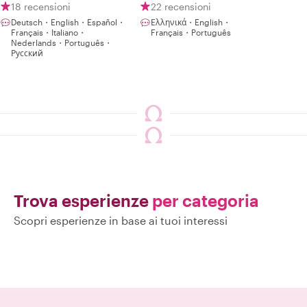
18 recensioni
22 recensioni
Deutsch・English・Español・
Ελληνικά・English・
Français・Italiano・
Français・Português
Nederlands・Português・
Русский
Trova esperienze
per categoria
Scopri esperienze in base ai tuoi interessi