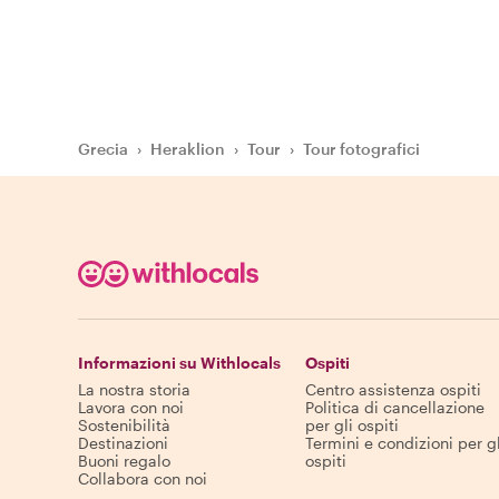
Grecia
›
Heraklion
›
Tour
›
Tour fotografici
Informazioni su Withlocals
Ospiti
La nostra storia
Centro assistenza ospiti
Lavora con noi
Politica di cancellazione
Sostenibilità
per gli ospiti
Destinazioni
Termini e condizioni per gl
Buoni regalo
ospiti
Collabora con noi