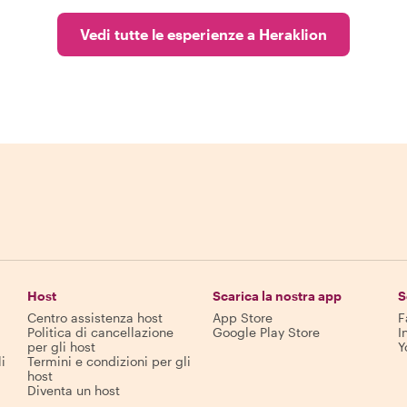
Vedi tutte le esperienze a Heraklion
Host
Scarica la nostra app
S
Centro assistenza host
App Store
F
Politica di cancellazione
Google Play Store
I
per gli host
Y
i
Termini e condizioni per gli
host
Diventa un host