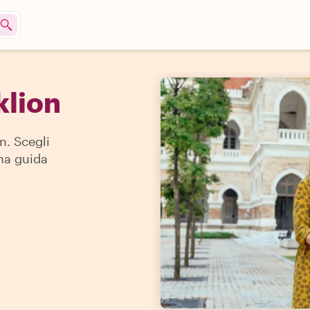
klion
n. Scegli
una guida