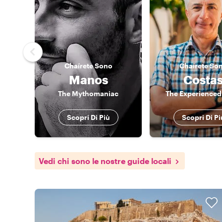
Chaírete
Sono
Chaírete
So
Manos
Costa
The Mythomaniac
The Experienced
Scopri Di Più
Scopri Di Pi
Vedi chi sono le nostre guide locali