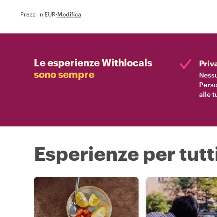
Prezzi in EUR
·
Modifica
Le esperienze Withlocals
Priv
sono sempre
Nessu
Perso
alle 
Esperienze per tutti