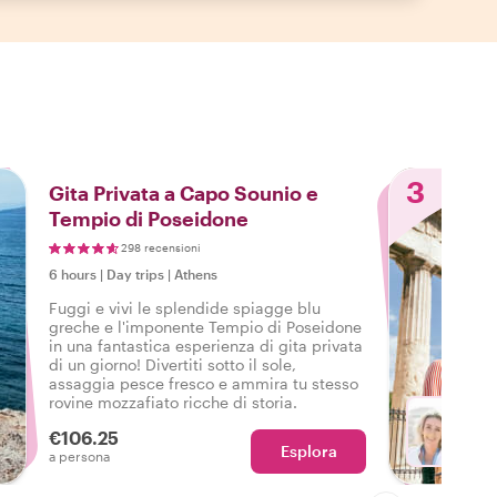
3
Gita Privata a Capo Sounio e
Tempio di Poseidone
298 recensioni
6 hours
|
Day trips
|
Athens
Fuggi e vivi le splendide spiagge blu
greche e l'imponente Tempio di Poseidone
in una fantastica esperienza di gita privata
di un giorno! Divertiti sotto il sole,
assaggia pesce fresco e ammira tu stesso
rovine mozzafiato ricche di storia.
€106.25
Esplora
Sc
a persona