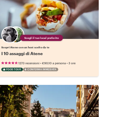
Scegli il tuo local preferito
Scopri Atene con un host scelto da te
I 10 assaggi di Atene
•
•
1273 recensioni
€90.10
a persona
3 ore
FOOD TOUR
CONFERMA IMMEDIATA