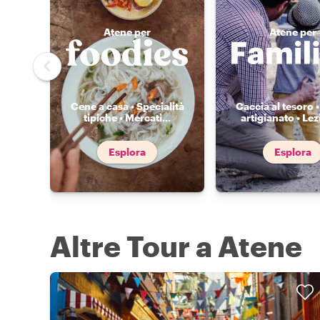
Atene per
Atene per
Cene a casa • Specialità
Caccia al tesoro •
tipiche • Mercati
...
artigianato • Lez
Esplora
Esplora
Altre Tour a Atene