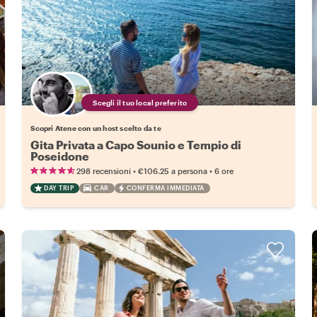
Scegli il tuo local preferito
Scopri Atene con un host scelto da te
Gita Privata a Capo Sounio e Tempio di
Poseidone
•
•
298 recensioni
€106.25
a persona
6 ore
DAY TRIP
CAR
CONFERMA IMMEDIATA