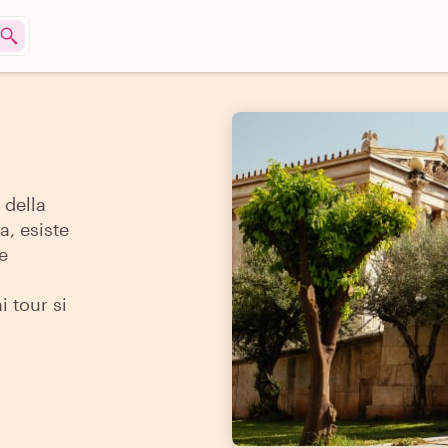
 della
a, esiste
e
i tour si