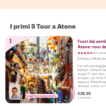
I primi 5 Tour a Atene
1
Fuori dai senti
Atene: tour d
602 recens
2.5 hours
|
Off the be
Fai una passeggiat
battuti, lontano dal
scopri il vero lato
privato, vai oltre 
esplora l'Akadimia
diversa, come un l
tuo fianco!
€28.39
Scegli il tuo local preferito
a persona