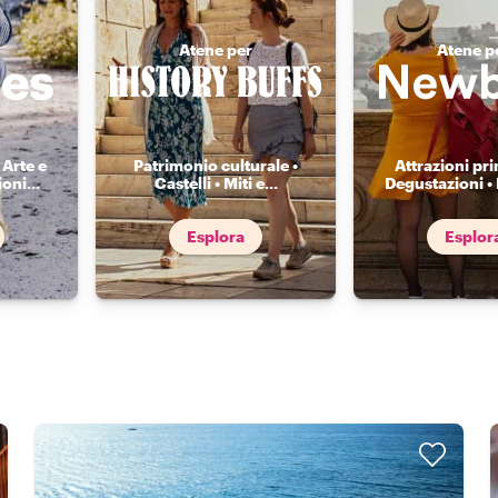
Atene per
Atene p
 Arte e
Patrimonio culturale •
Attrazioni prin
ioni
...
Castelli • Miti e
...
Degustazioni •
Esplora
Esplor