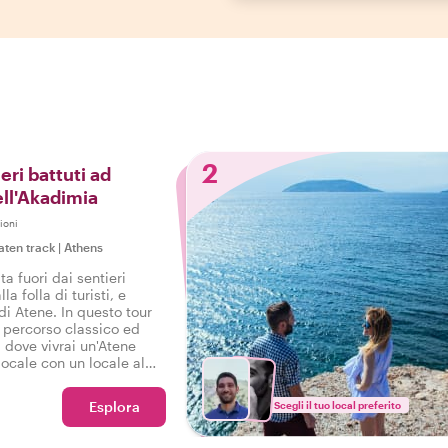
2
eri battuti ad
ell'Akadimia
ioni
aten track
|
Athens
a fuori dai sentieri
la folla di turisti, e
 di Atene. In questo tour
il percorso classico ed
 dove vivrai un'Atene
ocale con un locale al
Esplora
Scegli il tuo local preferito