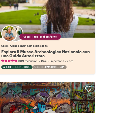
Scegli il tuo local preferito
Scopri Atene con un host scelto da te
Esplora il Museo Archeologico Nazionale con
una Guida Autorizzata
•
•
1019 recensioni
€47.80
a persona
2 ore
SKIP THE LINE TOUR
CONFERMA IMMEDIATA