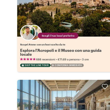
Scegli il tuo local preferito
Scopri Atene con un host scelto da te
Esplora l'Acropoli e il Museo con una guida
locale
•
•
688 recensioni
€71.69
a persona
3 ore
SKIP THE LINE TOUR
CONFERMA IMMEDIATA