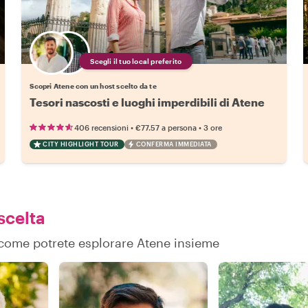
Scegli il tuo local preferito
Scopri Atene con un host scelto da te
Tesori nascosti e luoghi imperdibili di Atene
•
•
406 recensioni
€77.57
a persona
3 ore
CITY HIGHLIGHT TOUR
CONFERMA IMMEDIATA
scelta
u come potrete esplorare Atene insieme