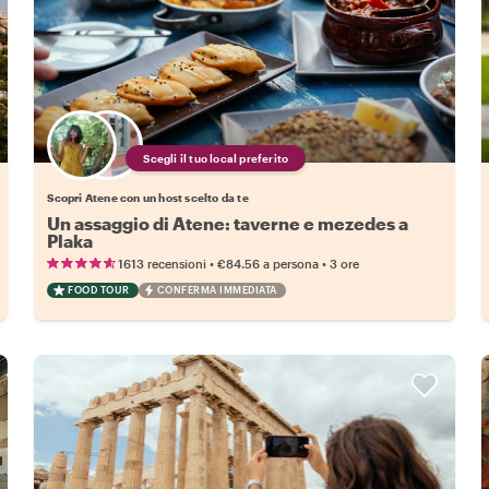
Scegli il tuo local preferito
Scopri Atene con un host scelto da te
Un assaggio di Atene: taverne e mezedes a
Plaka
•
•
1613 recensioni
€84.56
a persona
3 ore
FOOD TOUR
CONFERMA IMMEDIATA