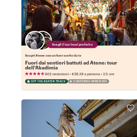
Scegli il tuo local preferito
Scopri Atene con un host scelto da te
Fuori dai sentieri battuti ad Atene: tour
dell'Akadimia
•
•
602 recensioni
€28.39
a persona
2.5 ore
OFF THE BEATEN TRACK
CONFERMA IMMEDIATA