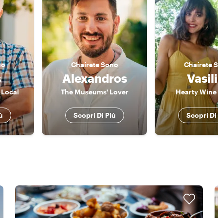
no
Chaírete
Sono
Chaírete
S
s
Alexandros
Vasili
 Local
The Museums' Lover
Hearty Wine 
ù
Scopri Di Più
Scopri Di