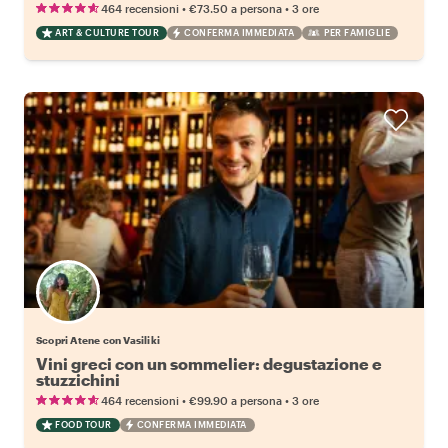
•
•
464 recensioni
€73.50
a persona
3 ore
ART & CULTURE TOUR
CONFERMA IMMEDIATA
PER FAMIGLIE
Scopri Atene con Vasiliki
Vini greci con un sommelier: degustazione e
stuzzichini
•
•
464 recensioni
€99.90
a persona
3 ore
FOOD TOUR
CONFERMA IMMEDIATA