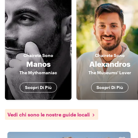
Chaírete
Sono
Chaírete
Sono
Manos
Alexandros
The Mythomaniac
The Museums' Lover
Scopri Di Più
Scopri Di Più
Vedi chi sono le nostre guide locali