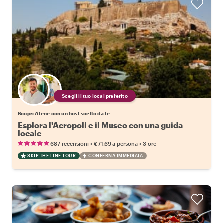
Scegli il tuo local preferito
Scopri Atene con un host scelto da te
Esplora l'Acropoli e il Museo con una guida
locale
•
•
687 recensioni
€71.69
a persona
3 ore
SKIP THE LINE TOUR
CONFERMA IMMEDIATA