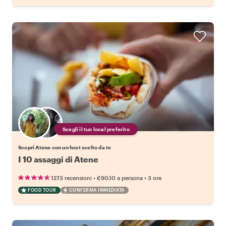
Scegli il tuo local preferito
Scopri Atene con un host scelto da te
I 10 assaggi di Atene
•
•
1273 recensioni
€90.10
a persona
3 ore
FOOD TOUR
CONFERMA IMMEDIATA