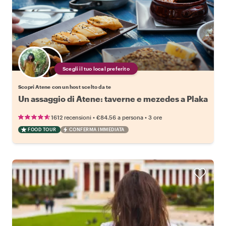
Scegli il tuo local preferito
Scopri Atene con un host scelto da te
Un assaggio di Atene: taverne e mezedes a Plaka
•
•
1612 recensioni
€84.56
a persona
3 ore
FOOD TOUR
CONFERMA IMMEDIATA