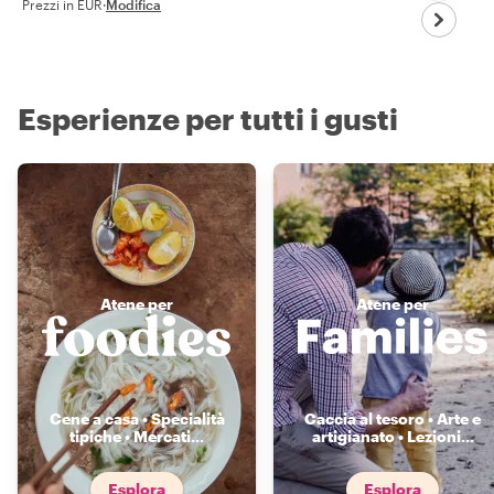
Prezzi in EUR
·
Modifica
Esperienze per tutti i gusti
Atene per
Atene per
Cene a casa • Specialità
Caccia al tesoro • Arte e
tipiche • Mercati
...
artigianato • Lezioni
...
Esplora
Esplora