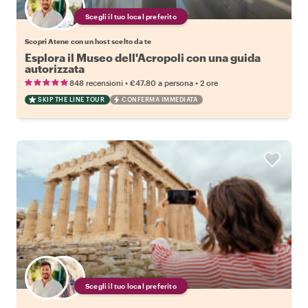
Scegli il tuo local preferito
Scopri Atene con un host scelto da te
Esplora il Museo dell'Acropoli con una guida
autorizzata
•
•
848 recensioni
€47.80
a persona
2 ore
SKIP THE LINE TOUR
CONFERMA IMMEDIATA
Scegli il tuo local preferito