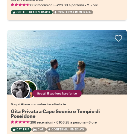
•
•
602 recensioni
€28.39
a persona
2.5 ore
OFF THE BEATEN TRACK
CONFERMA IMMEDIATA
Scegli il tuo local preferito
Scopri Atene con un host scelto da te
Gita Privata a Capo Sounio e Tempio di
Poseidone
•
•
298 recensioni
€106.25
a persona
6 ore
DAY TRIP
CAR
CONFERMA IMMEDIATA