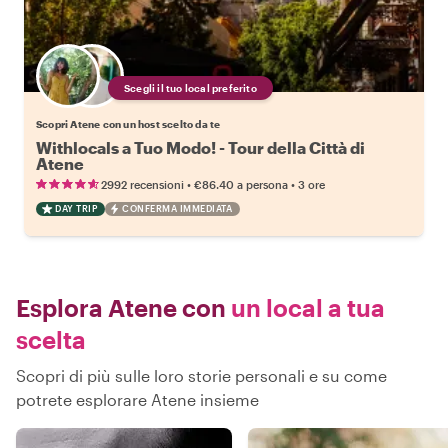
Scegli il tuo local preferito
Scopri Atene con un host scelto da te
Withlocals a Tuo Modo! - Tour della Città di
Atene
•
•
2992 recensioni
€86.40
a persona
3 ore
DAY TRIP
CONFERMA IMMEDIATA
Esplora Atene con
un local a tua
scelta
Scopri di più sulle loro storie personali e su come
potrete esplorare Atene insieme