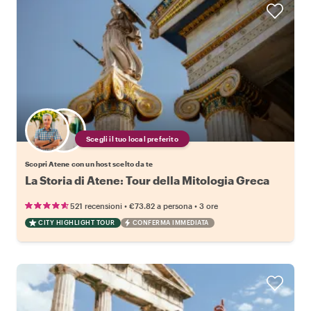
Scegli il tuo local preferito
Scopri Atene con un host scelto da te
La Storia di Atene: Tour della Mitologia Greca
•
•
521 recensioni
€73.82
a persona
3 ore
CITY HIGHLIGHT TOUR
CONFERMA IMMEDIATA