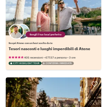
Scegli il tuo local preferito
Scopri Atene con un host scelto da te
Tesori nascosti e luoghi imperdibili di Atene
•
•
405 recensioni
€77.57
a persona
3 ore
CITY HIGHLIGHT TOUR
CONFERMA IMMEDIATA