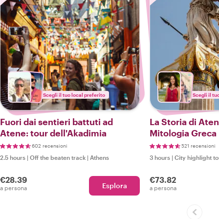
Scegli il tuo local preferito
Scegli il tu
Fuori dai sentieri battuti ad
La Storia di Aten
Atene: tour dell'Akadimia
Mitologia Greca
602 recensioni
521 recensioni
2.5 hours
|
Off the beaten track
|
Athens
3 hours
|
City highlight t
€28.39
€73.82
Esplora
a persona
a persona