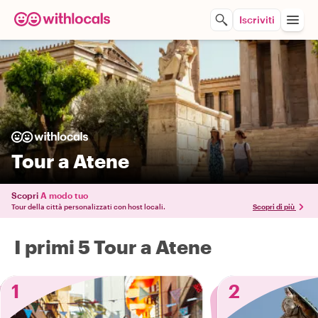
Iscriviti
Tour a Atene
Scopri
A modo tuo
Tour della città personalizzati con host locali.
Scopri di più
I primi 5 Tour a Atene
1
2