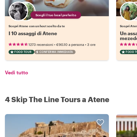
Scegli il tuo local preferito
Scopri Atene con un host scelto da te
Scopri Aten
I 10 assaggi di Atene
Un assa
mezede
•
•
1273 recensioni
€90.10
a persona
3 ore
FOOD TOUR
CONFERMA IMMEDIATA
FOOD 
Vedi tutto
4 Skip The Line Tours a Atene