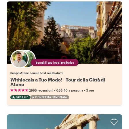
Scegli il tuo local preferito
Scopri Atene con un host scelto da te
Withlocals a Tuo Modo! - Tour della Città di
Atene
•
•
2995 recensioni
€86.40
a persona
3 ore
DAY TRIP
CONFERMA IMMEDIATA