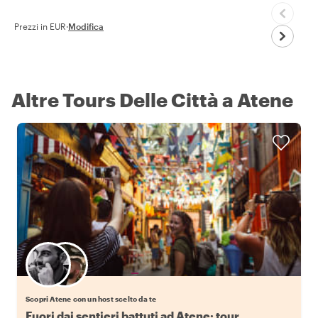
Prezzi in EUR
·
Modifica
Altre Tours Delle Città a Atene
Scegli il tuo local preferito
Scopri Atene con un host scelto da te
Fuori dai sentieri battuti ad Atene: tour