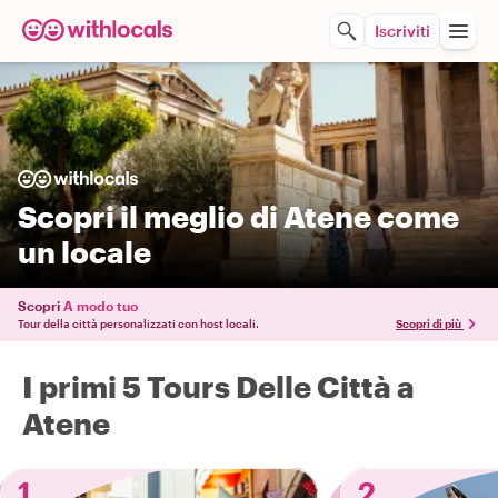
Iscriviti
Scopri il meglio di Atene come
un locale
Scopri
A modo tuo
Tour della città personalizzati con host locali.
Scopri di più
I primi 5 Tours Delle Città a
Atene
1
2