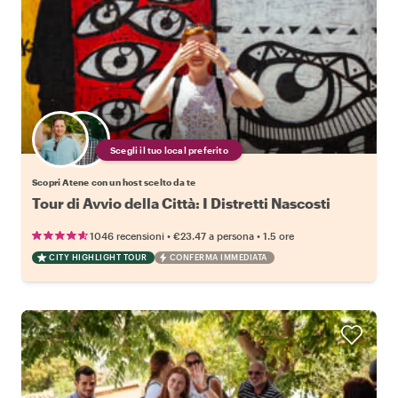
Scegli il tuo local preferito
Scopri Atene con un host scelto da te
Tour di Avvio della Città: I Distretti Nascosti
•
•
1046 recensioni
€23.47
a persona
1.5 ore
CITY HIGHLIGHT TOUR
CONFERMA IMMEDIATA