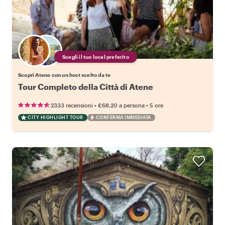
Scegli il tuo local preferito
Scopri Atene con un host scelto da te
Tour Completo della Città di Atene
•
•
2333 recensioni
€68.20
a persona
5 ore
CITY HIGHLIGHT TOUR
CONFERMA IMMEDIATA