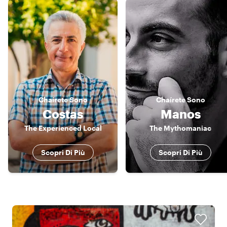
Chaírete
Sono
Chaírete
Sono
Costas
Manos
The Experienced Local
The Mythomaniac
Scopri Di Più
Scopri Di Più