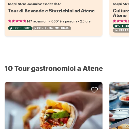
Scopri Atene con un host scelto da te
Scopri Ate
Tour di Bevande e Stuzzichini ad Atene
Cultura
Atene
•
•
147 recensioni
€60.19
a persona
2.5 ore
OFF TH
FOOD TOUR
CONFERMA IMMEDIATA
PER FA
10 Tour gastronomici a Atene