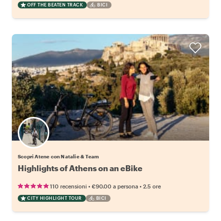
OFF THE BEATEN TRACK
BICI
Scopri Atene con Natalie & Team
Highlights of Athens on an eBike
•
•
110 recensioni
€90.00
a persona
2.5 ore
CITY HIGHLIGHT TOUR
BICI