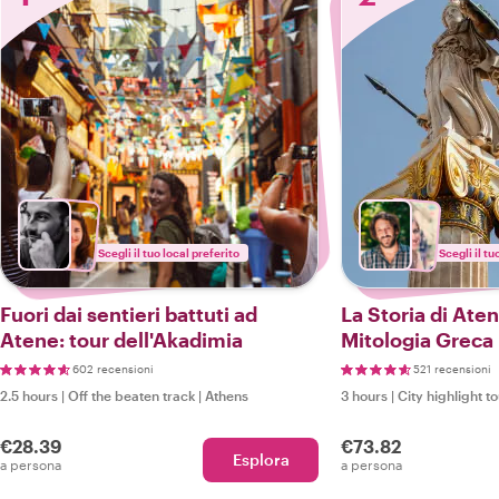
Scegli il tuo local preferito
Scegli il tu
Fuori dai sentieri battuti ad
La Storia di Aten
Atene: tour dell'Akadimia
Mitologia Greca
602 recensioni
521 recensioni
2.5 hours
|
Off the beaten track
|
Athens
3 hours
|
City highlight t
€28.39
€73.82
Esplora
a persona
a persona