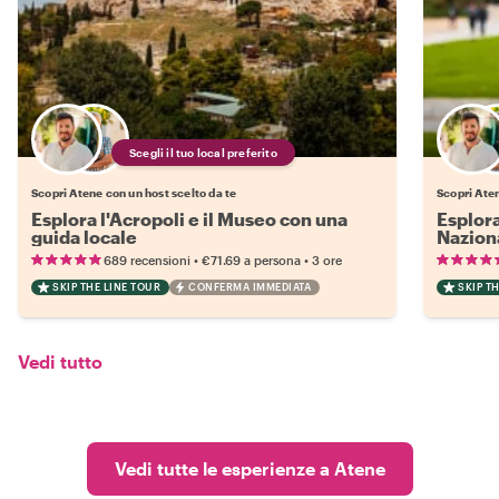
Scegli il tuo local preferito
Scopri Atene con un host scelto da te
Scopri Aten
Esplora l'Acropoli e il Museo con una
Esplor
guida locale
Nazion
•
•
689 recensioni
€71.69
a persona
3 ore
SKIP THE LINE TOUR
CONFERMA IMMEDIATA
SKIP T
Vedi tutto
Vedi tutte le esperienze a Atene