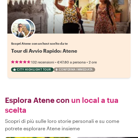
Scegli il tuo local preferito
Scopri Atene con un host scelto da te
Tour di Avvio Rapido: Atene
•
•
132 recensioni
€47.80
a persona
2 ore
CITY HIGHLIGHT TOUR
CONFERMA IMMEDIATA
Esplora Atene con
un local a tua
scelta
Scopri di più sulle loro storie personali e su come
potrete esplorare Atene insieme