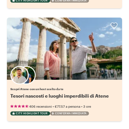
CITY HIGHLIGHT TOUR
CONFERMA IMMEDIATA
Scegli il tuo local preferito
Scopri Atene con un host scelto da te
Tesori nascosti e luoghi imperdibili di Atene
•
•
406 recensioni
€77.57
a persona
3 ore
CITY HIGHLIGHT TOUR
CONFERMA IMMEDIATA