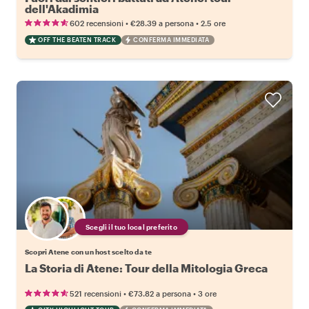
dell'Akadimia
•
•
602 recensioni
€28.39
a persona
2.5 ore
OFF THE BEATEN TRACK
CONFERMA IMMEDIATA
Scegli il tuo local preferito
Scopri Atene con un host scelto da te
La Storia di Atene: Tour della Mitologia Greca
•
•
521 recensioni
€73.82
a persona
3 ore