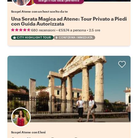
Scegli il tuo local preferito
Scopri Atene con un host scelto da te
Una Serata Magica ad Atene: Tour Privato a Piedi
con Guida Autorizzata
•
•
680 recensioni
€59.74
a persona
2.5 ore
CITY HIGHLIGHT TOUR
CONFERMA IMMEDIATA
Scopri Atene con Eleni