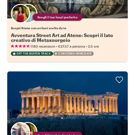
Scegli il tuo local preferito
Scopri Atene con un host scelto da te
Avventura Street Art ad Atene: Scopri il lato
creativo di Metaxourgeio
•
•
1180 recensioni
€27.57
a persona
2.5 ore
OFF THE BEATEN TRACK
CONFERMA IMMEDIATA