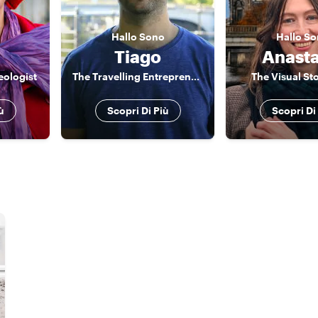
Hallo
Sono
Hallo
So
Tiago
Anasta
eologist
The Travelling Entrepreneur
The Visual Sto
ù
Scopri Di Più
Scopri Di