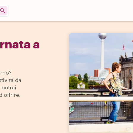
rnata a
orno?
ttività da
 potrai
 offrire,