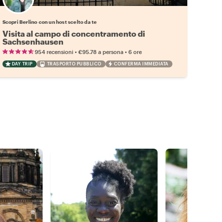
Scegli il tuo local preferito
Scopri Berlino con un host scelto da te
Visita al campo di concentramento di
Sachsenhausen
•
•
954 recensioni
€95.78
a persona
6 ore
DAY TRIP
TRASPORTO PUBBLICO
CONFERMA IMMEDIATA