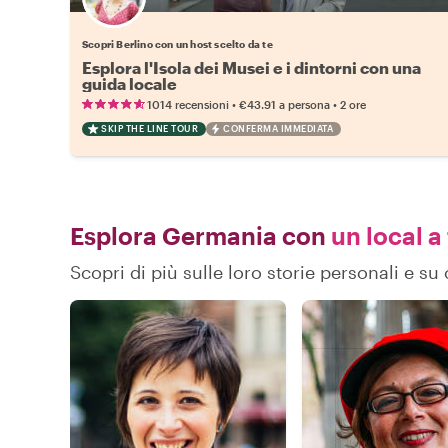
Scegli il tuo local preferito
Scopri Berlino con un host scelto da te
Esplora l'Isola dei Musei e i dintorni con una
guida locale
•
•
1014 recensioni
€43.91
a persona
2 ore
SKIP THE LINE TOUR
CONFERMA IMMEDIATA
Esplora Germania con
un local a
Scopri di più sulle loro storie personali e 