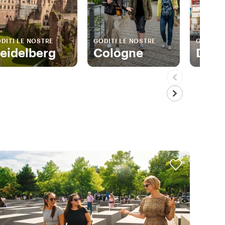
DITI LE NOSTRE
GODITI LE NOSTRE
GODITI 
eidelberg
Cologne
Düss