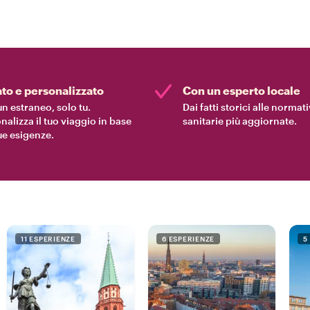
ato e personalizzato
Con un esperto locale
n estraneo, solo tu.
Dai fatti storici alle normat
nalizza il tuo viaggio in base
sanitarie più aggiornate.
tue esigenze.
11 ESPERIENZE
6 ESPERIENZE
5