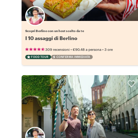
Scegli il tuo local preferito
Scopri Berlino con un host scelto da te
I 10 assaggi di Berlino
•
•
309 recensioni
€90.48
a persona
3 ore
FOOD TOUR
CONFERMA IMMEDIATA