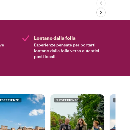
Lontano dalla folla
ive
Esperienze pensate per portarti
lontano dalla folla verso autentici
posti locali.
 ESPERIENZE
5 ESPERIENZE
3 ESPER