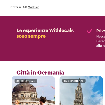
Prezzi in EUR
·
Modifica
Le esperienze Withlocals
Priv
sono sempre
Nessu
Perso
alle 
Città in Germania
81 ESPERIENZE
32 ESPERIENZE