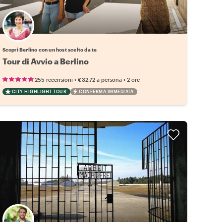
Scegli il tuo local preferito
Scopri Berlino con un host scelto da te
Tour di Avvio a Berlino
•
•
255 recensioni
€32.72
a persona
2 ore
CITY HIGHLIGHT TOUR
CONFERMA IMMEDIATA