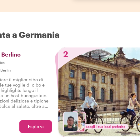
nata a Germania
2
i Berlino
ioni
|
Berlin
are il miglior cibo di
le tue voglie di cibo e
 highlights lungo il
 a un host buongustaio.
ioni deliziose e tipiche
olce al salato, oltre a
toso tour gastronomico a
Esplora
Scegli il tuo local preferito