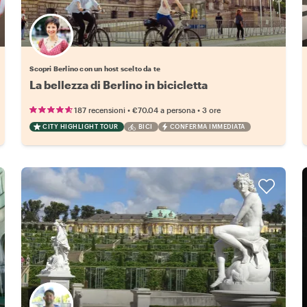
Scegli il tuo local preferito
Scopri Berlino con un host scelto da te
La bellezza di Berlino in bicicletta
•
•
187 recensioni
€70.04
a persona
3 ore
CITY HIGHLIGHT TOUR
BICI
CONFERMA IMMEDIATA