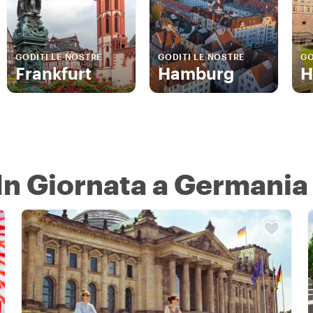
GODITI LE NOSTRE
GODITI LE NOSTRE
GO
Frankfurt
Hamburg
H
 In Giornata a Germania