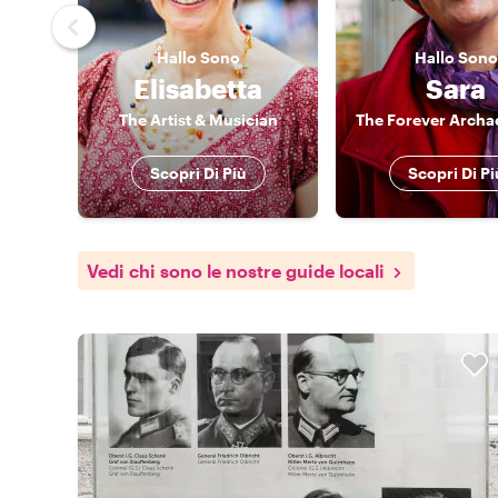
Hallo
Sono
Hallo
Sono
Elisabetta
Sara
The Artist & Musician
The Forever Archa
Scopri Di Più
Scopri Di Pi
Vedi chi sono le nostre guide locali