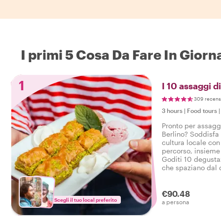
I primi 5 Cosa Da Fare In Gior
1
I 10 assaggi d
309 recens
3 hours
|
Food tours
Pronto per assaggi
Berlino? Soddisfa 
cultura locale con
percorso, insieme
Goditi 10 degustaz
che spaziano dal d
bevande in un gus
Berlino.
€90.48
Scegli il tuo local preferito
a persona