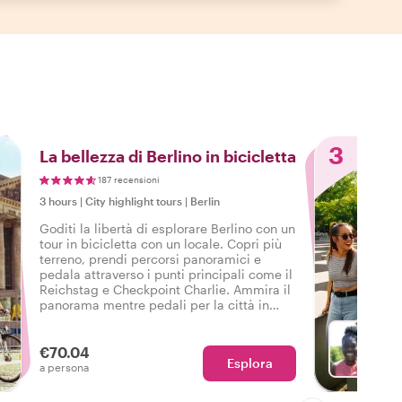
3
La bellezza di Berlino in bicicletta
187 recensioni
3 hours
|
City highlight tours
|
Berlin
Goditi la libertà di esplorare Berlino con un
tour in bicicletta con un locale. Copri più
terreno, prendi percorsi panoramici e
pedala attraverso i punti principali come il
Reichstag e Checkpoint Charlie. Ammira il
panorama mentre pedali per la città in
modo sicuro e divertente, e ascolta storie
affascinanti ad ogni sosta lungo il
percorso!
€70.04
Esplora
Sc
a persona