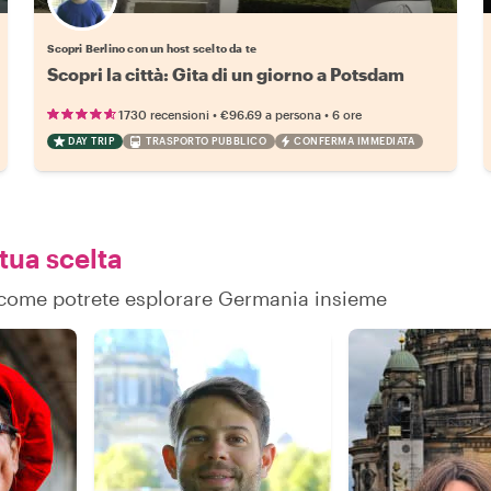
Scegli il tuo local preferito
Scopri Berlino con un host scelto da te
Scopri la città: Gita di un giorno a Potsdam
•
•
1730 recensioni
€96.69
a persona
6 ore
DAY TRIP
TRASPORTO PUBBLICO
CONFERMA IMMEDIATA
 tua scelta
su come potrete esplorare Germania insieme