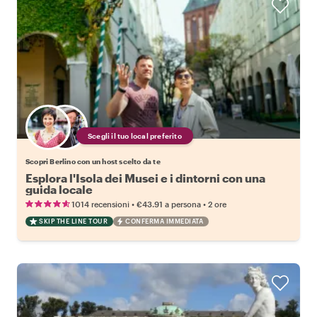
Scegli il tuo local preferito
Scopri Berlino con un host scelto da te
Esplora l'Isola dei Musei e i dintorni con una
guida locale
•
•
1014 recensioni
€43.91
a persona
2 ore
SKIP THE LINE TOUR
CONFERMA IMMEDIATA