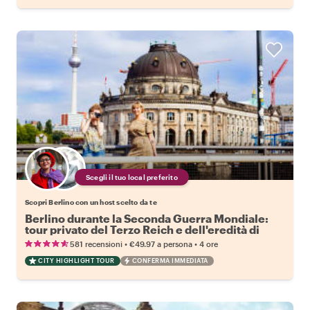
Scegli il tuo local preferito
Scopri Berlino con un host scelto da te
Berlino durante la Seconda Guerra Mondiale:
tour privato del Terzo Reich e dell'eredità di
Hitler
•
•
581 recensioni
€49.97
a persona
4 ore
CITY HIGHLIGHT TOUR
CONFERMA IMMEDIATA