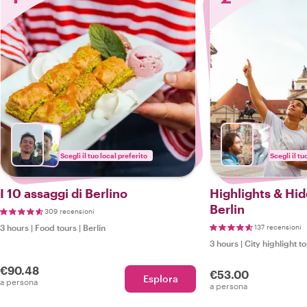
Scegli il tuo local preferito
Scegli il tu
I 10 assaggi di Berlino
Highlights & Hi
Berlin
309 recensioni
3 hours
|
Food tours
|
Berlin
137 recensioni
3 hours
|
City highlight t
€90.48
€53.00
Esplora
a persona
a persona