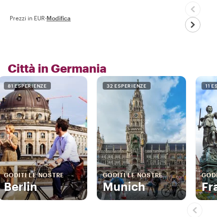
Prezzi in EUR
·
Modifica
Città in Germania
81 ESPERIENZE
32 ESPERIENZE
11 
GODITI LE NOSTRE
GODITI LE NOSTRE
GODI
Berlin
Munich
Fr