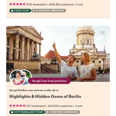
•
•
309 recensioni
€90.48
a persona
3 ore
FOOD TOUR
CONFERMA IMMEDIATA
Scegli il tuo local preferito
Scopri Berlino con un host scelto da te
Highlights & Hidden Gems of Berlin
•
•
137 recensioni
€53.00
a persona
3 ore
CITY HIGHLIGHT TOUR
CONFERMA IMMEDIATA