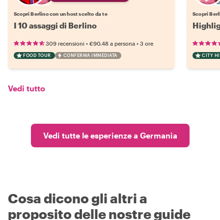
Scopri Berlino con un host scelto da te
Scopri Berl
I 10 assaggi di Berlino
Highli
•
•
309 recensioni
€90.48
a persona
3 ore
FOOD TOUR
CONFERMA IMMEDIATA
CITY H
Vedi tutto
Vedi tutte le esperienze a Germania
Cosa dicono gli altri a
proposito delle nostre guide