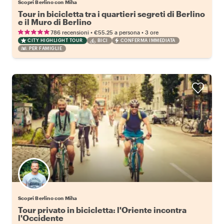
Scopri Berlino con Miha
Tour in bicicletta tra i quartieri segreti di Berlino
e il Muro di Berlino
•
•
786 recensioni
€55.25
a persona
3 ore
CITY HIGHLIGHT TOUR
BICI
CONFERMA IMMEDIATA
PER FAMIGLIE
Scopri Berlino con Miha
Tour privato in bicicletta: l'Oriente incontra
l'Occidente