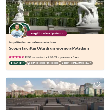
Scegli il tuo local preferito
Scopri Berlino con un host scelto da te
Scopri la città: Gita di un giorno a Potsdam
•
•
1730 recensioni
€96.69
a persona
6 ore
DAY TRIP
TRASPORTO PUBBLICO
CONFERMA IMMEDIATA