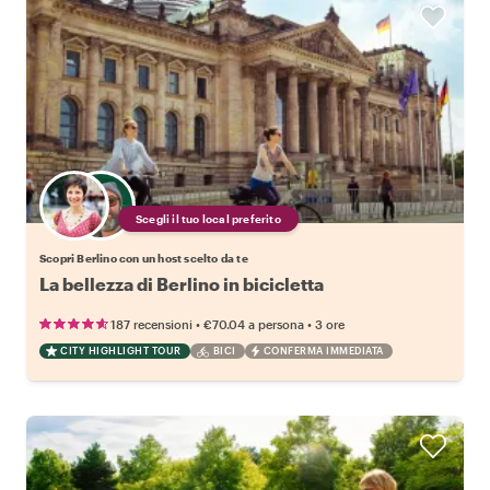
Scegli il tuo local preferito
Scopri Berlino con un host scelto da te
La bellezza di Berlino in bicicletta
•
•
187 recensioni
€70.04
a persona
3 ore
CITY HIGHLIGHT TOUR
BICI
CONFERMA IMMEDIATA