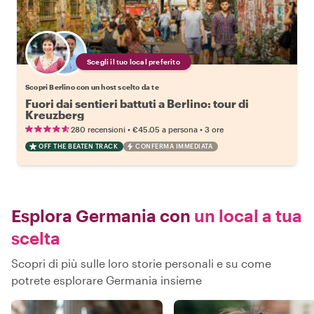
Scegli il tuo local preferito
Scopri Berlino con un host scelto da te
Fuori dai sentieri battuti a Berlino: tour di
Kreuzberg
•
•
280 recensioni
€45.05
a persona
3 ore
OFF THE BEATEN TRACK
CONFERMA IMMEDIATA
Esplora Germania con
un local a tua
scelta
Scopri di più sulle loro storie personali e su come
potrete esplorare Germania insieme