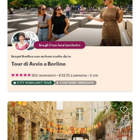
Scegli il tuo local preferito
Scopri Berlino con un host scelto da te
Tour di Avvio a Berlino
•
•
255 recensioni
€32.72
a persona
2 ore
CITY HIGHLIGHT TOUR
CONFERMA IMMEDIATA