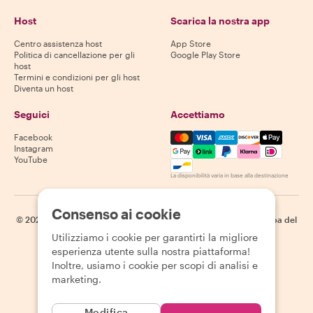
Host
Scarica la nostra app
Centro assistenza host
App Store
Politica di cancellazione per gli
Google Play Store
host
Termini e condizioni per gli host
Diventa un host
Seguici
Accettiamo
Mastercard, Visa, Amex, Di
Facebook
Instagram
YouTube
La disponibilità varia in base alla destinazione
Consenso ai cookie
©
2026
Withlocals.com
|
Informativa sulla privacy
|
Cookie
|
Mappa del
sito
Utilizziamo i cookie per garantirti la migliore
esperienza utente sulla nostra piattaforma!
Inoltre, usiamo i cookie per scopi di analisi e
marketing.
Modifica