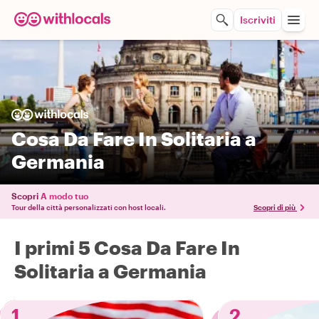
Iscriviti
Cosa Da Fare In Solitaria a
Germania
Scopri
A modo tuo
Tour della città personalizzati con host locali.
Scopri di più
I primi 5 Cosa Da Fare In
Solitaria a Germania
1
2