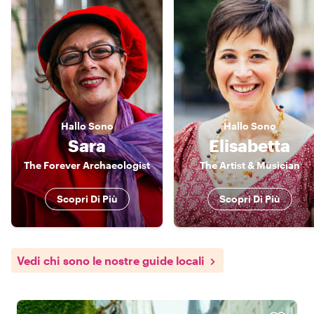
Hallo
Sono
Hallo
Sono
Sara
Elisabetta
The Forever Archaeologist
The Artist & Musician
Scopri Di Più
Scopri Di Più
Vedi chi sono le nostre guide locali