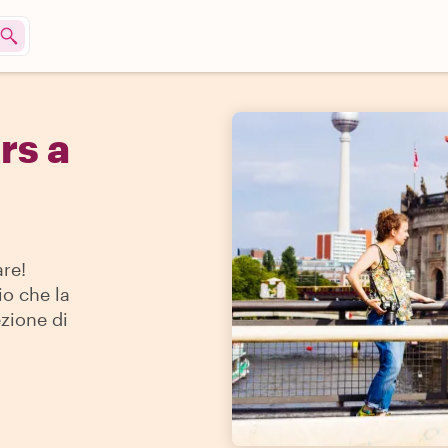
rs a
are!
io che la
ezione di