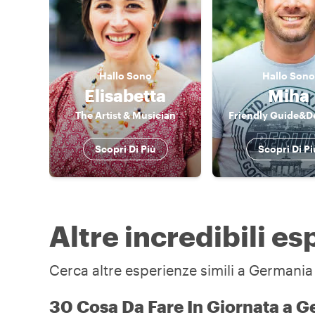
Hallo
Sono
Hallo
Sono
Elisabetta
Miha
The Artist & Musician
Friendly Guide&D
Scopri Di Più
Scopri Di Pi
Altre incredibili e
Cerca altre esperienze simili a Germania 
30 Cosa Da Fare In Giornata a 