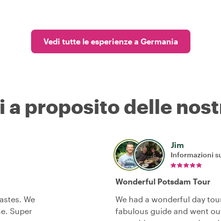
Vedi tutte le esperienze a Germania
i a proposito delle nost
Jim
Informazioni su
Wonderful Potsdam Tour
tastes. We
We had a wonderful day tou
me. Super
fabulous guide and went out