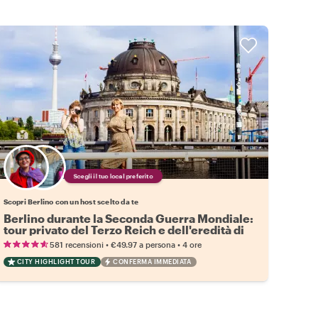
Scegli il tuo local preferito
Scopri Berlino con un host scelto da te
Berlino durante la Seconda Guerra Mondiale:
tour privato del Terzo Reich e dell'eredità di
Hitler
•
•
581 recensioni
€49.97
a persona
4 ore
CITY HIGHLIGHT TOUR
CONFERMA IMMEDIATA