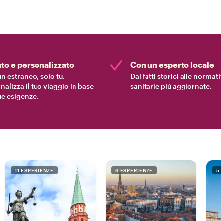
ato e personalizzato
Con un esperto locale
n estraneo, solo tu.
Dai fatti storici alle normat
nalizza il tuo viaggio in base
sanitarie più aggiornate.
tue esigenze.
11 ESPERIENZE
6 ESPERIENZE
5