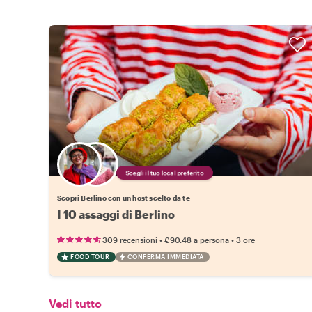
Scegli il tuo local preferito
Scopri Berlino con un host scelto da te
I 10 assaggi di Berlino
•
•
309 recensioni
€90.48
a persona
3 ore
FOOD TOUR
CONFERMA IMMEDIATA
Vedi tutto