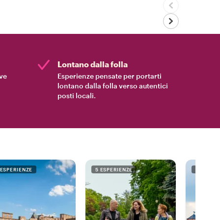
Lontano dalla folla
ive
Esperienze pensate per portarti
lontano dalla folla verso autentici
posti locali.
 ESPERIENZE
5 ESPERIENZE
3 ESPER