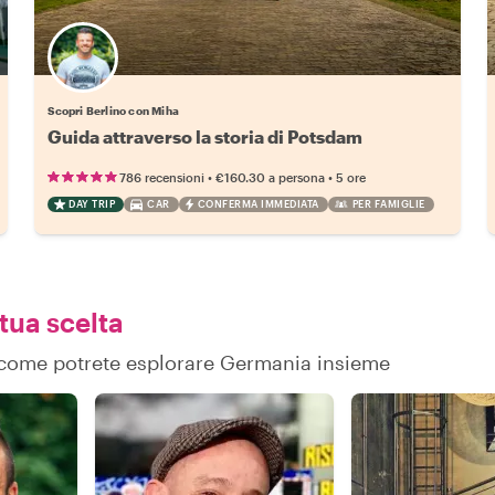
Scopri Berlino con Miha
Guida attraverso la storia di Potsdam
•
•
786 recensioni
€160.30
a persona
5 ore
DAY TRIP
CAR
CONFERMA IMMEDIATA
PER FAMIGLIE
 tua scelta
su come potrete esplorare Germania insieme