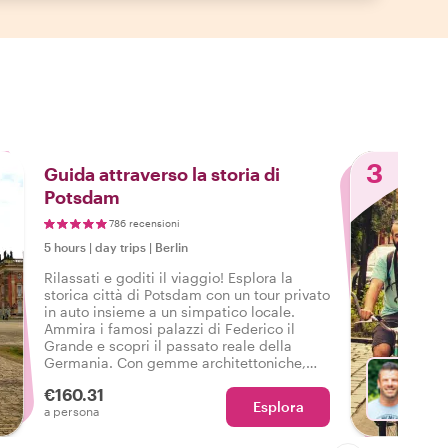
3
Guida attraverso la storia di
Potsdam
786 recensioni
5 hours
|
day trips
|
Berlin
Rilassati e goditi il viaggio! Esplora la
storica città di Potsdam con un tour privato
in auto insieme a un simpatico locale.
Ammira i famosi palazzi di Federico il
Grande e scopri il passato reale della
Germania. Con gemme architettoniche,
paesaggi meravigliosi e storie affascinanti;
€160.31
questo tour in auto da Berlino a Potsdam è
Esplora
Con Mi
a persona
un must.