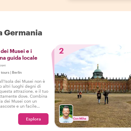
 a Germania
2
 dei Musei e i
na guida locale
ioni
e tours
|
Berlin
all'Isola dei Musei non è
o altri luoghi degni di
 questa attrazione, e il tuo
attamente dove. Combina
sola dei Musei con un
scoste e un facile
famosa attrazione, e sei
ti!
Esplora
Con Miha