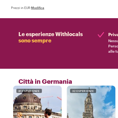
Prezzi in EUR
·
Modifica
Le esperienze Withlocals
Priv
sono sempre
Nessu
Perso
alle 
Città in Germania
81 ESPERIENZE
32 ESPERIENZE