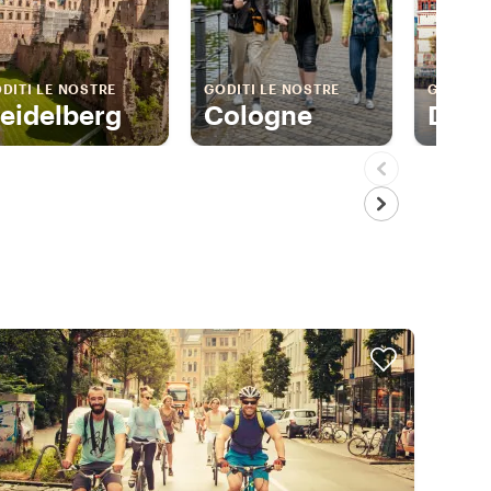
DITI LE NOSTRE
GODITI LE NOSTRE
GODITI 
eidelberg
Cologne
Düss