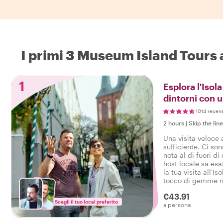
I primi 3 Museum Island Tours
1
Esplora l'Isola
dintorni con u
1014 recens
2 hours
|
Skip the lin
Una visita veloce 
sufficiente. Ci son
nota al di fuori di
host locale sa es
la tua visita all'I
tocco di gemme na
accesso a questa 
€43.91
pronto per divertir
Scegli il tuo local preferito
a persona