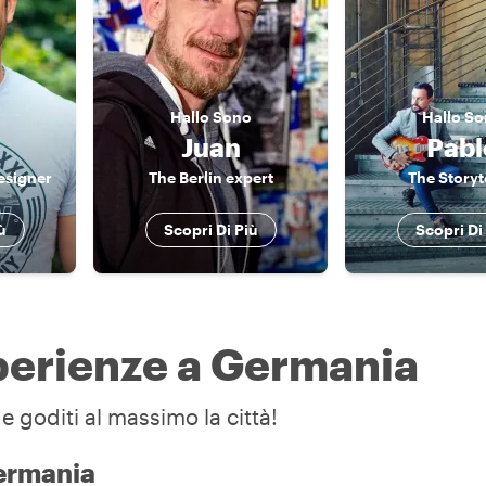
Hallo
Sono
Hallo
So
Juan
Pabl
esigner
The Berlin expert
The Storyt
ù
Scopri Di Più
Scopri Di
sperienze a Germania
e goditi al massimo la città!
Germania