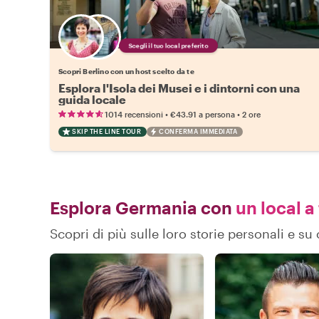
Scegli il tuo local preferito
Scopri Berlino con un host scelto da te
Esplora l'Isola dei Musei e i dintorni con una
guida locale
•
•
1014 recensioni
€43.91
a persona
2 ore
SKIP THE LINE TOUR
CONFERMA IMMEDIATA
Esplora Germania con
un local a
Scopri di più sulle loro storie personali e 