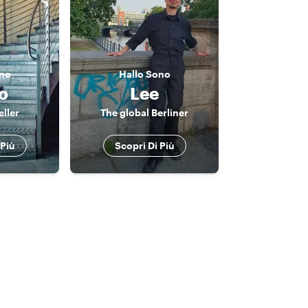
no
Hallo
Sono
o
Lee
eller
The global Berliner
 Più
Scopri Di Più