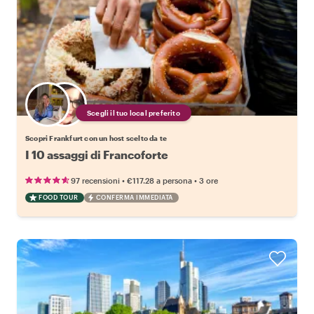
Scegli il tuo local preferito
Scopri Frankfurt con un host scelto da te
I 10 assaggi di Francoforte
•
•
97 recensioni
€117.28
a persona
3 ore
FOOD TOUR
CONFERMA IMMEDIATA