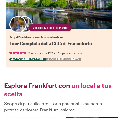
Scegli il tuo local preferito
Scopri Frankfurt con un host scelto da te
Tour Completa della Città di Francoforte
•
•
89 recensioni
€125.37
a persona
5 ore
CITY HIGHLIGHT TOUR
CONFERMA IMMEDIATA
Esplora Frankfurt con
un local a tua
scelta
Scopri di più sulle loro storie personali e su come
potrete esplorare Frankfurt insieme