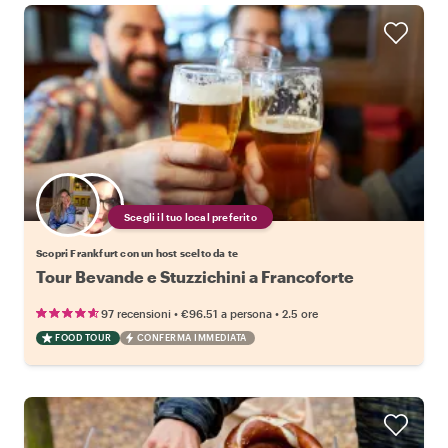
Scegli il tuo local preferito
Scopri Frankfurt con un host scelto da te
Tour Bevande e Stuzzichini a Francoforte
•
•
97 recensioni
€96.51
a persona
2.5 ore
FOOD TOUR
CONFERMA IMMEDIATA