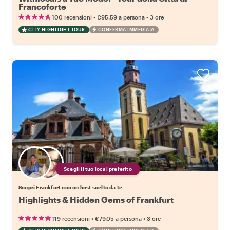
Francoforte
•
•
100 recensioni
€95.59
a persona
3 ore
CITY HIGHLIGHT TOUR
CONFERMA IMMEDIATA
Scegli il tuo local preferito
Scopri Frankfurt con un host scelto da te
Highlights & Hidden Gems of Frankfurt
•
•
119 recensioni
€79.05
a persona
3 ore