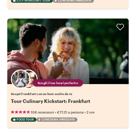
CITY HIGHLIGHT TOUR
CONFERMA IMMEDIATA
Scegli il tuo local preferito
Scopri Frankfurt con un host scelto da te
Tour Culinary Kickstart: Frankfurt
•
•
108 recensioni
€77.21
a persona
2 ore
FOOD TOUR
CONFERMA IMMEDIATA