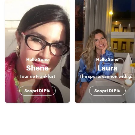
Hallo
Sono
Hallo
Sono
Shene
Laura
Tour de Frankfurt
The sports cannon with good taste
Scopri Di Più
Scopri Di Più