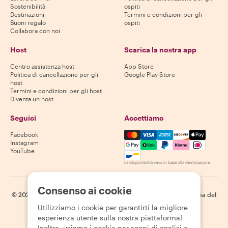
Sostenibilità
ospiti
Destinazioni
Termini e condizioni per gli
Buoni regalo
ospiti
Collabora con noi
Host
Scarica la nostra app
Centro assistenza host
App Store
Politica di cancellazione per gli
Google Play Store
host
Termini e condizioni per gli host
Diventa un host
Seguici
Accettiamo
Mastercard, Visa, Amex, Di
Facebook
Instagram
YouTube
La disponibilità varia in base alla destinazione
Consenso ai cookie
©
2026
Withlocals.com
|
Informativa sulla privacy
|
Cookie
|
Mappa del
sito
Utilizziamo i cookie per garantirti la migliore
esperienza utente sulla nostra piattaforma!
Inoltre, usiamo i cookie per scopi di analisi e