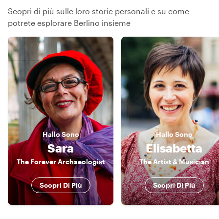
Scopri di più sulle loro storie personali e su come
potrete esplorare Berlino insieme
Hallo
Sono
Hallo
Sono
Sara
Elisabetta
The Forever Archaeologist
The Artist & Musician
Scopri Di Più
Scopri Di Più