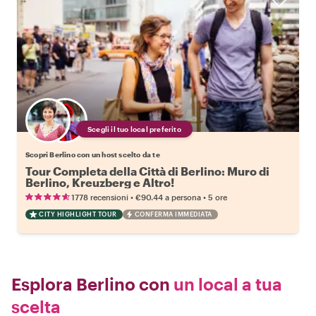
Scegli il tuo local preferito
Scopri Berlino con un host scelto da te
Tour Completa della Città di Berlino: Muro di
Berlino, Kreuzberg e Altro!
•
•
1778 recensioni
€90.44
a persona
5 ore
CITY HIGHLIGHT TOUR
CONFERMA IMMEDIATA
Esplora Berlino con
un local a tua
scelta