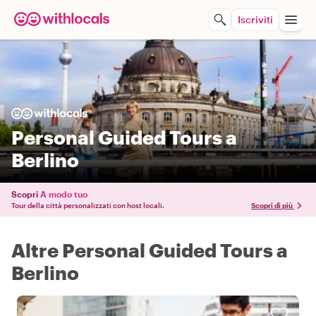
Iscriviti
Personal Guided Tours a
Berlino
Scopri
A modo tuo
Tour della città personalizzati con host locali.
Scopri di più
Altre Personal Guided Tours a
Berlino