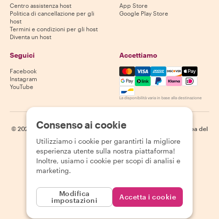
Centro assistenza host
App Store
Politica di cancellazione per gli
Google Play Store
host
Termini e condizioni per gli host
Diventa un host
Seguici
Accettiamo
Mastercard, Visa, Amex, Di
Facebook
Instagram
YouTube
La disponibilità varia in base alla destinazione
Consenso ai cookie
©
2026
Withlocals.com
|
Informativa sulla privacy
|
Cookie
|
Mappa del
sito
Utilizziamo i cookie per garantirti la migliore
esperienza utente sulla nostra piattaforma!
Inoltre, usiamo i cookie per scopi di analisi e
marketing.
Modifica
Accetta i cookie
impostazioni