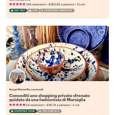
•
•
349 recensioni
€280.90
a persona
12 ore
DAY TRIP
CAR
CONFERMA IMMEDIATA
Scopri Marseille con Iseult
Concediti uno shopping privato sfrenato
guidato da una fashionista di Marsiglia
•
•
54 recensioni
€95.74
a persona
3 ore
SHOPPING TOUR
PER FAMIGLIE