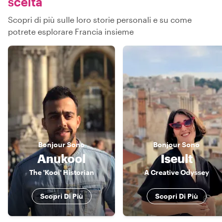
scelta
Scopri di più sulle loro storie personali e su come
potrete esplorare Francia insieme
Bonjour
Sono
Bonjour
Sono
Anukool
Iseult
The 'Kool' Historian
A Creative Odyssey
Scopri Di Più
Scopri Di Più