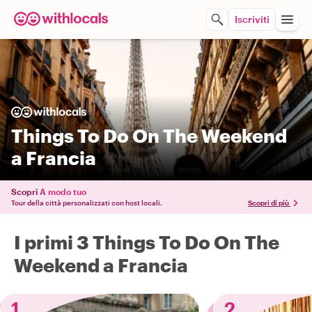
Iscriviti
Things To Do On The Weekend
a Francia
Scopri
A modo tuo
Tour della città personalizzati con host locali.
Scopri di più
I primi 3 Things To Do On The
Weekend a Francia
1
2