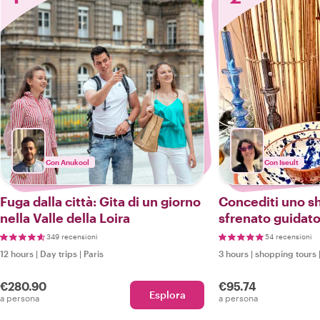
Con Anukool
Con Iseult
Fuga dalla città: Gita di un giorno
Concediti uno s
nella Valle della Loira
sfrenato guidato
fashionista di Ma
349 recensioni
54 recensioni
12 hours
|
Day trips
|
Paris
3 hours
|
shopping tours
€280.90
€95.74
Esplora
a persona
a persona