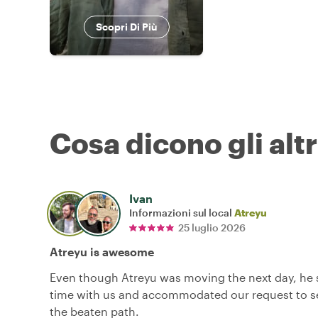
Scopri Di Più
Cosa dicono gli altr
Ivan
Informazioni sul local
Atreyu
25 luglio 2026
Atreyu is awesome
Even though Atreyu was moving the next day, he 
time with us and accommodated our request to se
the beaten path.