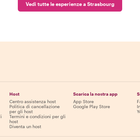
Vedi tutte le esperienze a Strasbourg
Host
Scarica la nostra app
S
Centro assistenza host
App Store
F
Politica di cancellazione
Google Play Store
I
per gli host
Y
i
Termini e condizioni per gli
host
Diventa un host