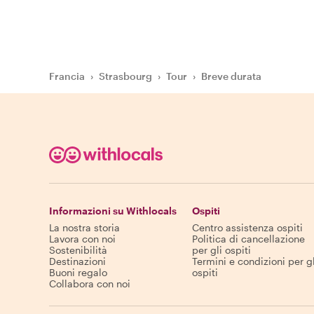
Francia
›
Strasbourg
›
Tour
›
Breve durata
Informazioni su Withlocals
Ospiti
La nostra storia
Centro assistenza ospiti
Lavora con noi
Politica di cancellazione
Sostenibilità
per gli ospiti
Destinazioni
Termini e condizioni per gl
Buoni regalo
ospiti
Collabora con noi