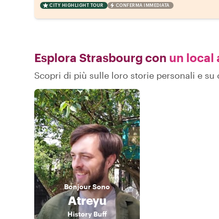
CITY HIGHLIGHT TOUR
CONFERMA IMMEDIATA
Esplora Strasbourg con
un local 
Scopri di più sulle loro storie personali e 
Bonjour
Sono
Atreyu
History Buff