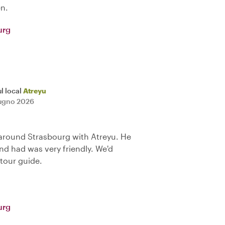
n.
urg
l local
Atreyu
iugno 2026
around Strasbourg with Atreyu. He
d had was very friendly. We'd
tour guide.
urg