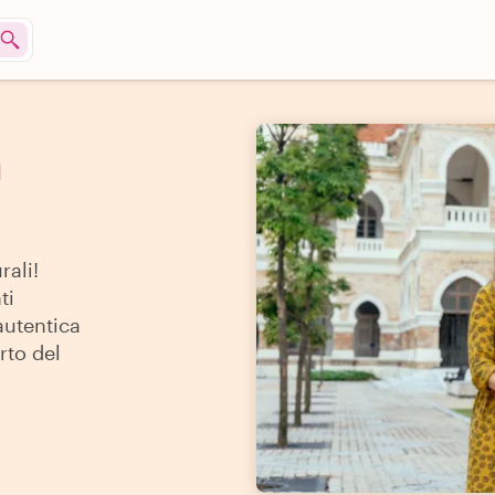
a
rali!
ti
autentica
rto del