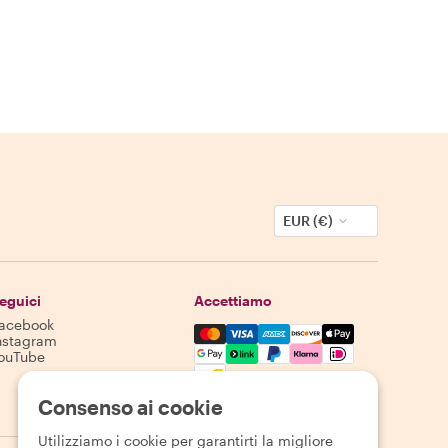
EUR (€)
eguici
Accettiamo
acebook
Mastercard, Visa, Amex, Discover,
nstagram
ouTube
La disponibilità varia in base alla destinazione
Consenso ai cookie
Utilizziamo i cookie per garantirti la migliore