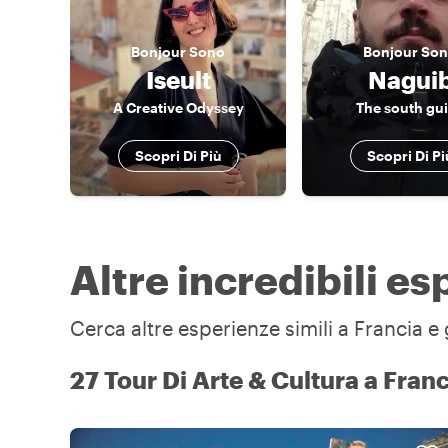
Bonjour
Sono
Bonjour
Son
Iseult
Nagui
A Creative Odyssey
The south gu
Scopri Di Più
Scopri Di Pi
Altre incredibili es
Cerca altre esperienze simili a Francia e 
27 Tour Di Arte & Cultura a Fran