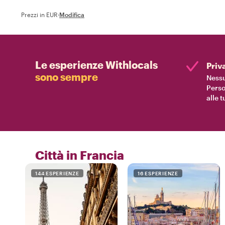
Prezzi in EUR
·
Modifica
Le esperienze Withlocals
Priv
sono sempre
Nessu
Perso
alle 
Città in Francia
144 ESPERIENZE
16 ESPERIENZE