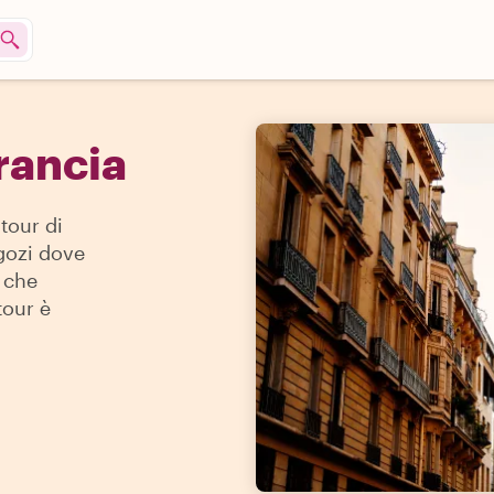
rancia
tour di
egozi dove
r che
tour è