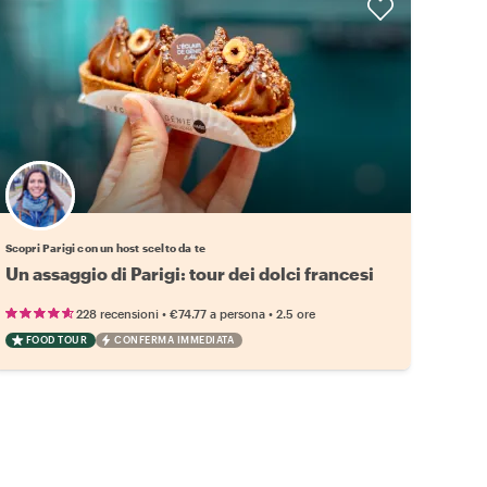
Scegli il tuo local preferito
Scopri Parigi con un host scelto da te
Un assaggio di Parigi: tour dei dolci francesi
•
•
228 recensioni
€74.77
a persona
2.5 ore
FOOD TOUR
CONFERMA IMMEDIATA