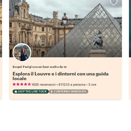
Scegli il tuo local preferito
Scopri Parigi con un host scelto da te
Esplora il Louvre e i dintorni con una guida
locale
•
•
1625 recensioni
€112.13
a persona
3 ore
SKIP THE LINE TOUR
CONFERMA IMMEDIATA