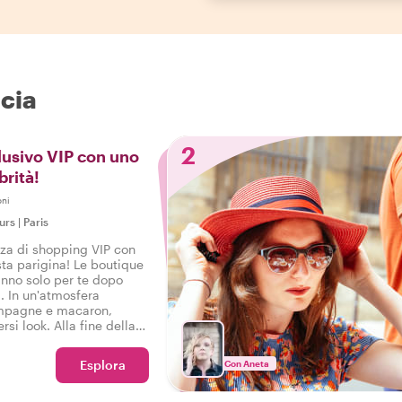
ncia
2
usivo VIP con uno
brità!
oni
urs
|
Paris
nza di shopping VIP con
sta parigina! Le boutique
ranno solo per te dopo
a. In un'atmosfera
ampagne e macaron,
rsi look. Alla fine della
irti tu stesso un'esperta
Esplora
Con Aneta