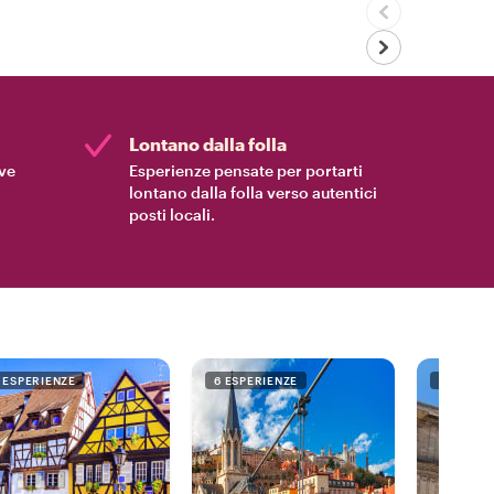
Lontano dalla folla
ive
Esperienze pensate per portarti
lontano dalla folla verso autentici
posti locali.
1 ESPERIENZE
6 ESPERIENZE
7 ESPERI