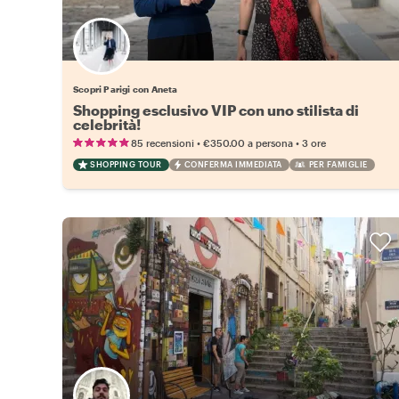
Scopri Parigi con Aneta
Shopping esclusivo VIP con uno stilista di
celebrità!
•
•
85 recensioni
€350.00
a persona
3 ore
SHOPPING TOUR
CONFERMA IMMEDIATA
PER FAMIGLIE