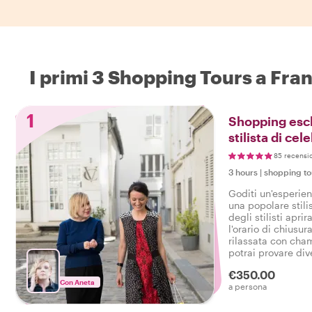
I primi 3 Shopping Tours a Fra
1
Shopping escl
stilista di cele
85 recensi
3 hours
|
shopping to
Goditi un'esperie
una popolare stili
degli stilisti apri
l'orario di chiusur
rilassata con ch
potrai provare dive
serata, potrai sent
€350.00
di moda!
Con Aneta
a persona