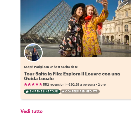
Scegli il tuo local preferito
Scopri Parigi con un host scelto da te
Tour Salta la Fila: Esplora il Louvre con una
Guida Locale
•
•
552 recensioni
€92.28
a persona
2 ore
SKIP THE LINE TOUR
CONFERMA IMMEDIATA
Vedi tutto