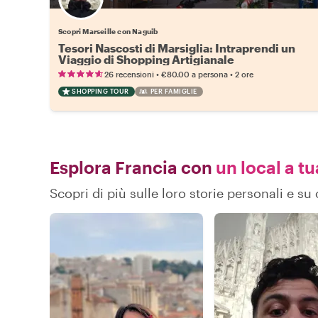
Scopri Marseille con Naguib
Tesori Nascosti di Marsiglia: Intraprendi un
Viaggio di Shopping Artigianale
•
•
26 recensioni
€80.00
a persona
2 ore
SHOPPING TOUR
PER FAMIGLIE
Esplora Francia con
un local a tu
Scopri di più sulle loro storie personali e s