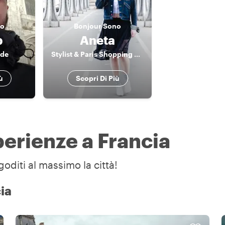
o
Bonjour
Sono
b
Aneta
ide
Stylist & Paris Shopping Expert
ù
Scopri Di Più
perienze a Francia
goditi al massimo la città!
cia