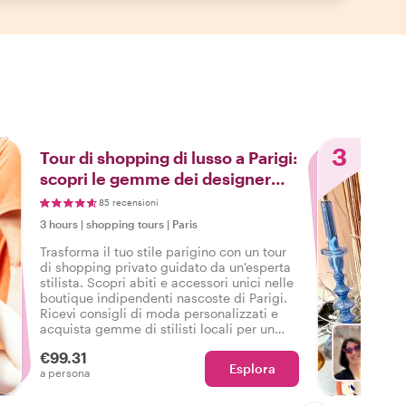
3
Tour di shopping di lusso a Parigi:
scopri le gemme dei designer
locali
85 recensioni
3 hours
|
shopping tours
|
Paris
Trasforma il tuo stile parigino con un tour
di shopping privato guidato da un'esperta
stilista. Scopri abiti e accessori unici nelle
boutique indipendenti nascoste di Parigi.
Ricevi consigli di moda personalizzati e
acquista gemme di stilisti locali per un
restyling del tuo guardaroba
€99.31
Esplora
Con Ise
a persona