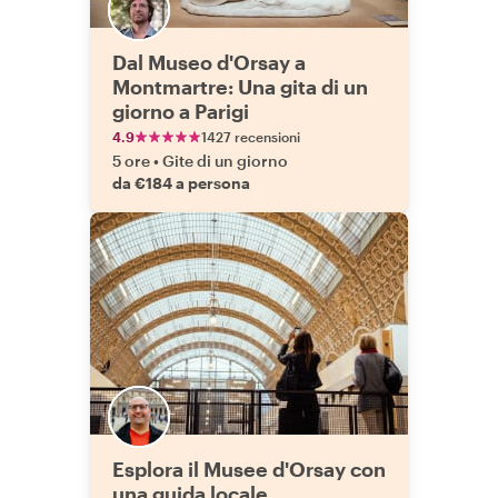
Dal Museo d'Orsay a
Montmartre: Una gita di un
giorno a Parigi
4.9
1427 recensioni
5 ore
•
Gite di un giorno
da €184 a persona
Esplora il Musee d'Orsay con
una guida locale