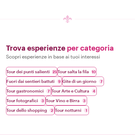
Trova esperienze
per categoria
Scopri esperienze in base ai tuoi interessi
Tour dei punti salienti
Tour salta la fila
25
10
Fuori dai sentieri battuti
Gite di un giorno
9
7
Tour gastronomici
Tour Arte e Cultura
7
4
Tour fotografici
Tour Vino e Birra
3
3
Tour dello shopping
Tour notturni
2
1