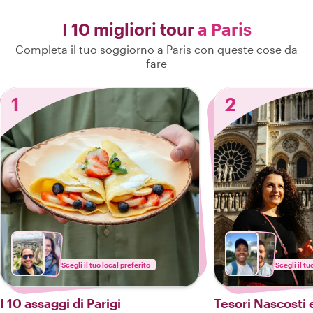
I 10 migliori tour
a Paris
Completa il tuo soggiorno a Paris con queste cose da
fare
1
2
Scegli il tuo local preferito
Scegli il tu
I 10 assaggi di Parigi
Tesori Nascosti 