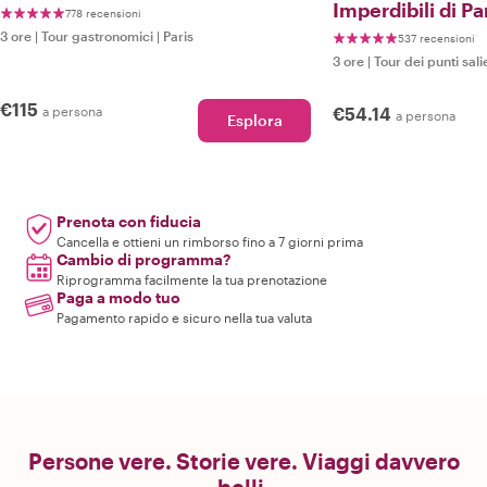
Imperdibili di Pa
778 recensioni
3 ore
|
Tour gastronomici
|
Paris
537 recensioni
3 ore
|
Tour dei punti sali
€115
a persona
€54.14
a persona
Esplora
Prenota con fiducia
Cancella e ottieni un rimborso fino a 7 giorni prima
Cambio di programma?
Riprogramma facilmente la tua prenotazione
Paga a modo tuo
Pagamento rapido e sicuro nella tua valuta
Persone vere. Storie vere. Viaggi davvero