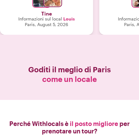
agli eventi legati ai luoghi che si
attraversano. Un paio di soste
Tine
piacevoli lungo il percorso per
Informazioni sul local
Louis
Informazio
provare un pasticcino e fare qualche
Paris, August 5, 2026
Paris, 
assaggio sono state una pausa gradita
per i nostri piedi e consiglio
vivamente questa esperienza!"
Goditi il meglio di
Paris
come un locale
Perché Withlocals è
il posto migliore
per
prenotare un tour?