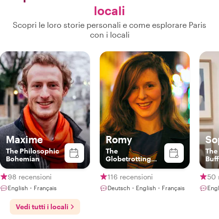
locali
Scopri le loro storie personali e come esplorare Paris
con i locali
Maxime
Romy
So
The Philosophic
The
The 
Bohemian
Globetrotting
Buff
Gourmet
98 recensioni
116 recensioni
50 
English・Français
Deutsch・English・Français
Eng
Vedi tutti i locali