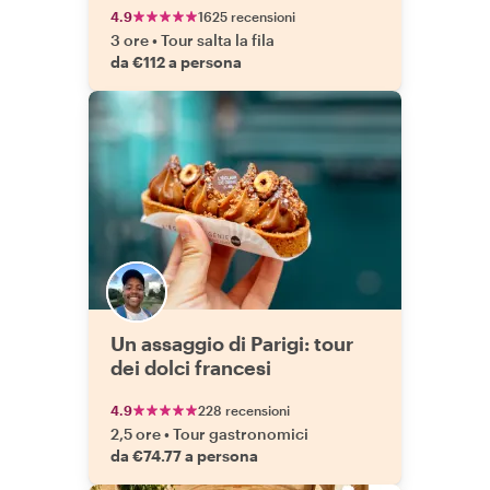
4.9
1625 recensioni
3 ore
•
Tour salta la fila
da €112 a persona
Un assaggio di Parigi: tour
dei dolci francesi
4.9
228 recensioni
2,5 ore
•
Tour gastronomici
da €74.77 a persona