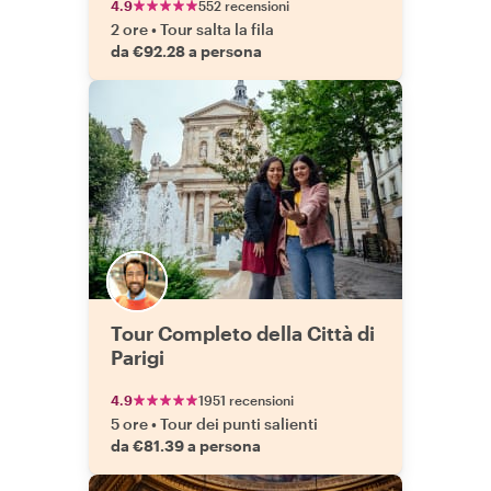
4.9
552 recensioni
2 ore
•
Tour salta la fila
da €92.28 a persona
Tour Completo della Città di
Parigi
4.9
1951 recensioni
5 ore
•
Tour dei punti salienti
da €81.39 a persona