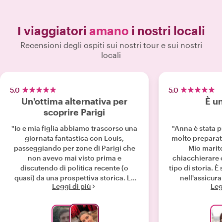
I viaggiatori
amano
i nostri locali
Recensioni degli ospiti sui nostri tour e sui nostri
locali
5.0
5.0
Un'ottima alternativa per
È u
scoprire Parigi
"Io e mia figlia abbiamo trascorso una
"Anna è stata 
giornata fantastica con Louis,
molto preparata 
passeggiando per zone di Parigi che
Mio marit
non avevo mai visto prima e
chiacchierare c
discutendo di politica recente (o
tipo di storia. È
quasi) da una prospettiva storica. La
nell'assicura
Leggi di più
Leg
sua conoscenza della lunga e
luoghi di nos
complessa storia di Parigi è
piaciuto molt
ammirevole ed è arricchita da dettagli
d'ore in
storici specifici relativi agli edifici e