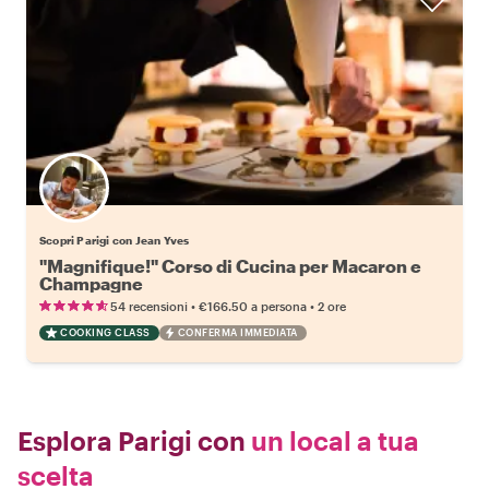
Scopri Parigi con Jean Yves
"Magnifique!" Corso di Cucina per Macaron e
Champagne
•
•
54 recensioni
€166.50
a persona
2 ore
COOKING CLASS
CONFERMA IMMEDIATA
Esplora Parigi con
un local a tua
scelta