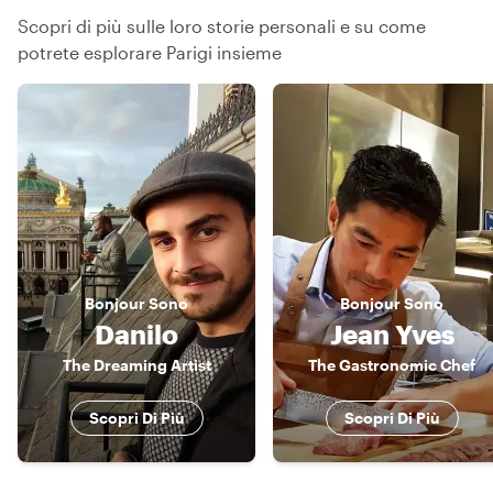
Scopri di più sulle loro storie personali e su come
potrete esplorare Parigi insieme
Bonjour
Sono
Bonjour
Sono
Danilo
Jean Yves
The Dreaming Artist
The Gastronomic Chef
Scopri Di Più
Scopri Di Più