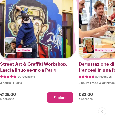
Con Danilo
Con Catherine
Street Art & Graffiti Workshop:
Degustazione di
Lascia il tuo segno a Parigi
francesi in una formaggeria
locale
150 recensioni
80 recensioni
3 hours
|
|
Paris
2 hours
|
food & drink tas
€129.00
€82.00
Esplora
a persona
a persona