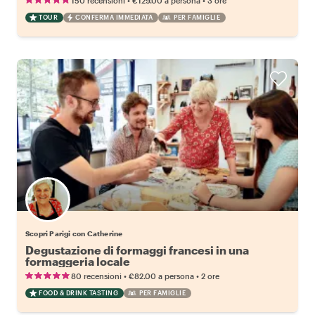
150 recensioni
€129.00
a persona
3 ore
TOUR
CONFERMA IMMEDIATA
PER FAMIGLIE
Scopri Parigi con Catherine
Degustazione di formaggi francesi in una
formaggeria locale
•
•
80 recensioni
€82.00
a persona
2 ore
FOOD & DRINK TASTING
PER FAMIGLIE