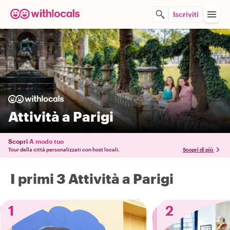
Iscriviti
Attività a Parigi
Scopri
A modo tuo
Tour della città personalizzati con host locali.
Scopri di più
I primi 3 Attività a Parigi
1
2