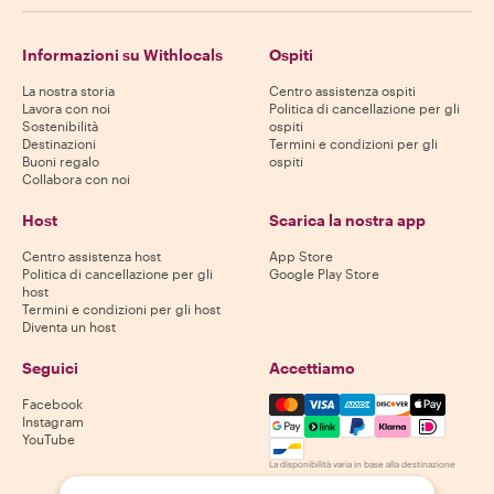
Informazioni su Withlocals
Ospiti
La nostra storia
Centro assistenza ospiti
Lavora con noi
Politica di cancellazione per gli
Sostenibilità
ospiti
Destinazioni
Termini e condizioni per gli
Buoni regalo
ospiti
Collabora con noi
Host
Scarica la nostra app
Centro assistenza host
App Store
Politica di cancellazione per gli
Google Play Store
host
Termini e condizioni per gli host
Diventa un host
Seguici
Accettiamo
Mastercard, Visa, Amex, Di
Facebook
Instagram
YouTube
La disponibilità varia in base alla destinazione