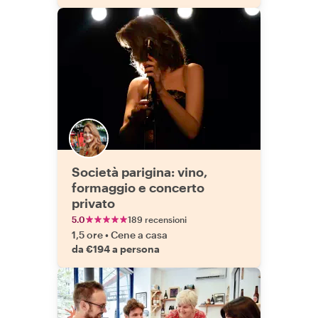
Società parigina: vino,
formaggio e concerto
privato
5.0
189 recensioni
1,5 ore
•
Cene a casa
da €194 a persona