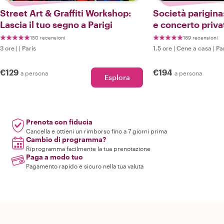
Street Art & Graffiti Workshop:
Società parigina
Lascia il tuo segno a Parigi
e concerto priva
150 recensioni
189 recensioni
3 ore
|
|
Paris
1,5 ore
|
Cene a casa
|
Pa
€129
€194
a persona
a persona
Esplora
Prenota con fiducia
Cancella e ottieni un rimborso fino a 7 giorni prima
Cambio di programma?
Riprogramma facilmente la tua prenotazione
Paga a modo tuo
Pagamento rapido e sicuro nella tua valuta