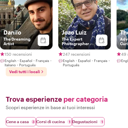
Danilo
Joao Luiz
Th
The Dreaming
The Expert
Adv
Artist
Photographer
Cur
Gat
150 recensioni
247 recensioni
49 
English・Español・Français・
English・Español・Français・
Eng
Italiano・Português
Português
Vedi tutti i locali
Trova esperienze
per categoria
Scopri esperienze in base ai tuoi interessi
Cene a casa
Corsi di cucina
Degustazioni
3
1
1