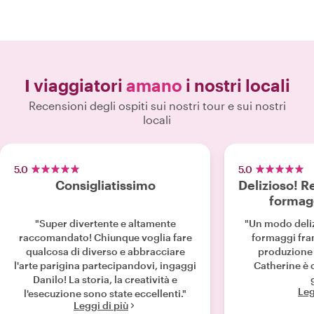
I viaggiatori
amano
i nostri locali
Recensioni degli ospiti sui nostri tour e sui nostri
locali
5.0
5.0
Consigliatissimo
Delizioso! R
formag
"Super divertente e altamente
"Un modo deliz
raccomandato! Chiunque voglia fare
formaggi fra
qualcosa di diverso e abbracciare
produzione 
l'arte parigina partecipandovi, ingaggi
Catherine è
Danilo! La storia, la creatività e
Leg
l'esecuzione sono state eccellenti."
Leggi di più