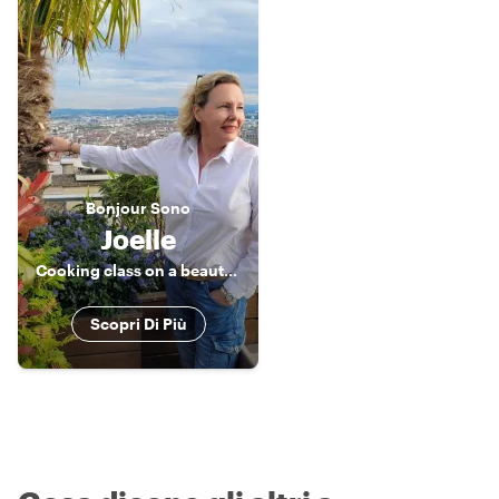
Bonjour
Sono
Joelle
Cooking class on a beautiful terrace
Scopri Di Più