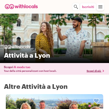
Iscriviti
Attività a Lyon
Scopri
A modo tuo
Tour della città personalizzati con host locali.
Scopri di più
Altre Attività a Lyon