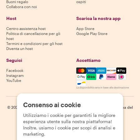
Buoni regalo
ospiti
Collabora con noi
Host
Scarica la nostra app
Centro assistenza host
App Store
Politica di cancellazione per gli
Google Play Store
host
Termini e condizioni per gli host
Diventa un host
Seguici
Accettiamo
Mastercard, Visa, Amex, Di
Facebook
Instagram
YouTube
La disponibilità varia in base alla destinazione
Consenso ai cookie
©
2026
Withlocals.com
|
Informativa sulla privacy
|
Cookie
|
Mappa del
sito
Utilizziamo i cookie per garantirti la migliore
esperienza utente sulla nostra piattaforma!
Inoltre, usiamo i cookie per scopi di analisi e
marketing.