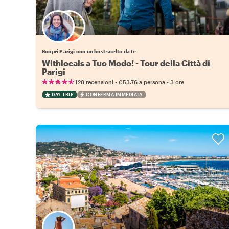
Scegli il tuo local preferito
Scopri Parigi con un host scelto da te
Withlocals a Tuo Modo! - Tour della Città di
Parigi
•
•
128 recensioni
€53.76
a persona
3 ore
DAY TRIP
CONFERMA IMMEDIATA