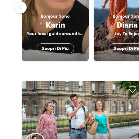
Bonjour
Sono
Bonjour
Son
Karin
Diana
Your local guide around the French Riviera Riviera
Joy To Enjo
Scopri Di Più
Scopri Di Pi