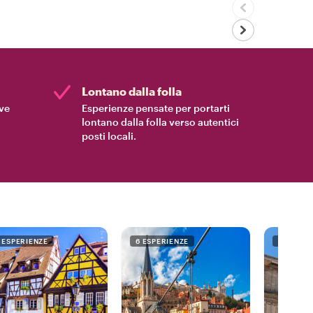
Lontano dalla folla
ive
Esperienze pensate per portarti
lontano dalla folla verso autentici
posti locali.
1 ESPERIENZE
6 ESPERIENZE
7 ESPERI