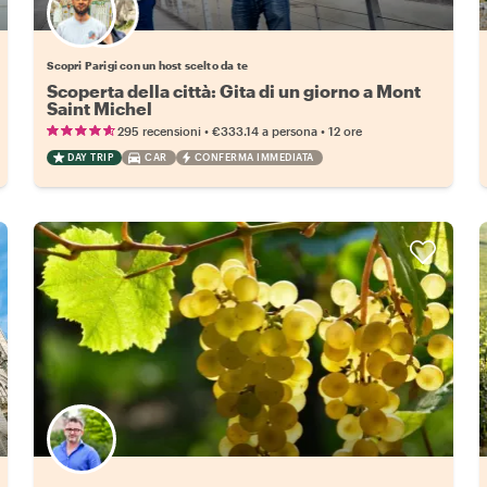
Scegli il tuo local preferito
Scopri Parigi con un host scelto da te
Scoperta della città: Gita di un giorno a Mont
Saint Michel
•
•
295 recensioni
€333.14
a persona
12 ore
DAY TRIP
CAR
CONFERMA IMMEDIATA