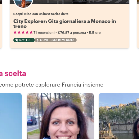
Scegli il tuo local preferito
Scopri Nice con un host scelto da te
City Explorer: Gita giornaliera a Monaco in
treno
•
•
71 recensioni
€76.87
a persona
5.5 ore
DAY TRIP
CONFERMA IMMEDIATA
a scelta
u come potrete esplorare Francia insieme