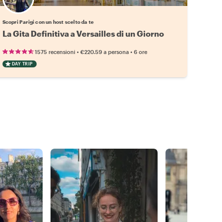
Scegli il tuo local preferito
Scopri Parigi con un host scelto da te
La Gita Definitiva a Versailles di un Giorno
•
•
1575 recensioni
€220.59
a persona
6 ore
DAY TRIP