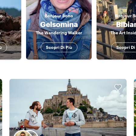
o
Bonjour
Sono
Bonjour
S
Gelsomina
Bibia
y
The Wandering Walker
The Art Insi
ù
Scopri Di Più
Scopri Di