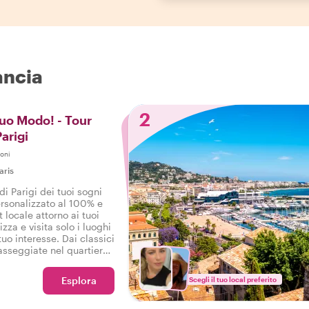
ancia
2
Tuo Modo! - Tour
Parigi
oni
aris
di Parigi dei tuoi sogni
ersonalizzato al 100% e
 locale attorno ai tuoi
izza e visita solo i luoghi
uo interesse. Dai classici
sseggiate nel quartiere,
no il nostro comando!
Esplora
Scegli il tuo local preferito