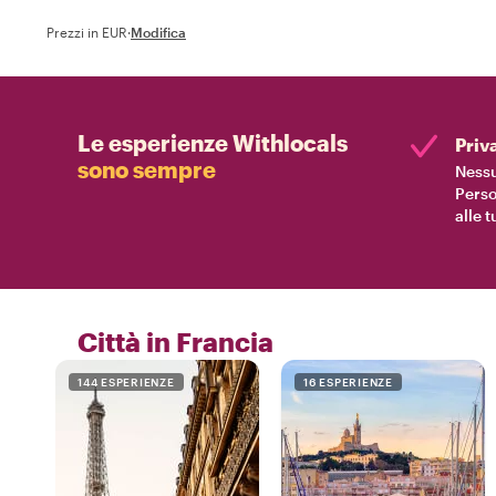
Prezzi in EUR
·
Modifica
Le esperienze Withlocals
Priv
sono sempre
Nessu
Perso
alle 
Città in Francia
144 ESPERIENZE
16 ESPERIENZE