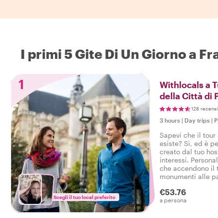
I primi 5 Gite Di Un Giorno a Fr
1
Withlocals a 
della Città di 
128 recensi
3 hours
|
Day trips
|
P
Sapevi che il tour 
esiste? Sì, ed è p
creato dal tuo host
interessi. Personal
che accendono il t
monumenti alle pa
i tuoi desideri so
€53.76
Scegli il tuo local preferito
a persona