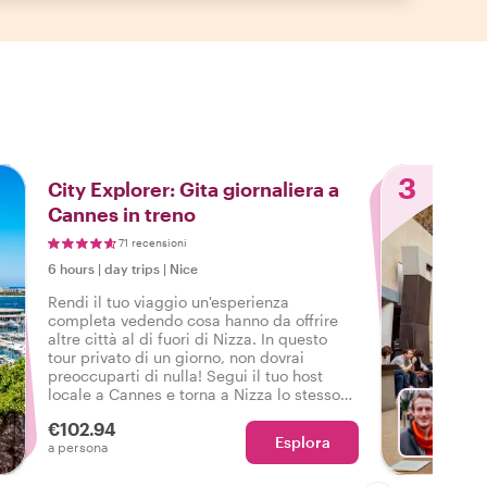
3
City Explorer: Gita giornaliera a
Cannes in treno
71 recensioni
6 hours
|
day trips
|
Nice
Rendi il tuo viaggio un'esperienza
completa vedendo cosa hanno da offrire
altre città al di fuori di Nizza. In questo
tour privato di un giorno, non dovrai
preoccuparti di nulla! Segui il tuo host
locale a Cannes e torna a Nizza lo stesso
giorno, ma con esperienze ancora più
€102.94
indimenticabili di prima.
Esplora
Sc
a persona