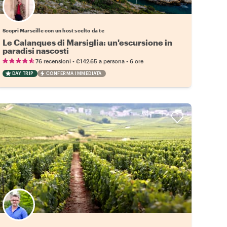
Scegli il tuo local preferito
Scopri Marseille con un host scelto da te
Le Calanques di Marsiglia: un'escursione in
paradisi nascosti
•
•
76 recensioni
€142.65
a persona
6 ore
DAY TRIP
CONFERMA IMMEDIATA