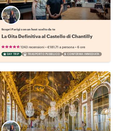
Scegli il tuo local preferito
Scopri Parigi con un host scelto da te
La Gita Definitiva al Castello di Chantilly
•
•
1243 recensioni
€181.71
a persona
6 ore
DAY TRIP
TRASPORTO PUBBLICO
CONFERMA IMMEDIATA