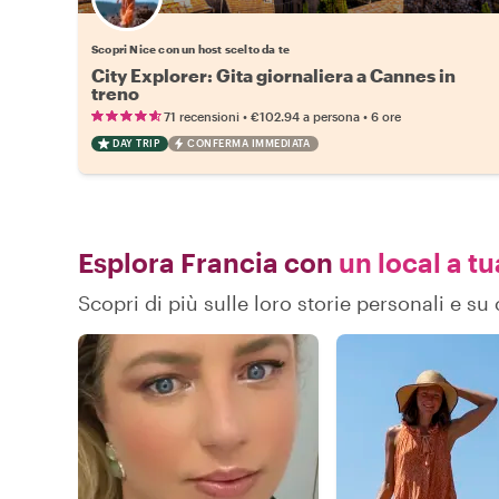
Scegli il tuo local preferito
Scopri Nice con un host scelto da te
City Explorer: Gita giornaliera a Cannes in
treno
•
•
71 recensioni
€102.94
a persona
6 ore
DAY TRIP
CONFERMA IMMEDIATA
Esplora Francia con
un local a tu
Scopri di più sulle loro storie personali e s