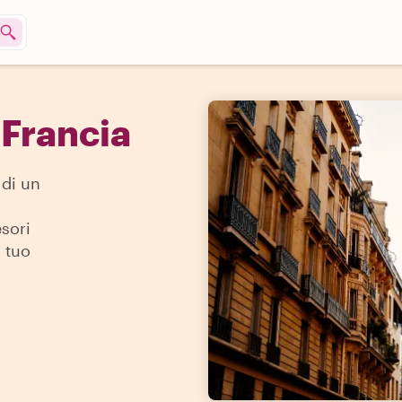
 Francia
 di un
esori
l tuo