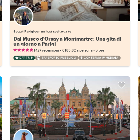
Scegli il tuo local preferito
Scopri Parigi con un host scelto da te
Dal Museo d'Orsay a Montmartre: Una gita di
un giorno a Parigi
•
•
1427 recensioni
€183.82
a persona
5 ore
DAY TRIP
TRASPORTO PUBBLICO
CONFERMA IMMEDIATA