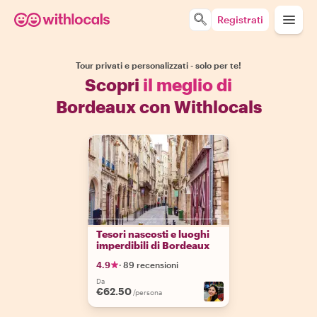
Registrati
Tour privati e personalizzati - solo per te!
Scopri
il meglio di
Bordeaux con Withlocals
Tesori nascosti e luoghi
imperdibili di Bordeaux
4.9
·
89 recensioni
Da
€62.50
/persona