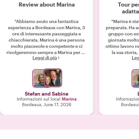
Review about Marina
Tour pe
adatta
"Abbiamo avuto una fantastica
"Marina è sta
esperienza a Bordeaux con Marina, 3
preparata. Ha ad
ore di interessante passeggiata e
gruppo con est
chiacchierata. Marina è una persona
giornata molto
molto piacevole e competente e ci
ottimo lavoro ne
rivolgeremmo sempre a Marina per un
la sua storia
Leggi di più
Leg
altro tour istruttivo con lei a
freschi pos
Bordeaux!"
bambino di
FANTASTICA con
un piccolo reg
Suggeriamo di in
a Bordeaux 
Stefan and Sabine
sfruttare al me
Informazioni sul local
Marina
Informazion
resto del 
Bordeaux, June 17, 2026
Bordeau