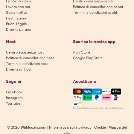
La nostra storia
Centro assistenza ospiti
Lavora con noi
Politica di cancellazione ospiti
Sostenibilità
Termini e condizioni ospiti
Destinazioni
Buoni regalo
Diventa partner
Host
Scarica la nostra app
Centro assistenza host
App Store
Politica di cancellazione host
Google Play Store
Termini e condizioni host
Diventa un host
Seguici
Accettiamo
Mastercard, Visa, Amex, Di
Facebook
Instagram
YouTube
La disponibilità varia in base alla destinazione
©
2026
Withlocals.com
|
Informativa sulla privacy
|
Cookie
|
Mappa del
sito