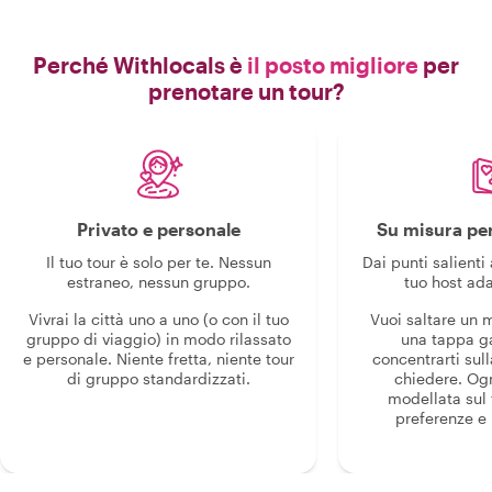
Perché Withlocals è
il posto migliore
per
prenotare un tour?
Privato e personale
Su misura per
Il tuo tour è solo per te. Nessun
Dai punti salienti 
estraneo, nessun gruppo.
tuo host ada
Vivrai la città uno a uno (o con il tuo
Vuoi saltare un
gruppo di viaggio) in modo rilassato
una tappa g
e personale. Niente fretta, niente tour
concentrarti sull
di gruppo standardizzati.
chiedere. Og
modellata sul 
preferenze e i