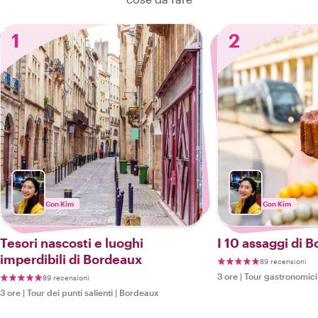
1
2
Con Kim
Con Kim
Tesori nascosti e luoghi
I 10 assaggi di 
imperdibili di Bordeaux
89 recensioni
3 ore
|
Tour gastronomici
89 recensioni
3 ore
|
Tour dei punti salienti
|
Bordeaux