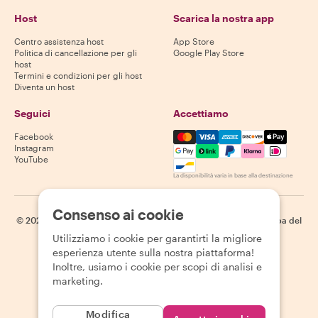
Host
Scarica la nostra app
Centro assistenza host
App Store
Politica di cancellazione per gli
Google Play Store
host
Termini e condizioni per gli host
Diventa un host
Seguici
Accettiamo
Mastercard, Visa, Amex, Di
Facebook
Instagram
YouTube
La disponibilità varia in base alla destinazione
Consenso ai cookie
©
2026
Withlocals.com
|
Informativa sulla privacy
|
Cookie
|
Mappa del
sito
Utilizziamo i cookie per garantirti la migliore
esperienza utente sulla nostra piattaforma!
Inoltre, usiamo i cookie per scopi di analisi e
marketing.
Modifica