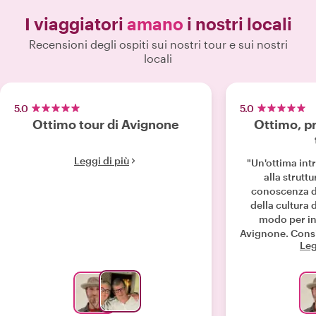
I viaggiatori
amano
i nostri locali
Recensioni degli ospiti sui nostri tour e sui nostri
locali
5.0
5.0
Ottimo tour di Avignone
Ottimo, p
Leggi di più
"Un'ottima intr
alla strutt
conoscenza di
della cultura 
modo per ini
Avignone. Consiglio vivamente questo
Leg
tour