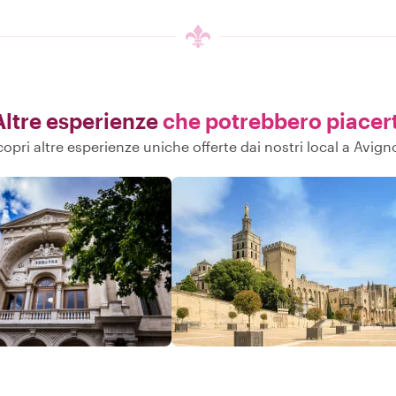
Altre esperienze
che potrebbero piacert
opri altre esperienze uniche offerte dai nostri local a Avig