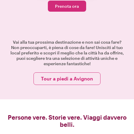
Prenota ora
Vai alla tua prossima destinazione e non sai cosa fare?
Non preoccuparti, è piena di cose da fare! Unisciti al tuo
local preferito e scopri il meglio che la città ha da offrire,
puoi scegliere tra una selezione di attività uniche e
esperienze fantastiche!
Tour a piedi a Avignon
Persone vere. Storie vere. Viaggi davvero
belli.