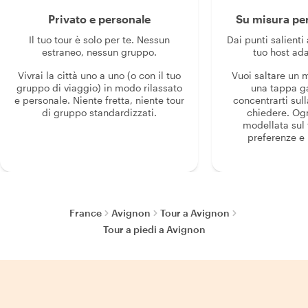
Privato e personale
Su misura per
Il tuo tour è solo per te. Nessun
Dai punti salienti 
estraneo, nessun gruppo.
tuo host ada
Vivrai la città uno a uno (o con il tuo
Vuoi saltare un
gruppo di viaggio) in modo rilassato
una tappa g
e personale. Niente fretta, niente tour
concentrarti sull
di gruppo standardizzati.
chiedere. Og
modellata sul 
preferenze e i
France
Avignon
Tour a Avignon
Tour a piedi a Avignon