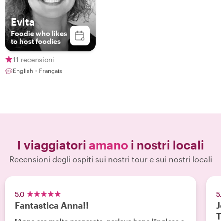
Evita
Foodie who likes
to host foodies
11 recensioni
English・Français
I viaggiatori
amano
i nostri locali
Recensioni degli ospiti sui nostri tour e sui nostri locali
5.0
5
Fantastica Anna!!
J
T