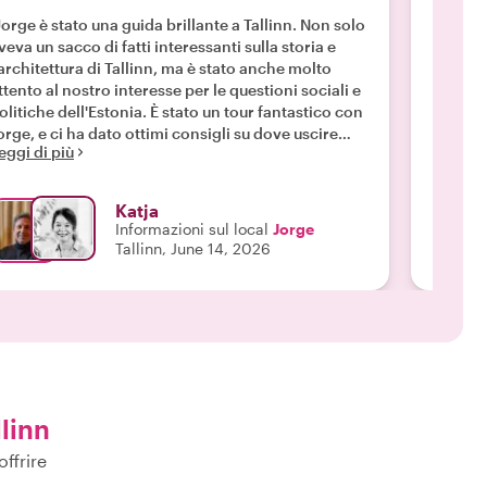
"Anna c
mio mar
Jorge è stato una guida brillante a Tallinn. Non solo
Tallinn
veva un sacco di fatti interessanti sulla storia e
nostri 
'architettura di Tallinn, ma è stato anche molto
durante
ttento al nostro interesse per le questioni sociali e
Vecchia 
olitiche dell'Estonia. È stato un tour fantastico con
Leggi d
sistema
orge, e ci ha dato ottimi consigli su dove uscire
eggi di più
questa 
ltre le zone turistiche. Molte grazie, caro Jorge!"
Abbiamo
perfett
Katja
potuto 
Informazioni sul local
Jorge
Aleksan
Tallinn, June 14, 2026
funzion
raggiun
vecchia
la visi
contrib
Covid, 
entrati 
chiesa,
llinn
all'int
frances
offrire
e anima