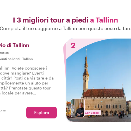
I 3 migliori tour a piedi
a Tallinn
Completa il tuo soggiorno a Tallinn con queste cose da far
2
io di Tallinn
ensioni
unti salienti
|
Tallinn
llinn! Volete conoscere i
i dove mangiare? Eventi
 città? Posti da visitare e da
mplicemente un aiuto per
città? Prenotate questo tour
n locale per avere
e perfetta a Tallinn e iniziare
io in città con il piede giusto.
sona
Esplora
Con Jorge