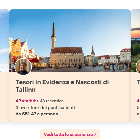
Tesori in Evidenza e Nascosti di
T
Tallinn
4.7
48 recensioni
4
3 ore
•
Tour dei punti salienti
5
da €51.47 a persona
d
Vedi tutte le esperienze