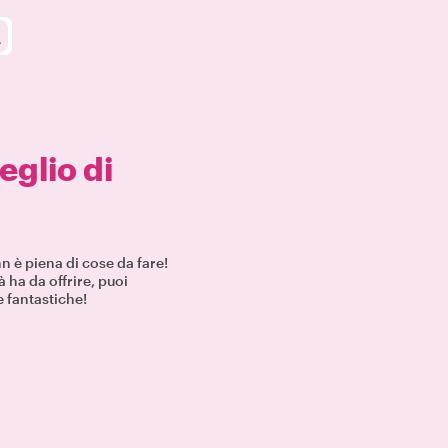
meglio di
nn è piena di cose da fare!
à ha da offrire, puoi
e fantastiche!