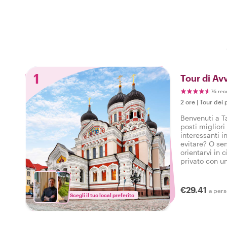
1
Tour di Avv
76 rec
2 ore
|
Tour dei p
Benvenuti a Ta
posti miglior
interessanti in
evitare? O se
orientarvi in 
privato con u
un'introduzion
il vostro viagg
€29.41
a per
Scegli il tuo local preferito