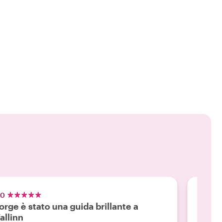
.0
5.0
orge è stato una guida brillante a
Tour 
allinn