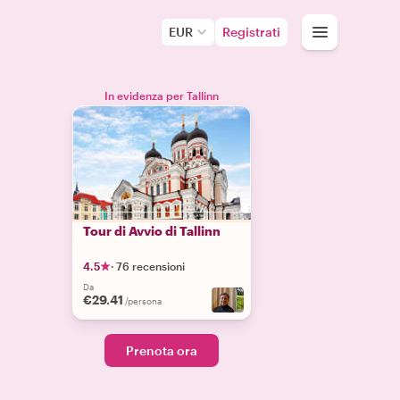
EUR
Registrati
In evidenza per Tallinn
Tour di Avvio di Tallinn
4.5
·
76 recensioni
Da
€29.41
/persona
Prenota ora