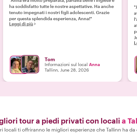
"Anna era molto preparata, parlava bene l'inglese e
ha soddisfatto tutte le nostre aspettative. Ha anche
"
tenuto impegnati i nostri figli adolescenti. Grazie
a
per questa splendida esperienza, Anna!"
l
Leggi di più
a
p
J
L
o
Tom
Informazioni sul local
Anna
Tallinn, June 28, 2026
gliori tour a piedi privati con locali
a Ta
ri locali ti offriranno le migliori esperienze che Tallinn ha da 