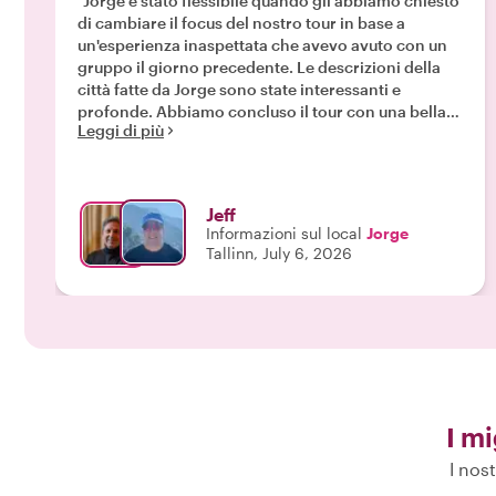
"Jorge è stato flessibile quando gli abbiamo chiesto
di cambiare il focus del nostro tour in base a
un'esperienza inaspettata che avevo avuto con un
gruppo il giorno precedente. Le descrizioni della
città fatte da Jorge sono state interessanti e
profonde. Abbiamo concluso il tour con una bella
Leggi di più
percezione di Tallinn al di fuori della Città Vecchia."
Jeff
Informazioni sul local
Jorge
Tallinn, July 6, 2026
I mi
I nost