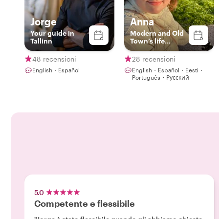
Jorge
Anna
Your guide in
Modern and Old
Tallinn
Town’s life
specialist
48 recensioni
28 recensioni
English・Español
English・Español・Eesti・
Português・Русский
5.0
Competente e flessibile