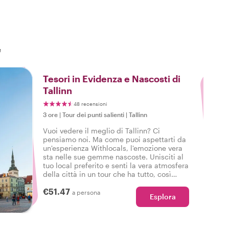
e
3
Tesori in Evidenza e Nascosti di
Tallinn
48 recensioni
3 ore
|
Tour dei punti salienti
|
Tallinn
Vuoi vedere il meglio di Tallinn? Ci
pensiamo noi. Ma come puoi aspettarti da
un'esperienza Withlocals, l'emozione vera
sta nelle sue gemme nascoste. Unisciti al
tuo local preferito e senti la vera atmosfera
della città in un tour che ha tutto, così
potrai dire: Ho vissuto la vera Tallinn!
€51.47
a persona
Esplora