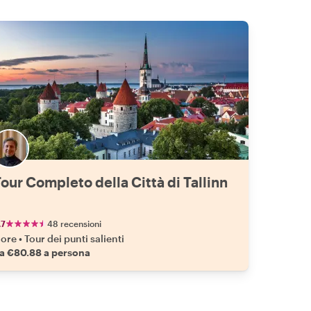
il teat
teatral
Sacra F
spettac
mostrat
sua cas
che cre
con poe
stato i
2014) p
quel lu
trascor
Grazie
our Completo della Città di Tallinn
nessuno
.7
48 recensioni
 ore
•
Tour dei punti salienti
a €80.88 a persona