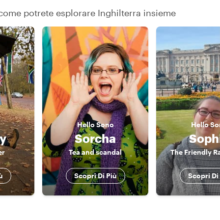
u come potrete esplorare Inghilterra insieme
Hello
Sono
Hello
So
y
Sorcha
Soph
er
Tea and scandal
The Friendly R
ù
Scopri Di Più
Scopri Di