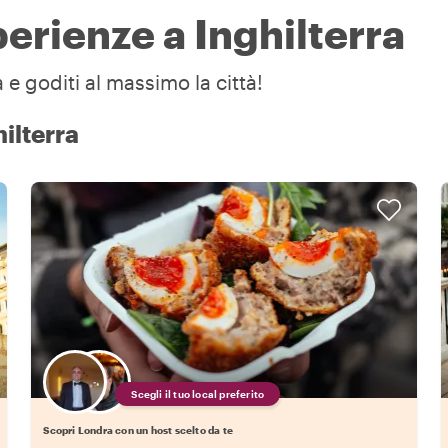
perienze a Inghilterra
 e goditi al massimo la città!
hilterra
Scegli il tuo local preferito
Scopri Londra con un host scelto da te