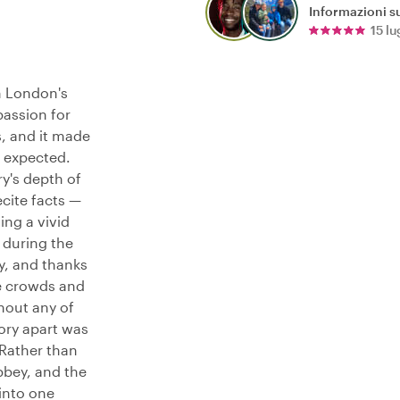
Informazioni su
15 l
h London's
passion for
s, and it made
r expected.
y's depth of
ecite facts —
ing a vivid
e during the
y, and thanks
he crowds and
thout any of
Cory apart was
 Rather than
bbey, and the
into one