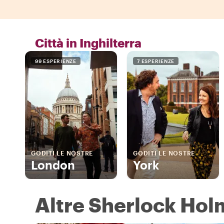
Città in Inghilterra
99 ESPERIENZE
7 ESPERIENZE
GODITI LE NOSTRE
GODITI LE NOSTRE
London
York
Altre Sherlock Holm