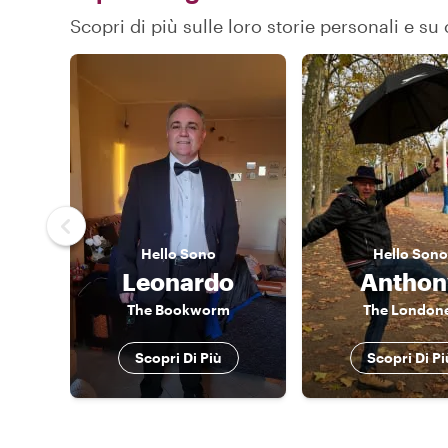
Scopri di più sulle loro storie personali e s
Hello
Sono
Hello
Sono
Leonardo
Anthon
The Bookworm
The London
Scopri Di Più
Scopri Di Pi