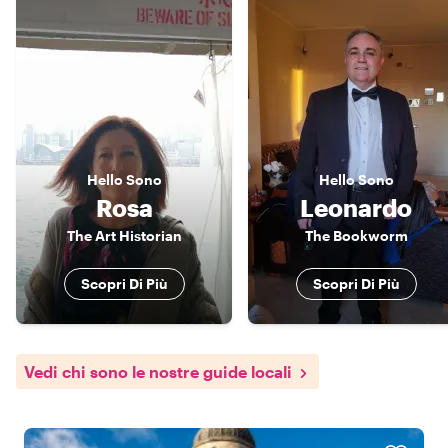
Hello
Sono
Hello
Sono
Rosa
Leonardo
The Art Historian
The Bookworm
Scopri Di Più
Scopri Di Più
Vedi chi sono le nostre guide locali