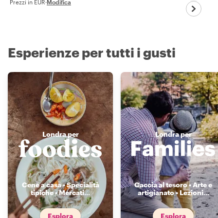
Prezzi in EUR
·
Modifica
Esperienze per tutti i gusti
Londra per
Londra per
Cene a casa • Specialità
Caccia al tesoro • Arte e
tipiche • Mercati
...
artigianato • Lezioni
...
Esplora
Esplora