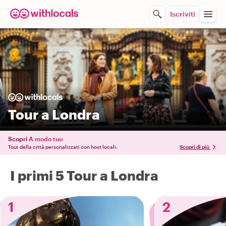
Iscriviti
Tour a Londra
Scopri
A modo tuo
Tour della città personalizzati con host locali.
Scopri di più
I primi 5 Tour a Londra
1
2