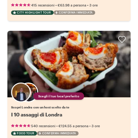
•
•
415 recensioni
€63.98
a persona
3 ore
CITY HIGHLIGHT TOUR
CONFERMA IMMEDIATA
Scegli il tuo local preferito
Scopri Londra con un host scelto da te
I 10 assaggi di Londra
•
•
540 recensioni
€124.55
a persona
3 ore
FOOD TOUR
CONFERMA IMMEDIATA