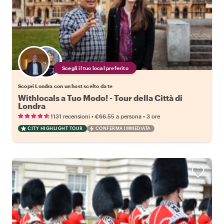
Scegli il tuo local preferito
Scopri Londra con un host scelto da te
Withlocals a Tuo Modo! - Tour della Città di
Londra
•
•
1131 recensioni
€66.55
a persona
3 ore
CITY HIGHLIGHT TOUR
CONFERMA IMMEDIATA