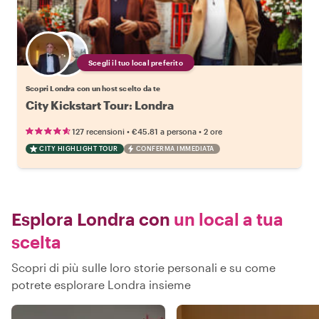
Scegli il tuo local preferito
Scopri Londra con un host scelto da te
City Kickstart Tour: Londra
•
•
127 recensioni
€45.81
a persona
2 ore
CITY HIGHLIGHT TOUR
CONFERMA IMMEDIATA
Esplora Londra con
un local a tua
scelta
Scopri di più sulle loro storie personali e su come
potrete esplorare Londra insieme