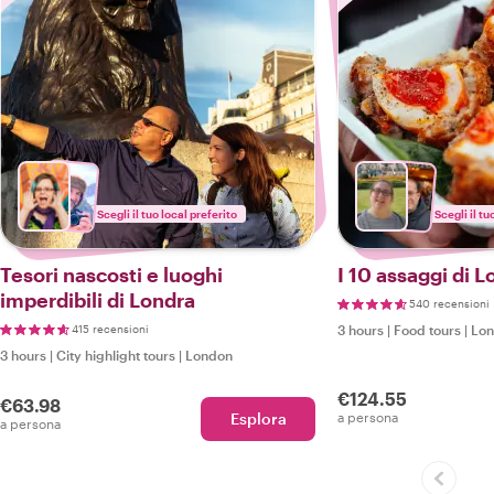
Scegli il tuo local preferito
Scegli il tu
Tesori nascosti e luoghi
I 10 assaggi di 
imperdibili di Londra
540 recensioni
415 recensioni
3 hours
|
Food tours
|
Lo
3 hours
|
City highlight tours
|
London
€124.55
€63.98
Esplora
a persona
a persona