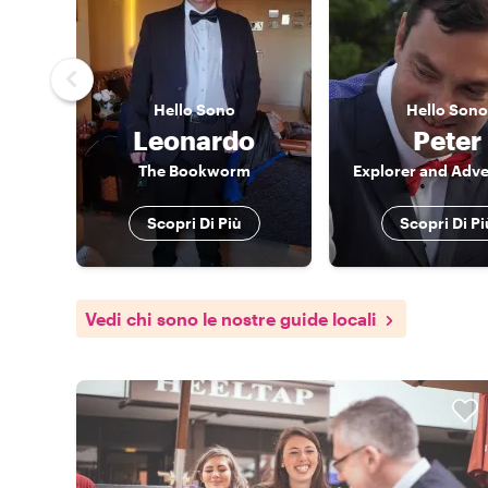
Hello
Sono
Hello
Sono
Leonardo
Peter
The Bookworm
Explorer and Adve
Scopri Di Più
Scopri Di Pi
Vedi chi sono le nostre guide locali