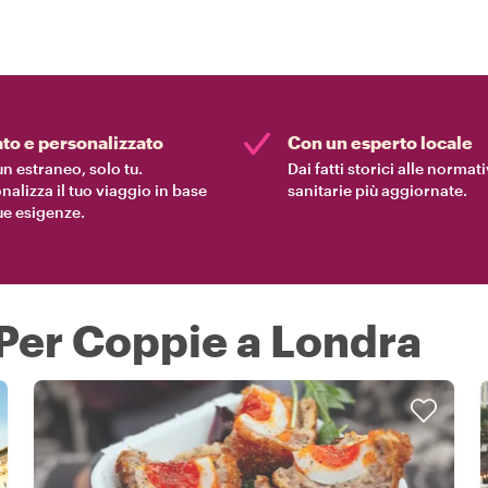
ato e personalizzato
Con un esperto locale
n estraneo, solo tu.
Dai fatti storici alle normat
nalizza il tuo viaggio in base
sanitarie più aggiornate.
tue esigenze.
 Per Coppie a Londra