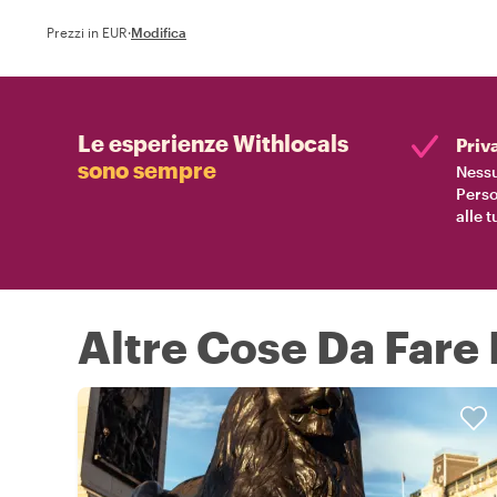
Prezzi in EUR
·
Modifica
Le esperienze Withlocals
Priv
sono sempre
Nessu
Perso
alle 
Altre Cose Da Fare