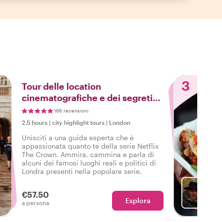
3
Tour delle location
cinematografiche e dei segreti
reali della Corona
166 recensioni
2.5 hours
|
city highlight tours
|
London
Unisciti a una guida esperta che è
appassionata quanto te della serie Netflix
The Crown. Ammira, cammina e parla di
alcuni dei famosi luoghi reali e politici di
Londra presenti nella popolare serie.
€57.50
Esplora
Sc
a persona