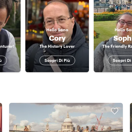
Hello
Sono
Hello
So
Cory
Soph
nturer!
The History Lover
The Friendly R
ù
Scopri Di Più
Scopri Di