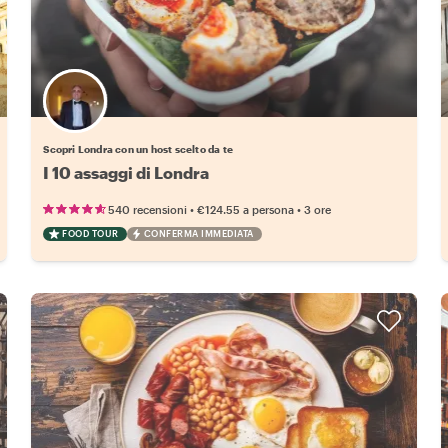
Scegli il tuo local preferito
Scopri Londra con un host scelto da te
I 10 assaggi di Londra
•
•
540 recensioni
€124.55
a persona
3 ore
FOOD TOUR
CONFERMA IMMEDIATA